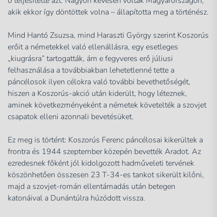
ő teljesítette azt. Nagyon kevesen voltak Magyarországon,
akik ekkor így döntöttek volna – állapította meg a történész.
Mind Hantó Zsuzsa, mind Haraszti György szerint Koszorús
erőit a németekkel való ellenállásra, egy esetleges
„kiugrásra” tartogatták, ám e fegyveres erő júliusi
felhasználása a továbbiakban lehetetlenné tette a
páncélosok ilyen célokra való további bevethetőségét,
hiszen a Koszorús-akció után kiderült, hogy léteznek,
aminek következményeként a németek követelték a szovjet
csapatok elleni azonnali bevetésüket.
Ez meg is történt: Koszorús Ferenc páncélosai kikerültek a
frontra és 1944 szeptember közepén bevették Aradot. Az
ezredesnek főként jól kidolgozott hadműveleti tervének
köszönhetően összesen 23 T-34-es tankot sikerült kilőni,
majd a szovjet-román ellentámadás után betegen
katonáival a Dunántúlra húzódott vissza.