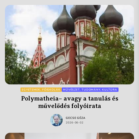
EGYETEMEK, FŐISKOLÁK
MŰVÉSZET, TUDOMÁNY, KULTÚRA
Polymatheia– avagy a tanulás és
művelődés folyóirata
GECSE GÉZA
2026-06-02