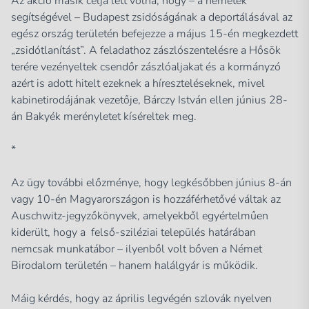
Az akció másik célja lett volna, hogy – a németek
segítségével – Budapest zsidóságának a deportálásával az
egész ország területén befejezze a május 15-én megkezdett
„zsidótlanítást”. A feladathoz zászlószentelésre a Hősök
terére vezényeltek csendőr zászlóaljakat és a kormányzó
azért is adott hitelt ezeknek a híreszteléseknek, mivel
kabinetirodájának vezetője, Bárczy István ellen június 28-
án Bakyék merényletet kíséreltek meg.
*
Az ügy további előzménye, hogy legkésőbben június 8-án
vagy 10-én Magyarországon is hozzáférhetővé váltak az
Auschwitz-jegyzőkönyvek, amelyekből egyértelműen
kiderült, hogy a felső-sziléziai település határában
nemcsak munkatábor – ilyenből volt bőven a Német
Birodalom területén – hanem halálgyár is működik.
Máig kérdés, hogy az április legvégén szlovák nyelven