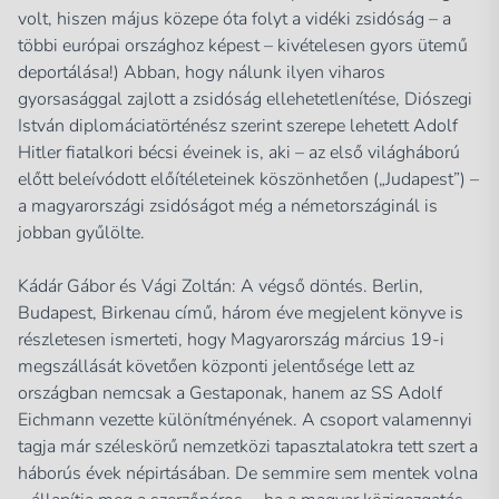
volt, hiszen május közepe óta folyt a vidéki zsidóság – a
többi európai országhoz képest – kivételesen gyors ütemű
deportálása!) Abban, hogy nálunk ilyen viharos
gyorsasággal zajlott a zsidóság ellehetetlenítése, Diószegi
István diplomáciatörténész szerint szerepe lehetett Adolf
Hitler fiatalkori bécsi éveinek is, aki – az első világháború
előtt beleívódott előítéleteinek köszönhetően („Judapest”) –
a magyarországi zsidóságot még a németországinál is
jobban gyűlölte.
Kádár Gábor és Vági Zoltán:
A végső döntés. Berlin,
Budapest, Birkenau
című, három éve megjelent könyve is
részletesen ismerteti, hogy Magyarország március 19-i
megszállását követően központi jelentősége lett az
országban nemcsak a Gestaponak, hanem az SS Adolf
Eichmann vezette különítményének. A csoport valamennyi
tagja már széleskörű nemzetközi tapasztalatokra tett szert a
háborús évek népirtásában. De semmire sem mentek volna