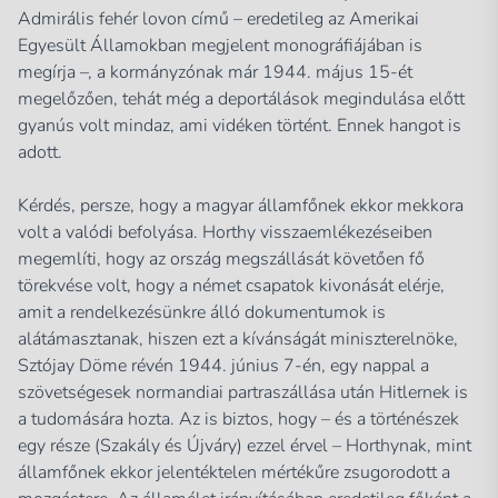
Admirális fehér lovon című – eredetileg az Amerikai
Egyesült Államokban megjelent monográfiájában is
megírja –, a kormányzónak már 1944. május 15-ét
megelőzően, tehát még a deportálások megindulása előtt
gyanús volt mindaz, ami vidéken történt. Ennek hangot is
adott.
Kérdés, persze, hogy a magyar államfőnek ekkor mekkora
volt a valódi befolyása. Horthy visszaemlékezéseiben
megemlíti, hogy az ország megszállását követően fő
törekvése volt, hogy a német csapatok kivonását elérje,
amit a rendelkezésünkre álló dokumentumok is
alátámasztanak, hiszen ezt a kívánságát miniszterelnöke,
Sztójay Döme révén 1944. június 7-én, egy nappal a
szövetségesek normandiai partraszállása után Hitlernek is
a tudomására hozta. Az is biztos, hogy – és a történészek
egy része (Szakály és Újváry) ezzel érvel – Horthynak, mint
államfőnek ekkor jelentéktelen mértékűre zsugorodott a