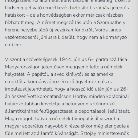
mozgástere. Az államélet irányításában eredetileg főként a
hadsereggel való rendelkezés biztosított számára jelentős
hatáskört – de a honvédségben ekkor már csak részben
bízhatott meg. A német megszállás után a Szombathelyi
Ferenc helyébe lépő új vezérkari főnökről, Vörös János
vezérezredesről júniusra kiderült, hogy nem a kormányzó
embere.
Viszont a szövetségesek 1944. június 6-i partra szállása
Magyarországon jelentősen meggyengítette a németek
helyzetét. A pápától, a svéd királytól és az amerikai
elnöktől a kormányzóhoz érkező figyelmeztetés is
impulzust jelenthetett, hogy a hosszú idő után június 26-
án összehívott koronatanácson Horthy minden korábbinál
határozottabban követelje a belügyminisztérium két
államtitkárának felfüggesztését, a deportálások leállítását.
Maga mögött tudva a németek támogatását viszont a
magyar apparátus nagyobbik része ekkor még elengedte a
füle mellett az államfő kívánságát. Sztójay miniszterelnök