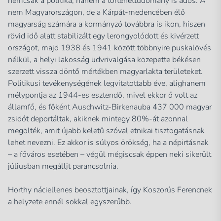
nemcsak a politika, hanem a történettudomány is adós. A
nem Magyarországon, de a Kárpát-medencében élő
magyarság számára a kormányzó továbbra is ikon, hiszen
rövid idő alatt stabilizált egy lerongyolódott és kivérzett
országot, majd 1938 és 1941 között többnyire puskalövés
nélkül, a helyi lakosság üdvrivalgása közepette békésen
szerzett vissza döntő mértékben magyarlakta területeket.
Politikusi tevékenységének legvitatottabb éve, alighanem
mélypontja az 1944-es esztendő, mivel ekkor ő volt az
államfő, és főként Auschwitz-Birkenauba 437 000 magyar
zsidót deportáltak, akiknek mintegy 80%-át azonnal
megölték, amit újabb keletű szóval etnikai tisztogatásnak
lehet nevezni. Ez akkor is súlyos örökség, ha a népirtásnak
– a főváros esetében – végül mégiscsak éppen neki sikerült
júliusban megálljt parancsolnia.
Horthy náciellenes beosztottjainak, így Koszorús Ferencnek
a helyzete ennél sokkal egyszerűbb.