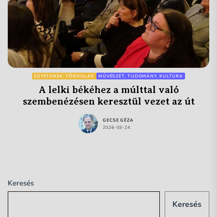
EGYETEMEK, FŐISKOLÁK
MŰVÉSZET, TUDOMÁNY, KULTÚRA
A lelki békéhez a múlttal való
szembenézésen keresztül vezet az út
GECSE GÉZA
2026-03-24
Keresés
Keresés