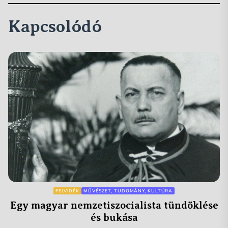
Kapcsolódó
FELVIDÉK
MŰVÉSZET, TUDOMÁNY, KULTÚRA
Egy magyar nemzetiszocialista tündöklése
és bukása