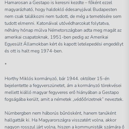
Hamarosan a Gestapo is keresni kezdte – főként ezzel
magyarázható, hogy haldokló édesanyjával Budapesten
nem csak találkozni nem tudott, de még a temetésére sem
tudott elmenni. Katonáival utóvédharcokat folytatva,
néhány hónap múlva Németországban adta meg magát az
amerikai csapatoknak, 1951-ben pedig az Amerikai
Egyesült Államokban kért és kapott letelepedési engedélyt
és ott is halt meg 1974-ben.
*
Horthy Miklós kormányzó, bár 1944. október 15-én
bejelentette a fegyverszünetet, ám a kormányzó törekvései
mellett kiálló magyar fegyveres erő hiányában a Gestapo
fogságába került, amit a németek „védőőrizetnek” neveztek.
Nürnbergben nem háborús bűnösként, hanem tanúként
hallgatták ki. Ha Magyarországra visszatért volna, akkor
nagyon rosszul járt volna, hiszen a kommunisták számára ő