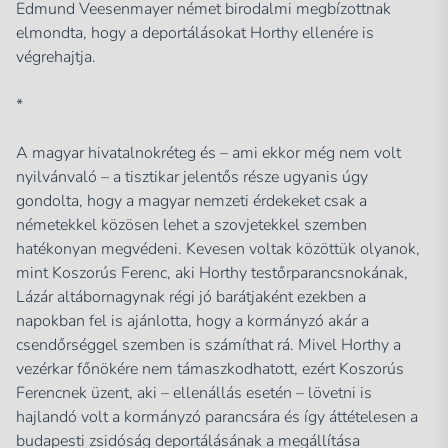
Edmund Veesenmayer német birodalmi megbízottnak
elmondta, hogy a deportálásokat Horthy ellenére is
végrehajtja.
*
A magyar hivatalnokréteg és – ami ekkor még nem volt
nyilvánvaló – a tisztikar jelentős része ugyanis úgy
gondolta, hogy a magyar nemzeti érdekeket csak a
németekkel közösen lehet a szovjetekkel szemben
hatékonyan megvédeni. Kevesen voltak közöttük olyanok,
mint Koszorús Ferenc, aki Horthy testőrparancsnokának,
Lázár altábornagynak régi jó barátjaként ezekben a
napokban fel is ajánlotta, hogy a kormányzó akár a
csendőrséggel szemben is számíthat rá. Mivel Horthy a
vezérkar főnökére nem támaszkodhatott, ezért Koszorús
Ferencnek üzent, aki – ellenállás esetén – lövetni is
hajlandó volt a kormányzó parancsára és így áttételesen a
budapesti zsidóság deportálásának a megállítása