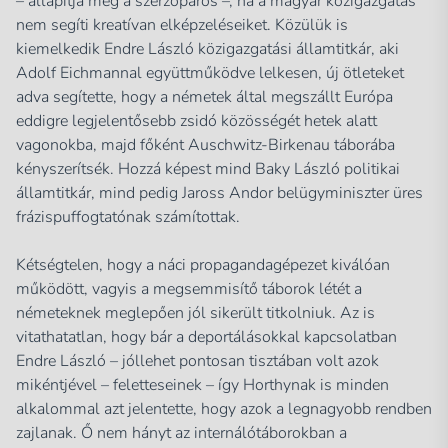
– állapítja meg a szerzőpáros –, ha a magyar közigazgatás
nem segíti kreatívan elképzeléseiket. Közülük is
kiemelkedik Endre László közigazgatási államtitkár, aki
Adolf Eichmannal együttműködve lelkesen, új ötleteket
adva segítette, hogy a németek által megszállt Európa
eddigre legjelentősebb zsidó közösségét hetek alatt
vagonokba, majd főként Auschwitz-Birkenau táborába
kényszerítsék. Hozzá képest mind Baky László politikai
államtitkár, mind pedig Jaross Andor belügyminiszter üres
frázispuffogtatónak számítottak.
Kétségtelen, hogy a náci propagandagépezet kiválóan
működött, vagyis a megsemmisítő táborok létét a
németeknek meglepően jól sikerült titkolniuk. Az is
vitathatatlan, hogy bár a deportálásokkal kapcsolatban
Endre László – jóllehet pontosan tisztában volt azok
mikéntjével – feletteseinek – így Horthynak is minden
alkalommal azt jelentette, hogy azok a legnagyobb rendben
zajlanak. Ő nem hányt az internálótáborokban a