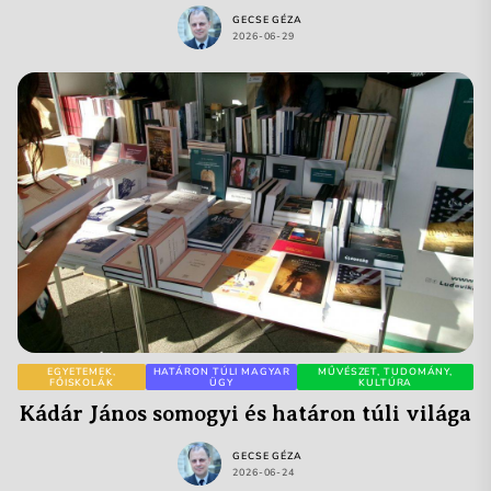
GECSE GÉZA
2026-06-29
EGYETEMEK,
HATÁRON TÚLI MAGYAR
MŰVÉSZET, TUDOMÁNY,
FŐISKOLÁK
ÜGY
KULTÚRA
Kádár János somogyi és határon túli világa
GECSE GÉZA
2026-06-24