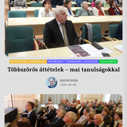
EGYETEMEK, FŐISKOLÁK
MŰVÉSZET, TUDOMÁNY, KULTÚRA
SZLOVÁKIA
Többszörös áttételek – mai tanulságokkal
GECSE GÉZA
2026-05-06