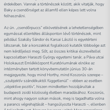
érdekében. Vannak a történészek között, akik vitatják, hogy
Baky a csendőrséget az államfő ellen képes lett volna
felhasználni.
Az ún. „csendőrpuccs” elkövetésének a lehetetlenségében
egymással ellentétes állásponton lévő történészek, mint
például Szakály Sándor és Karsai László is egyetérteni
látszanak, bár a korszakkal foglalkozó kutatók többsége azt
nem kérdőjelezi meg. Sőt, az összes kritikai észrevétellel
kapcsolatban Haraszti György egyetemi tanár, a Páva utcai
Holokauszt Emlékközpont Kuratóriumának elnöke az
intézményben tartott könyvbemutatón június 30-án
megjegyezte, hogy mind Horthy, mind Koszorús szerepe –
„szubjektív szándékuktól függetlenül”
– ebben az esetben
„objektíve pozitív”
, hiszen mindketten hozzájárultak a
budapesti zsidó közösség életben maradásához. Koszorús,
mint ahogy nagyon sokan mások, meg is tagadhatta volna
a parancs végrehajtását – hangsúlyozta Haraszti –, ellenben