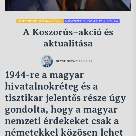
MESTEREINK, PÉLDAKÉPEINK
MŰVÉSZET, TUDOMÁNY, KULTÚRA
A Koszorús–akció és
aktualitása
GECSE GÉZA
2015-08-29
1944-re a magyar
hivatalnokréteg és a
tisztikar jelentős része úgy
gondolta, hogy a magyar
nemzeti érdekeket csak a
németekkel közösen lehet