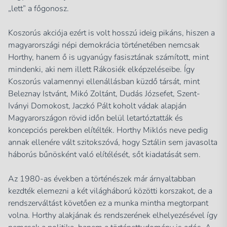
„lett” a főgonosz.
Koszorús akciója ezért is volt hosszú ideig pikáns, hiszen a
magyarországi népi demokrácia történetében nemcsak
Horthy, hanem ő is ugyanúgy fasisztának számított, mint
mindenki, aki nem illett Rákosiék elképzeléseibe. Így
Koszorús valamennyi ellenállásban küzdő társát, mint
Beleznay Istvánt, Mikó Zoltánt, Dudás Józsefet, Szent-
Iványi Domokost, Jaczkó Pált koholt vádak alapján
Magyarországon rövid időn belül letartóztatták és
koncepciós perekben elítélték. Horthy Miklós neve pedig
annak ellenére vált szitokszóvá, hogy Sztálin sem javasolta
háborús bűnösként való elítélését, sőt kiadatását sem.
Az 1980-as években a történészek már árnyaltabban
kezdték elemezni a két világháború közötti korszakot, de a
rendszerváltást követően ez a munka mintha megtorpant
volna. Horthy alakjának és rendszerének elhelyezésével így