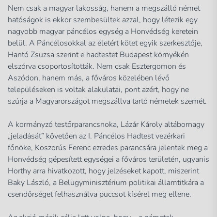
Nem csak a magyar lakosság, hanem a megszálló német
hatóságok is ekkor szembesültek azzal, hogy létezik egy
nagyobb magyar páncélos egység a Honvédség keretein
belül. A
Páncélosokkal az életért
kötet egyik szerkesztője,
Hantó Zsuzsa szerint e hadtestet Budapest környékén
elszórva csoportosították. Nem csak Esztergomon és
Aszódon, hanem más, a főváros közelében lévő
településeken is voltak alakulatai, pont azért, hogy ne
szúrja a Magyarországot megszállva tartó németek szemét.
A kormányzó testőrparancsnoka, Lázár Károly altábornagy
„jeladását” követően az I. Páncélos Hadtest vezérkari
főnöke, Koszorús Ferenc ezredes parancsára jelentek meg a
Honvédség gépesített egységei a főváros területén, ugyanis
Horthy arra hivatkozott, hogy jelzéseket kapott, miszerint
Baky László, a Belügyminisztérium politikai államtitkára a
csendőrséget felhasználva puccsot kísérel meg ellene.