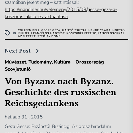
számában jelent meg – kattintással:
https://mandiner.hu/velemeny/2015/08/gecse-geza-a-
koszorus-akcio-es-aktualitasa
COLLEEN BELL
,
GECSE GÉZA
,
HANTÓ ZSUZSA
,
HENDE CSABA
,
HORTHY
IN
MIKLÓS
,
I.PÁNCÉLOS HADTEST
,
KOSZORÚS FERENC
,
PÁNCÉLOSOKKAL
AZ ÉLETÉRT
,
SZTÓJAY DÖME
Next Post
Művészet, Tudomány, Kultúra
Oroszország
Szovjetunió
Von Byzanz nach Byzanz.
Geschichte des russischen
Reichsgedankens
hét aug 31 , 2015
Géza Gecse: Bizánctól Bizáncig. Az orosz birodalmi