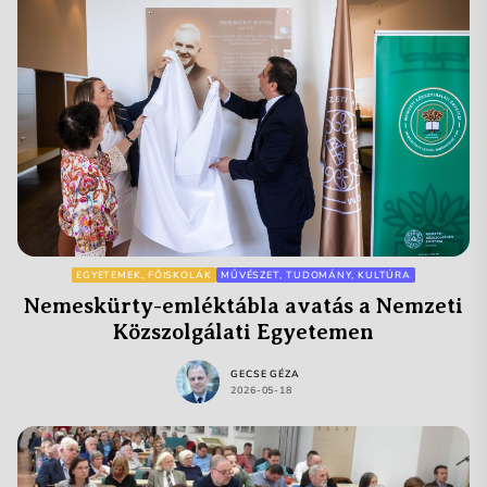
EGYETEMEK, FŐISKOLÁK
MŰVÉSZET, TUDOMÁNY, KULTÚRA
Nemeskürty-emléktábla avatás a Nemzeti
Közszolgálati Egyetemen
GECSE GÉZA
2026-05-18