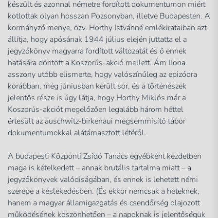
készült és azonnal németre fordított dokumentumon miért
kotlottak olyan hosszan Pozsonyban, illetve Budapesten. A
kormányzó menye, özv. Horthy Istvánné emlékirataiban azt
állítja, hogy apósának 1944 július elején juttatta el a
jegyzőkönyv magyarra fordított változatát és ő ennek
hatására döntött a Koszorús-akció mellett. Ám Ilona
asszony utóbb elismerte, hogy valószínűleg az epizódra
korábban, még júniusban került sor, és a történészek
jelentős része is úgy látja, hogy Horthy Miklós már a
Koszorús-akciót megelőzően legalább három héttel
értesült az auschwitz-birkenaui megsemmisítő tábor
dokumentumokkal alátámasztott létéről.
A budapesti Központi Zsidó Tanács egyébként kezdetben
maga is kételkedett – annak brutális tartalma miatt – a
jegyzőkönyvek valódiságában, és ennek is lehetett némi
szerepe a késlekedésben. (És ekkor nemcsak a heteknek,
hanem a magyar államigazgatás és csendőrség olajozott
működésének köszönhetően – a napoknak is jelentőségük