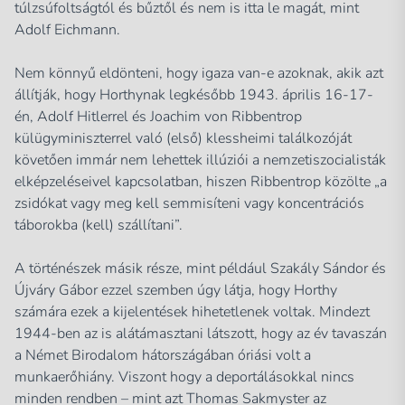
túlzsúfoltságtól és bűztől és nem is itta le magát, mint
Adolf Eichmann.
Nem könnyű eldönteni, hogy igaza van-e azoknak, akik azt
állítják, hogy Horthynak legkésőbb 1943. április 16-17-
én, Adolf Hitlerrel és Joachim von Ribbentrop
külügyminiszterrel való (első) klessheimi találkozóját
követően immár nem lehettek illúziói a nemzetiszocialisták
elképzeléseivel kapcsolatban, hiszen Ribbentrop közölte
„a
zsidókat vagy meg kell semmisíteni vagy koncentrációs
táborokba (kell) szállítani”
.
A történészek másik része, mint például Szakály Sándor és
Újváry Gábor ezzel szemben úgy látja, hogy Horthy
számára ezek a kijelentések hihetetlenek voltak. Mindezt
1944-ben az is alátámasztani látszott, hogy az év tavaszán
a Német Birodalom hátországában óriási volt a
munkaerőhiány. Viszont hogy a deportálásokkal nincs
minden rendben – mint azt Thomas Sakmyster az