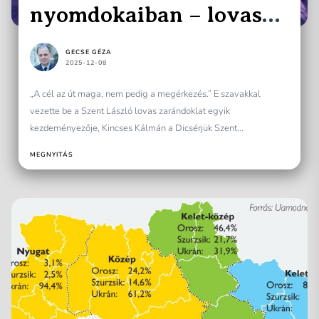
nyomdokaiban – lovas
zarándoklaton kunfakó
GECSE GÉZA
lovakkal
2025-12-08
„A cél az út maga, nem pedig a megérkezés.” E szavakkal
vezette be a Szent László lovas zarándoklat egyik
kezdeményezője, Kincses Kálmán a Dicsérjük Szent...
MEGNYITÁS