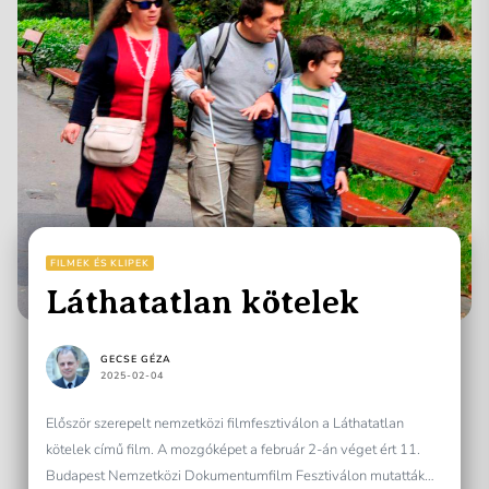
FILMEK ÉS KLIPEK
Láthatatlan kötelek
GECSE GÉZA
2025-02-04
Először szerepelt nemzetközi filmfesztiválon a Láthatatlan
kötelek című film. A mozgóképet a február 2-án véget ért 11.
Budapest Nemzetközi Dokumentumfilm Fesztiválon mutatták