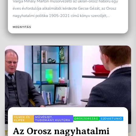
Varga Mihály Márton műsorvezető az ukrán-orosz háború egy
éves évfordulója alkalmából kérdezte Gecse Gézát, az Orosz
nagyhatalmi politika 1905-2021 című könyv szerzőjét,
amelynek során szóba...
MEGNYITÁS
FILMEK ÉS
MŰVÉSZET,
OROSZORSZÁG
SZOVJETUNIÓ
KLIPEK
TUDOMÁNY, KULTÚRA
Az Orosz nagyhatalmi