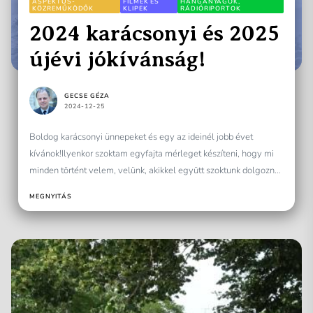
ASPEKTUS-
FILMEK ÉS
HANGANYAGOK,
KÖZREMŰKÖDŐK
KLIPEK
RÁDIÓRIPORTOK
2024 karácsonyi és 2025
újévi jókívánság!
GECSE GÉZA
2024-12-25
Boldog karácsonyi ünnepeket és egy az ideinél jobb évet
kívánok!Ilyenkor szoktam egyfajta mérleget készíteni, hogy mi
minden történt velem, velünk, akikkel együtt szoktunk dolgozni.
Fordított...
MEGNYITÁS