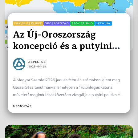
FILMEK ÉS KLIPEK
OROSZORSZÁG
SZOVJETUNIÓ
UKRAJNA
Az Új-Oroszország
koncepció és a putyini
külpolitika kapcsolata
ASPEKTUS
2025-04-19
A Magyar Szemle 2025 január-februári számában jelent meg
Gecse Géza tanulmánya, amelyben a "különleges katonai
művelet" megindulását követően vizsgálja a putyini politika és a
2014-ben...
MEGNYITÁS