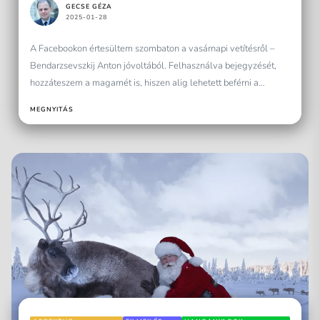
GECSE GÉZA
Budapesten is
2025-01-28
bemutatták!
A Facebookon értesültem szombaton a vasárnapi vetítésről –
Bendarzsevszkij Anton jóvoltából. Felhasználva bejegyzését,
hozzáteszem a magamét is, hiszen alig lehetett beférni a
Mammut Moziba, de...
MEGNYITÁS