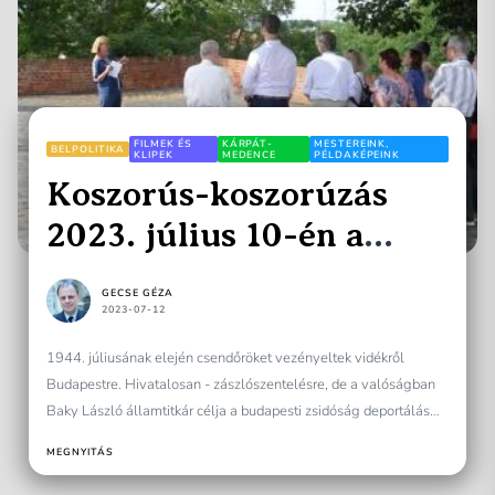
FILMEK ÉS
KÁRPÁT-
MESTEREINK,
BELPOLITIKA
KLIPEK
MEDENCE
PÉLDAKÉPEINK
Koszorús-koszorúzás
2023. július 10-én a
budai várban
GECSE GÉZA
2023-07-12
1944. júliusának elején csendőröket vezényeltek vidékről
Budapestre. Hivatalosan - zászlószentelésre, de a valóságban
Baky László államtitkár célja a budapesti zsidóság deportálása
volt. Hogy ezt megakadályozza,...
MEGNYITÁS