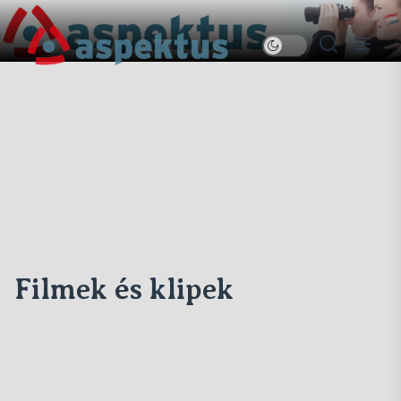
Skip
to
Új
the
Aspektus
content
Filmek és klipek