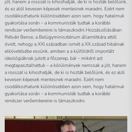
jót, hanem a rosszat is kihozhatják, de ki is hozták belőlünk,
és ez alól kevesen képesek mentesnek maradni. Ezért nem
csodálkozhatunk különösebben azon sem, hogy hatalmuk
gyakorlása során – a kommunisták tudtak a korábbi
rendszer verőembereire is támaszkodni.Hozzászólásában
Rétvári Bence, a Belügyminisztérium államtitkára attól
óvott, nehogy a XXI.században ismét a XX.század hibáinak
elkövetésébe essünk, amiben a a külföldről importált
ideológiáknak jutott a főszerep, bár – miként azt
megtapasztalhattuk – a körülmények nemcsak a jót, hanem
a rosszat is kihozhatják, de ki is hozták belőlünk, és ez alól
kevesen képesek mentesnek maradni. Ezért nem
csodálkozhatunk különösebben azon sem, hogy hatalmuk
gyakorlása során – a kommunisták tudtak a korábbi
rendszer verőembereire is támaszkodni.