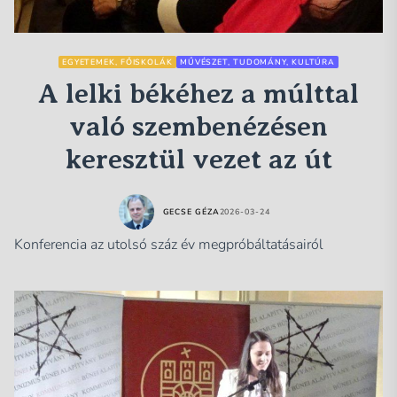
EGYETEMEK, FŐISKOLÁK
MŰVÉSZET, TUDOMÁNY, KULTÚRA
A lelki békéhez a múlttal
való szembenézésen
keresztül vezet az út
GECSE GÉZA
2026-03-24
Konferencia az utolsó száz év megpróbáltatásairól