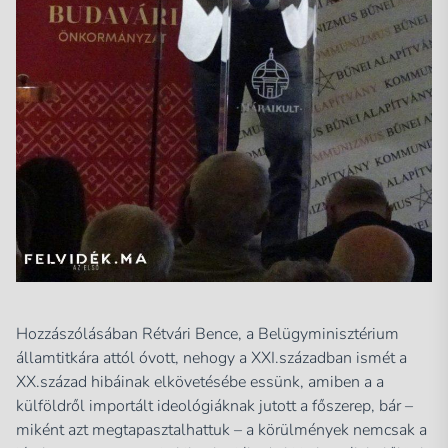
Hozzászólásában Rétvári Bence, a Belügyminisztérium
államtitkára attól óvott, nehogy a XXI.században ismét a
XX.század hibáinak elkövetésébe essünk, amiben a a
külföldről importált ideológiáknak jutott a főszerep, bár –
miként azt megtapasztalhattuk – a körülmények nemcsak a