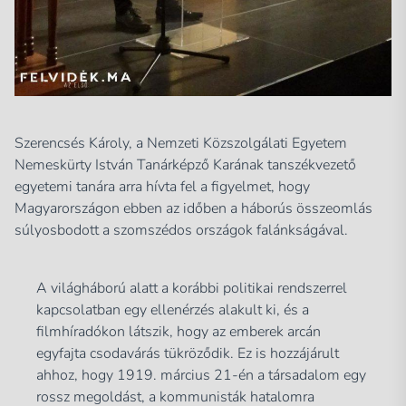
Szerencsés Károly, a Nemzeti Közszolgálati Egyetem
Nemeskürty István Tanárképző Karának tanszékvezető
egyetemi tanára arra hívta fel a figyelmet, hogy
Magyarországon ebben az időben a háborús összeomlás
súlyosbodott a szomszédos országok falánkságával.
A világháború alatt a korábbi politikai rendszerrel
kapcsolatban egy ellenérzés alakult ki, és a
filmhíradókon látszik, hogy az emberek arcán
egyfajta csodavárás tükröződik. Ez is hozzájárult
ahhoz, hogy 1919. március 21-én a társadalom egy
rossz megoldást, a kommunisták hatalomra