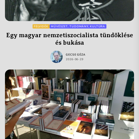
FELVIDÉK
MŰVÉSZET, TUDOMÁNY, KULTÚRA
Egy magyar nemzetiszocialista tündöklése
és bukása
GECSE GÉZA
2026-06-29