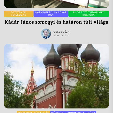
EGYETEMEK,
HATÁRON TÚLI MAGYAR
MŰVÉSZET, TUDOMÁNY,
FŐISKOLÁK
ÜGY
KULTÚRA
Kádár János somogyi és határon túli világa
GECSE GÉZA
2026-06-24
EGYETEMEK, FŐISKOLÁK
MŰVÉSZET, TUDOMÁNY, KULTÚRA