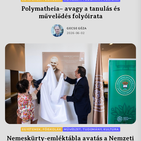
Polymatheia– avagy a tanulás és
művelődés folyóirata
GECSE GÉZA
2026-06-02
EGYETEMEK, FŐISKOLÁK
MŰVÉSZET, TUDOMÁNY, KULTÚRA
Nemeskürty-emléktábla avatás a Nemzeti