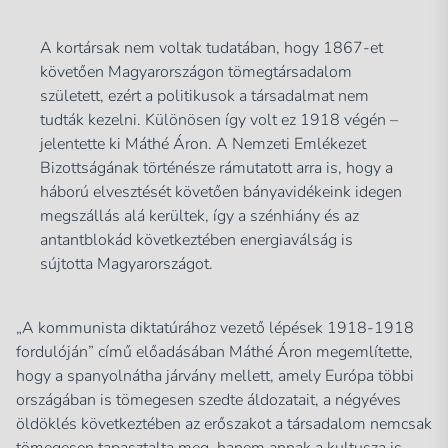
A kortársak nem voltak tudatában, hogy 1867-et
követően Magyarországon tömegtársadalom
született, ezért a politikusok a társadalmat nem
tudták kezelni. Különösen így volt ez 1918 végén –
jelentette ki Máthé Áron. A Nemzeti Emlékezet
Bizottságának történésze rámutatott arra is, hogy a
háború elvesztését követően bányavidékeink idegen
megszállás alá kerültek, így a szénhiány és az
antantblokád következtében energiaválság is
sújtotta Magyarországot.
„A kommunista diktatúrához vezető lépések 1918-1918
fordulóján” című előadásában Máthé Áron megemlítette,
hogy a spanyolnátha járvány mellett, amely Európa többi
országában is tömegesen szedte áldozatait, a négyéves
öldöklés következtében az erőszakot a társadalom nemcsak