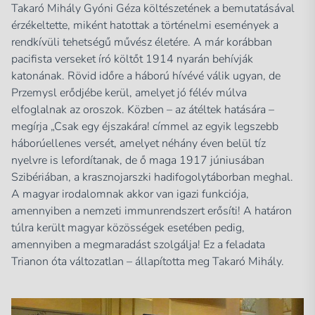
Takaró Mihály Gyóni Géza költészetének a bemutatásával
érzékeltette, miként hatottak a történelmi események a
rendkívüli tehetségű művész életére. A már korábban
pacifista verseket író költőt 1914 nyarán behívják
katonának. Rövid időre a háború hívévé válik ugyan, de
Przemysl erődjébe kerül, amelyet jó félév múlva
elfoglalnak az oroszok. Közben – az átéltek hatására –
megírja „Csak egy éjszakára! címmel az egyik legszebb
háborúellenes versét, amelyet néhány éven belül tíz
nyelvre is lefordítanak, de ő maga 1917 júniusában
Szibériában, a krasznojarszki hadifogolytáborban meghal.
A magyar irodalomnak akkor van igazi funkciója,
amennyiben a nemzeti immunrendszert erősíti! A határon
túlra került magyar közösségek esetében pedig,
amennyiben a megmaradást szolgálja! Ez a feladata
Trianon óta változatlan – állapította meg Takaró Mihály.