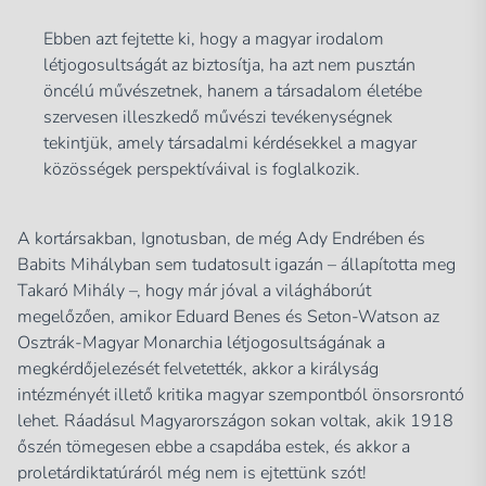
Ebben azt fejtette ki, hogy a magyar irodalom
létjogosultságát az biztosítja, ha azt nem pusztán
öncélú művészetnek, hanem a társadalom életébe
szervesen illeszkedő művészi tevékenységnek
tekintjük, amely társadalmi kérdésekkel a magyar
közösségek perspektíváival is foglalkozik.
A kortársakban, Ignotusban, de még Ady Endrében és
Babits Mihályban sem tudatosult igazán – állapította meg
Takaró Mihály –, hogy már jóval a világháborút
megelőzően, amikor Eduard Benes és Seton-Watson az
Osztrák-Magyar Monarchia létjogosultságának a
megkérdőjelezését felvetették, akkor a királyság
intézményét illető kritika magyar szempontból önsorsrontó
lehet. Ráadásul Magyarországon sokan voltak, akik 1918
őszén tömegesen ebbe a csapdába estek, és akkor a
proletárdiktatúráról még nem is ejtettünk szót!