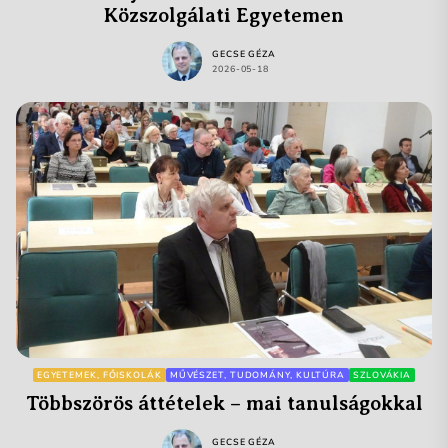
Közszolgálati Egyetemen
GECSE GÉZA
2026-05-18
EGYETEMEK, FŐISKOLÁK
MŰVÉSZET, TUDOMÁNY, KULTÚRA
SZLOVÁKIA
Többszörös áttételek – mai tanulságokkal
GECSE GÉZA