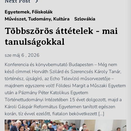
Next Post
Egyetemek, Főiskolák
Művészet, Tudomány, Kultúra
Szlovákia
Többszörös áttételek - mai
tanulságokkal
sze máj 6 , 2026
Konferencia és könyvbemutató Budapesten – Még nem
késő címmel Horváth Szilárd és Szerencsés Károly Tanár,
történész, újságíró, az Echo Televízió műsorvezetője –
majdnem egyszerre volt! Földesi Margit a Műszaki Egyetem
után a Pázmány Péter Katolikus Egyetem
Történettudományi Intézetében 15 évet dolgozott, majd a
Károli Gáspár Református Egyetemen tanított egészen
korán, tíz évvel ezelőtt, fiatalon bekövetkezett […]