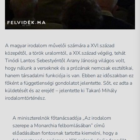
A magyar irodalom művelői számára a XVI.század
közepétől, a török uralomtól, a XIX.század végéig, tehát
Tinódi Lantos Sebestyéntől Arany Jánosig világos volt,
hogy nálunk a verseknek és a prózának nemcsak esztétikai,
hanem társadalmi funkciója is van. Ebben az időszakban ez
főként a függetlenségi gondolatot jelentette. Sőt, ez adta a
küldetését és az erejét! – jelentette ki Takaró Mihály
irodalomtörténész.
A miniszterelnök főtanácsadója „Az irodalom
szerepe a Monarchia felbomlásában” című
előadásában fontosnak tartotta kiemelni, hogy a