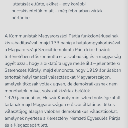
juttatását eltűrte, akiket – egy korábbi
puccskísérletük miatt – még februárban zártak
börtönbe.
A Kommunisták Magyarországi Pártja funkcionáriusainak
kiszabadításával, majd 133 napig a hatalomgyakorlásával
a Magyarországi Szociáldemokrata Párt ekkor hazánk
történetében először árulta el a szabadság és a magyarság
ügyét azzal, hogy a diktatúra ügye mellé állt – jelentette ki
Szerencsés Károly, majd elmondta, hogy 1919 áprilisában
tartottak helyi tanácsi választásokat Magyarországon,
amelyek titkosak voltak ugyan, de demokratikusnak nem
mondhatók, mivel sokakat kizártak belőlük.
1920 januárjában, Huszár Károly miniszterelnöksége alatt
tartanak majd Magyarországon először általános, titkos
választójog alapján valóban demokratikus választásokat,
amelynek nyertese a Keresztény Nemzeti Egyesülés Pártja
és a Kisgazdapárt lett.