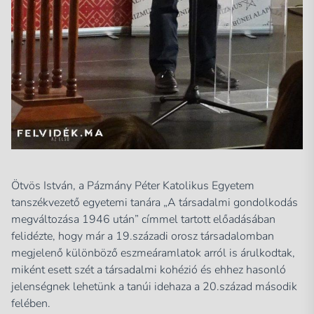
Ötvös István, a Pázmány Péter Katolikus Egyetem
tanszékvezető egyetemi tanára „A társadalmi gondolkodás
megváltozása 1946 után” címmel tartott előadásában
felidézte, hogy már a 19.századi orosz társadalomban
megjelenő különböző eszmeáramlatok arról is árulkodtak,
miként esett szét a társadalmi kohézió és ehhez hasonló
jelenségnek lehetünk a tanúi idehaza a 20.század második
felében.