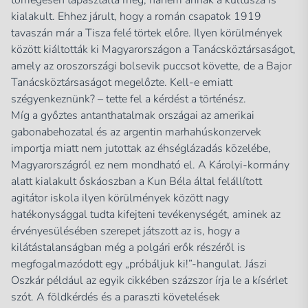
tömegesen tapasztalta meg, hanem annak a kultusza is
kialakult. Ehhez járult, hogy a román csapatok 1919
tavaszán már a Tisza felé törtek előre. Ilyen körülmények
között kiáltották ki Magyarországon a Tanácsköztársaságot,
amely az oroszországi bolsevik puccsot követte, de a Bajor
Tanácsköztársaságot megelőzte. Kell-e emiatt
szégyenkeznünk? – tette fel a kérdést a történész.
Míg a győztes antanthatalmak országai az amerikai
gabonabehozatal és az argentin marhahúskonzervek
importja miatt nem jutottak az éhséglázadás közelébe,
Magyarországról ez nem mondható el. A Károlyi-kormány
alatt kialakult őskáoszban a Kun Béla által felállított
agitátor iskola ilyen körülmények között nagy
hatékonysággal tudta kifejteni tevékenységét, aminek az
érvényesülésében szerepet játszott az is, hogy a
kilátástalanságban még a polgári erők részéről is
megfogalmazódott egy „próbáljuk ki!”-hangulat. Jászi
Oszkár például az egyik cikkében százszor írja le a kísérlet
szót. A földkérdés és a paraszti követelések