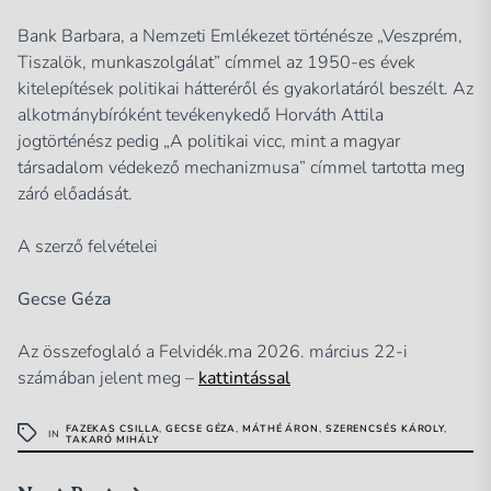
Bank Barbara, a Nemzeti Emlékezet történésze „Veszprém,
Tiszalök, munkaszolgálat” címmel az 1950-es évek
kitelepítések politikai hátteréről és gyakorlatáról beszélt. Az
alkotmánybíróként tevékenykedő Horváth Attila
jogtörténész pedig „A politikai vicc, mint a magyar
társadalom védekező mechanizmusa” címmel tartotta meg
záró előadását.
A szerző felvételei
Gecse Géza
Az összefoglaló a Felvidék.ma 2026. március 22-i
számában jelent meg –
kattintással
FAZEKAS CSILLA
,
GECSE GÉZA
,
MÁTHÉ ÁRON
,
SZERENCSÉS KÁROLY
,
IN
TAKARÓ MIHÁLY