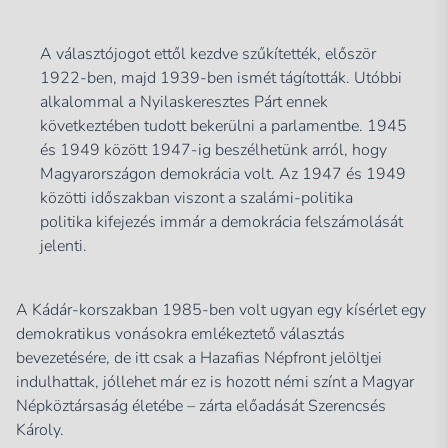
A választójogot ettől kezdve szűkítették, először
1922-ben, majd 1939-ben ismét tágították. Utóbbi
alkalommal a Nyilaskeresztes Párt ennek
következtében tudott bekerülni a parlamentbe. 1945
és 1949 között 1947-ig beszélhetünk arról, hogy
Magyarországon demokrácia volt. Az 1947 és 1949
közötti időszakban viszont a szalámi-politika
politika kifejezés immár a demokrácia felszámolását
jelenti.
A Kádár-korszakban 1985-ben volt ugyan egy kísérlet egy
demokratikus vonásokra emlékeztető választás
bevezetésére, de itt csak a Hazafias Népfront jelöltjei
indulhattak, jóllehet már ez is hozott némi színt a Magyar
Népköztársaság életébe – zárta előadását Szerencsés
Károly.