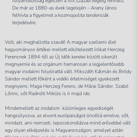
folyamatosság egészen a XIX.század végéig fennállt.
De már az 1880-as évek legelején – Arany János
felhívta a figyelmet a kozmopolita tendenciák
terjedésére.
Volt, aki meghallotta szavát! A magyar szellemi élet
hagyományos értékei mellett elkötelezett írókat Herczeg
Ferencnek 1894-től az Új Idők keretei között sikerült
megnyernie és az orgánum hamarosan a legjelentősebb
magyar irodalmi folyóirattá vált. Mikszáth Kálmán és Bródy
Sándor mellett főként a vidéki értelmiséget igyekezett
megnyerni. Maga Herczeg Ferenc, de Márai Sándor, Szabó
Lőrinc, sőt Radnóti Miklós is ír majd ide.
Mindemellett az irodalom különleges egyediségét
hangsúlyozva, az elvont európaiságot öncéllá emelve, sőt,
mindazt, ami nemzeti, lepocskondiázva mind erősebbé vált
egy olyan elképzelés is Magyarországon, amelyet aztán