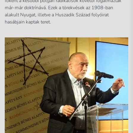
főként a későbbi polgári radikálisok követői fogalmaztak
már-már doktrínává. Ezek a törekvések az 1908-ban
alakult Nyugat, illetve a Huszadik Század folyóirat
hasábjain kaptak teret.