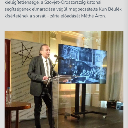
kielégítetlensége, a Szovjet-Oroszország katonai
segítségének elmaradása végül megpecsételte Kun Béláék
kísérletének a sorsát – zárta előadását Máthé Áron.