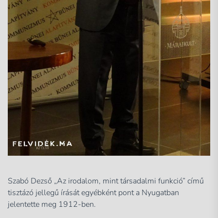
Szabó Dezső „Az irodalom, mint társadalmi funkció” című
tisztázó jellegű írását egyébként pont a Nyugatban
jelentette meg 1912-ben.