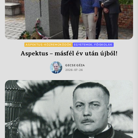
ASPEKTUS-KÖZREMŰKÖDŐK
EGYETEMEK, FŐISKOLÁK
Aspektus – másfél év után újból!
GECSE GÉZA
2026-07-26