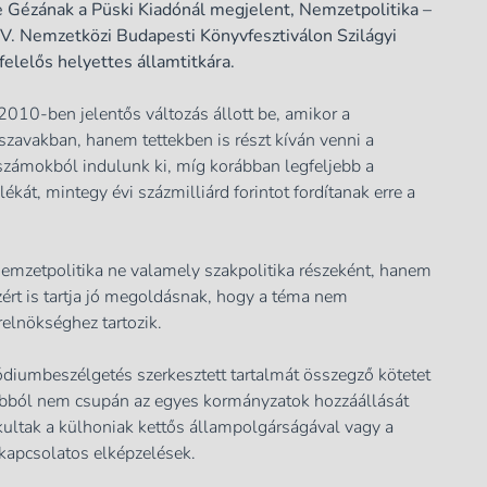
 Gézának a Püski Kiadónál megjelent,
Nemzetpolitika –
V. Nemzetközi Budapesti Könyvfesztiválon Szilágyi
felelős helyettes államtitkára.
 2010-ben jelentős változás állott be, amikor a
zavakban, hanem tettekben is részt kíván venni a
számokból indulunk ki, míg korábban legfeljebb a
kát, mintegy évi százmilliárd forintot fordítanak erre a
 nemzetpolitika ne valamely szakpolitika részeként, hanem
ezért is tartja jó megoldásnak, hogy a téma nem
elnökséghez tartozik.
ódiumbeszélgetés szerkesztett tartalmát összegző kötetet
 abból nem csupán az egyes kormányzatok hozzáállását
akultak a külhoniak kettős állampolgárságával vagy a
 kapcsolatos elképzelések.