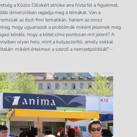
etség a Közös Célokért elnöke arra hívta fel a figyelmet,
t több dimenzióban ragadja meg a témákat. Van a
 nemcsak az észt-finn tematikán, hanem az orosz
atja meg, hogy ugyanazok a problémák miként jelennek meg
 igazi kérdés, hogy a kötet címe pontosan mit jelent? A
nyiben olyan hely, mint a kutyaszorító, amely sokkal
ltalán: miként értelmezi a szerző a nemzetpolitikát? –