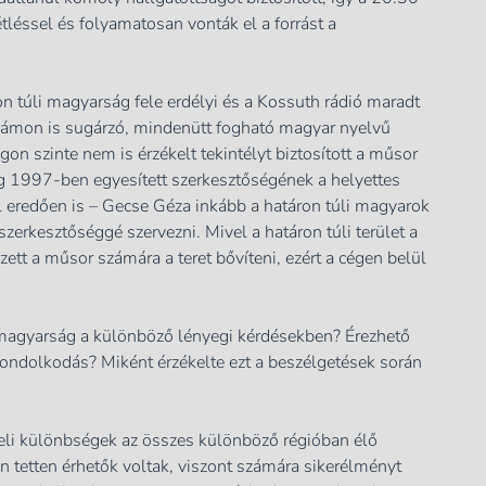
tléssel és folyamatosan vonták el a forrást a
 túli magyarság fele erdélyi és a Kossuth rádió maradt
lámon is sugárzó, mindenütt fogható magyar nyelvű
n szinte nem is érzékelt tekintélyt biztosított a műsor
g 1997-ben egyesített szerkesztőségének a helyettes
ból eredően is – Gecse Géza inkább a határon túli magyarok
 szerkesztőséggé szervezni. Mivel a határon túli terület a
ett a műsor számára a teret bővíteni, ezért a cégen belül
 magyarság a különböző lényegi kérdésekben? Érezhető
ondolkodás? Miként érzékelte ezt a beszélgetések során
li különbségek az összes különböző régióban élő
an tetten érhetők voltak, viszont számára sikerélményt