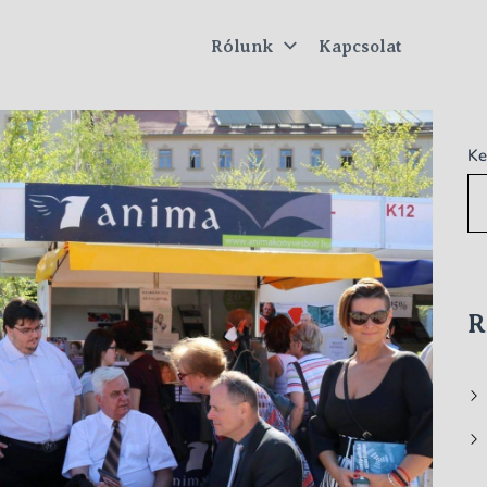
Rólunk
Kapcsolat
tus
Ke
R