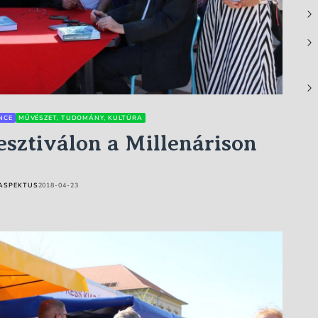
NCE
MŰVÉSZET, TUDOMÁNY, KULTÚRA
sztiválon a Millenárison
ASPEKTUS
2018-04-23