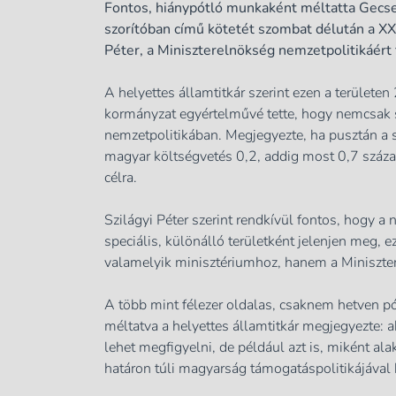
Fontos, hiánypótló munkaként méltatta Gecse
szorítób
an című kötetét szombat délután a XX
Péter, a Miniszterelnökség nemzetpolitikáért 
A helyettes államtitkár szerint ezen a területen
kormányzat egyértelművé tette, hogy nemcsak s
nemzetpolitikában. Megjegyezte, ha pusztán a 
magyar költségvetés 0,2, addig most 0,7 százalé
célra.
Szilágyi Péter szerint rendkívül fontos, hogy a
speciális, különálló területként jelenjen meg, 
valamelyik minisztériumhoz, hanem a Miniszter
A több mint félezer oldalas, csaknem hetven p
méltatva a helyettes államtitkár megjegyezte:
lehet megfigyelni, de például azt is, miként al
határon túli magyarság támogatáspolitikájával