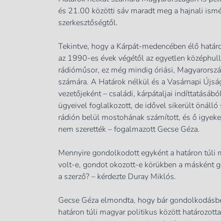
és 21.00 közötti sáv maradt meg a hajnali ismé
szerkesztőségtől.
Tekintve, hogy a Kárpát-medencében élő határon
az 1990-es évek végétől az egyetlen középhul
rádióműsor, ez még mindig óriási, Magyarországo
számára. A Határok nélkül és a Vasárnapi Újsá
vezetőjeként – családi, kárpátaljai indíttatásá
ügyeivel foglalkozott, de idővel sikerült önálló
rádión belül mostohának számított, és ő igyekez
nem szerették – fogalmazott Gecse Géza.
Mennyire gondolkodott egyként a határon túli
volt-e, gondot okozott-e körükben a másként g
a szerző? – kérdezte Duray Miklós.
Gecse Géza elmondta, hogy bár gondolkodásbe
határon túli magyar politikus között határozott