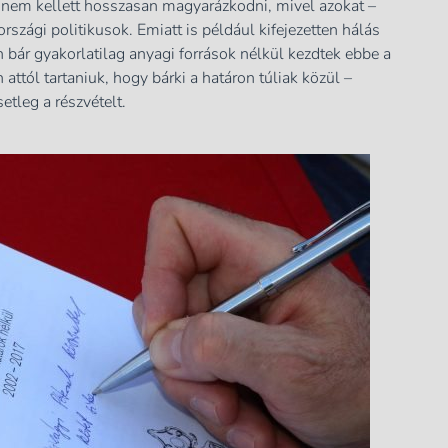
 nem kellett hosszasan magyarázkodni, mivel azokat –
rszági politikusok. Emiatt is például kifejezetten hálás
n bár gyakorlatilag anyagi források nélkül kezdtek ebbe a
ttól tartaniuk, hogy bárki a határon túliak közül –
tleg a részvételt.