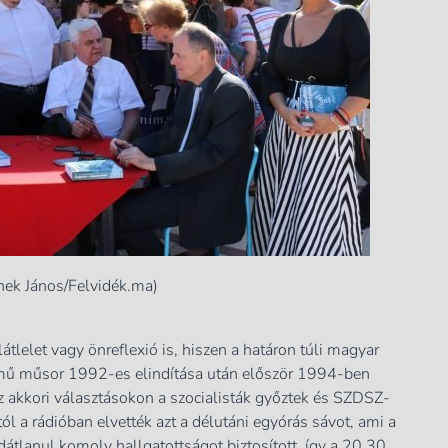
inek János/Felvidék.ma)
átlelet vagy önreflexió is, hiszen a határon túli magyar
ímű műsor 1992-es elindítása után először 1994-ben
z akkori választásokon a szocialisták győztek és SZDSZ-
l a rádióban elvették azt a délutáni egyórás sávot, ami a
tlanul komoly hallgatottságot biztosított, így a 20.30