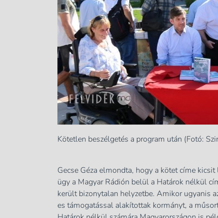
Kötetlen beszélgetés a program után (Fotó: Sz
Gecse Géza elmondta, hogy a kötet címe kicsit l
ügy a Magyar Rádión belül a Határok nélkül c
került bizonytalan helyzetbe. Amikor ugyanis a
es támogatással alakítottak kormányt, a műsortó
Határok nélkül számára Magyarországon is példá