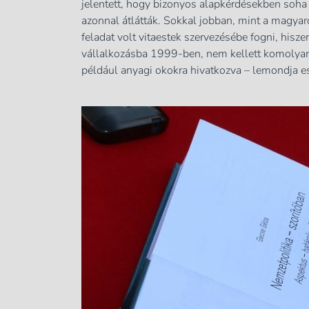
jelentett, hogy bizonyos alapkérdésekben soha
azonnal átlátták. Sokkal jobban, mint a magyaro
feladat volt vitaestek szervezésébe fogni, hisze
vállalkozásba 1999-ben, nem kellett komolyan a
például anyagi okokra hivatkozva – lemondja ese