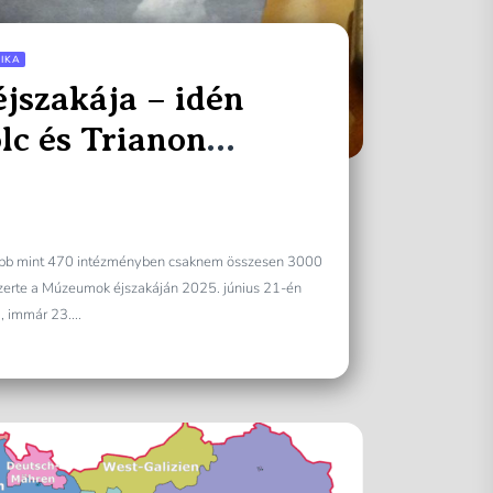
IKA
szakája – idén
lc és Trianon
öbb mint 470 intézményben csaknem összesen 3000
erte a Múzeumok éjszakáján 2025. június 21-én
, immár 23....