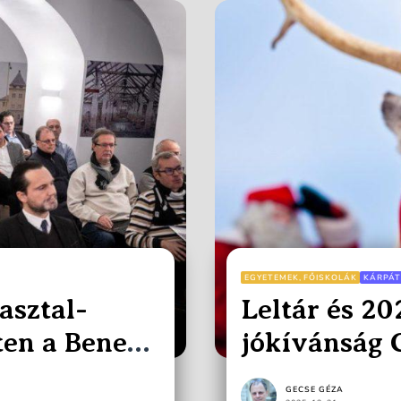
EGYETEMEK, FŐISKOLÁK
KÁRPÁT
asztal-
Leltár és 20
ten a Beneš-
jókívánság 
GECSE GÉZA