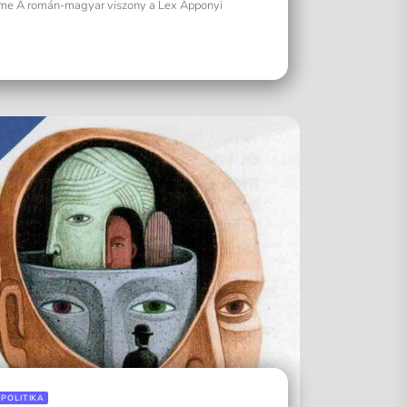
címe A román-magyar viszony a Lex Apponyi
LPOLITIKA