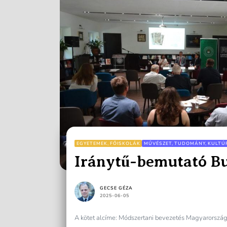
EGYETEMEK, FŐISKOLÁK
MŰVÉSZET, TUDOMÁNY, KULTÚ
Iránytű-bemutató B
GECSE GÉZA
2025-06-05
A kötet alcíme: Módszertani bevezetés Magyarország