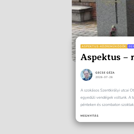
ASPEKTUS-KÖZREMŰKÖDŐK
EG
Aspektus – m
GECSE GÉZA
2026-07-26
A szokásos Szentkirályi utcai 
egyedüli vendégek voltunk. A t
pénteken és szombaton szoktak.
MEGNYITÁS