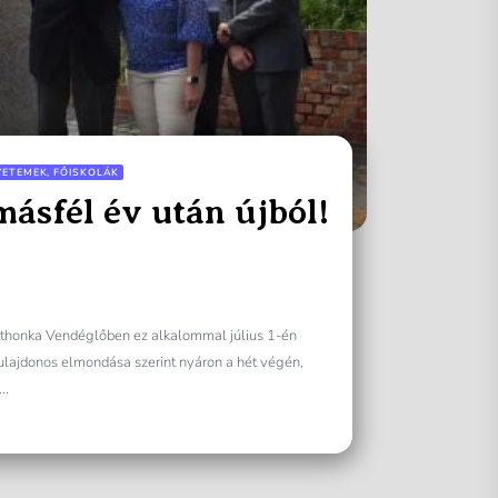
YETEMEK, FŐISKOLÁK
ásfél év után újból!
Otthonka Vendéglőben ez alkalommal július 1-én
ulajdonos elmondása szerint nyáron a hét végén,
..