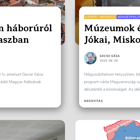
KÁRPÁT-MEDENCE
NEMZETPOLIT
án háborúról
Múzeumok éj
raszban
Jókai, Misko
jegyében
GECSE GÉZA
2025-06-28
z ív, amelyet Gecse Géza
Négyszázhetven helyszínen, t
i Rádió Magyar Adásának
program várta Magyarország-sz
délutántól a közönséget. Az idei
MEGNYITÁS