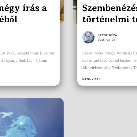
négy írás a
Szembenézés
éből
történelmi 
GECSE GÉZA
2025-05-28
 „A 2001. szeptember 11-e óta
Szekér Nóra, Varga Ágota és S
 és újságcikkek lavinájában
beszélgetéssorozatot kezdemén
Állambiztonsági Szolgálatok Tö
szervezett közönségtalálkozók..
MEGNYITÁS