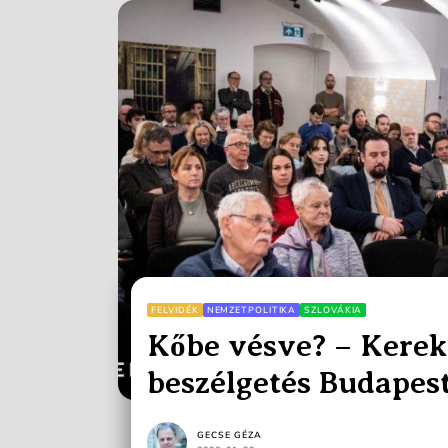
FELVIDÉK
NEMZETPOLITIKA
SZLOVÁKIA
Kőbe vésve? – Kerek
beszélgetés Budapes
dekrétumokról
GECSE GÉZA