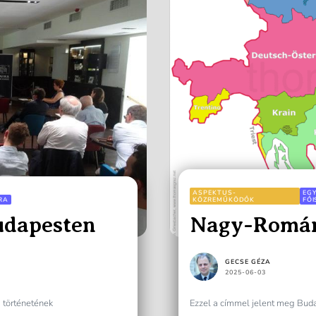
ASPEKTUS-
EGY
RA
KÖZREMŰKÖDŐK
FŐ
udapesten
Nagy-Román
GECSE GÉZA
2025-06-03
 történetének
Ezzel a címmel jelent meg Bud