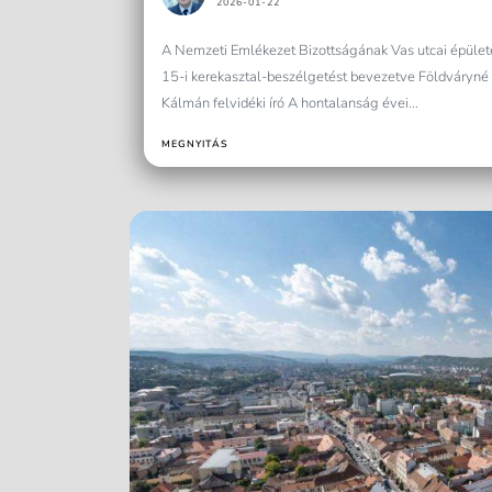
2026-01-22
A Nemzeti Emlékezet Bizottságának Vas utcai épület
15-i kerekasztal-beszélgetést bevezetve Földváryné 
Kálmán felvidéki író A hontalanság évei...
MEGNYITÁS