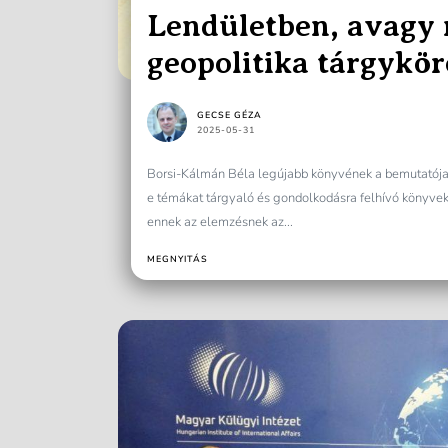
Lendületben, avagy 
geopolitika tárgykör
GECSE GÉZA
2025-05-31
Borsi-Kálmán Béla legújabb könyvének a bemutatója
e témákat tárgyaló és gondolkodásra felhívó könyvek
ennek az elemzésnek az...
MEGNYITÁS