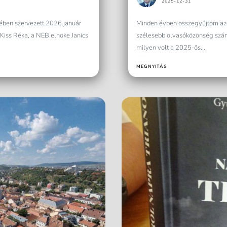
2025-12-31
ében szervezett 2026.január
Minden évben összegyűjtöm azo
Kiss Réka, a NEB elnöke Janics
szélesebb olvasóközönség szám
milyen volt a 2025-ös...
MEGNYITÁS