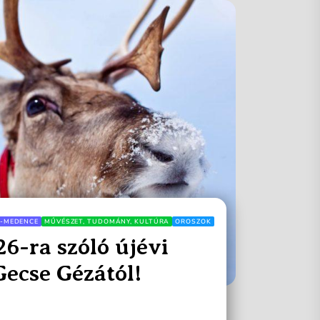
-MEDENCE
MŰVÉSZET, TUDOMÁNY, KULTÚRA
OROSZOK
26-ra szóló újévi
Gecse Gézától!