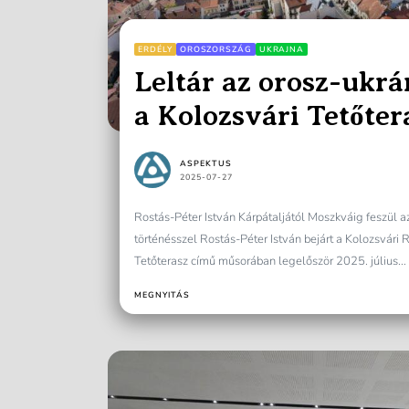
ERDÉLY
OROSZORSZÁG
UKRAJNA
Leltár az orosz-ukr
a Kolozsvári Tetőte
ASPEKTUS
2025-07-27
Rostás-Péter István Kárpátaljától Moszkváig feszül a
történésszel Rostás-Péter István bejárt a Kolozsvár
Tetőterasz című műsorában legelőször 2025. július...
MEGNYITÁS