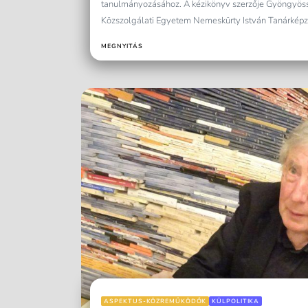
tanulmányozásához. A kézikönyv szerzője Gyöngyös
Közszolgálati Egyetem Nemeskürty István Tanárképző
hasonló,...
MEGNYITÁS
ASPEKTUS-KÖZREMŰKÖDŐK
KÜLPOLITIKA