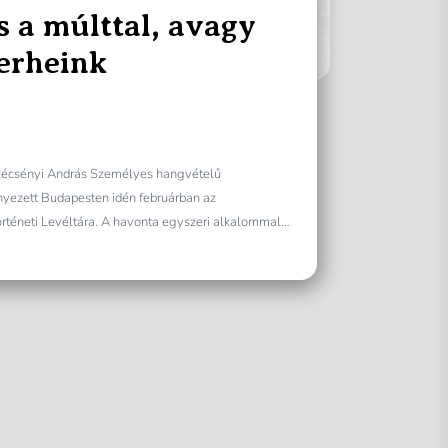
 a múlttal, avagy
terheink
zécsényi András Személyes hangvételű
yezett Budapesten idén februárban az
rténeti Levéltára. A havonta egyszeri alkalommal
.