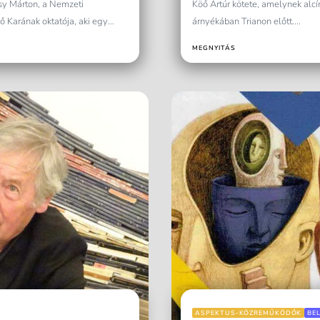
sy Márton, a Nemzeti
Köő Artúr kötete, amelynek al
 Karának oktatója, aki egy
árnyékában Trianon előtt....
MEGNYITÁS
ASPEKTUS-KÖZREMŰKÖDŐK
BE