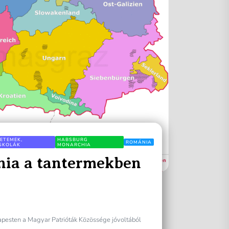
ETEMEK,
HABSBURG
ROMÁNIA
ISKOLÁK
MONARCHIA
ia a tantermekben
apesten a Magyar Patrióták Közössége jóvoltából