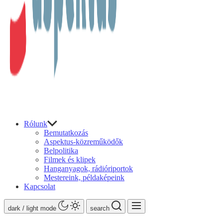
Rólunk
Bemutatkozás
Aspektus-közreműködők
Belpolitika
Filmek és klipek
Hanganyagok, rádióriportok
Mestereink, példaképeink
Kapcsolat
dark / light mode
search