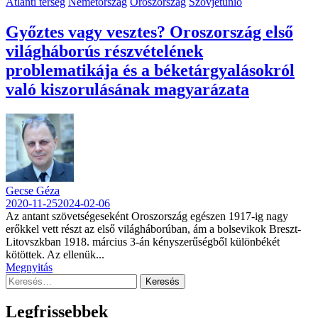
Atlanti térség
Németország
Oroszország
Szovjetunió
Győztes vagy vesztes? Oroszország első
világháborús részvételének
problematikája és a béketárgyalásokról
való kiszorulásának magyarázata
Gecse Géza
2020-11-25
2024-02-06
Az antant szövetségeseként Oroszország egészen 1917-ig nagy
erőkkel vett részt az első világháborúban, ám a bolsevikok Breszt-
Litovszkban 1918. március 3-án kényszerűségből különbékét
kötöttek. Az ellenük...
Megnyitás
Keresés:
Legfrissebbek