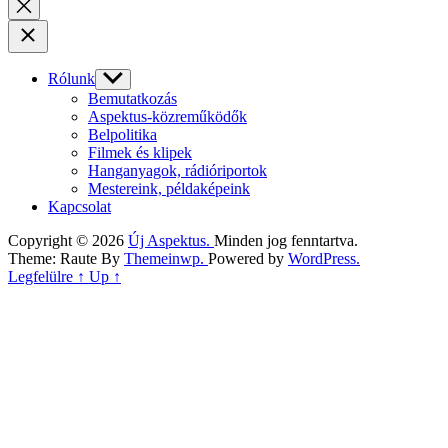
Rólunk
Show
sub
Bemutatkozás
menu
Aspektus-közreműködők
Belpolitika
Filmek és klipek
Hanganyagok, rádióriportok
Mestereink, példaképeink
Kapcsolat
Copyright © 2026
Új Aspektus.
Minden jog fenntartva.
Theme: Raute By
Themeinwp.
Powered by
WordPress.
Legfelülre
↑
Up
↑