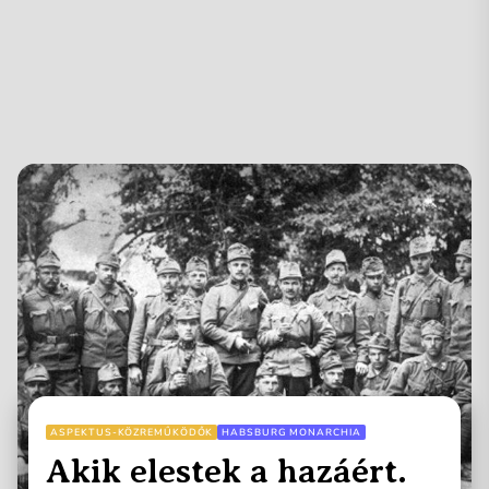
ASPEKTUS-KÖZREMŰKÖDŐK
HABSBURG MONARCHIA
Akik elestek a hazáért.