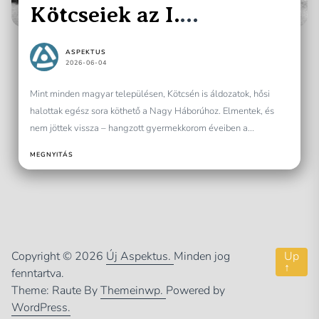
Kötcseiek az I.
világháborúban
ASPEKTUS
2026-06-04
Mint minden magyar településen, Kötcsén is áldozatok, hősi
halottak egész sora köthető a Nagy Háborúhoz. Elmentek, és
nem jöttek vissza – hangzott gyermekkorom éveiben a...
MEGNYITÁS
Copyright © 2026
Új Aspektus.
Minden jog
Up
↑
fenntartva.
Theme: Raute By
Themeinwp.
Powered by
WordPress.