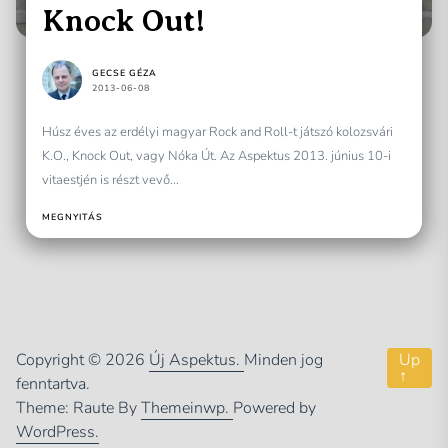
Knock Out!
GECSE GÉZA
2013-06-08
Húsz éves az erdélyi magyar Rock and Roll-t játszó kolozsvári
K.O., Knock Out, vagy Nóka Út. Az Aspektus 2013. június 10-i
vitaestjén is részt vevő...
MEGNYITÁS
Copyright © 2026
Új Aspektus.
Minden jog
Up
↑
fenntartva.
Theme: Raute By
Themeinwp.
Powered by
WordPress.