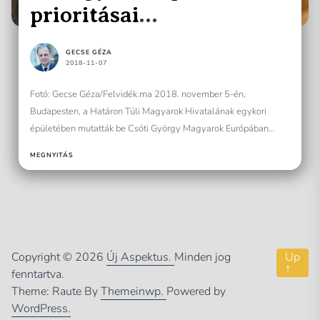
prioritásai
változatlanok!
GECSE GÉZA
2018-11-07
Fotó: Gecse Géza/Felvidék.ma 2018. november 5-én,
Budapesten, a Határon Túli Magyarok Hivatalának egykori
épületében mutatták be Csóti György Magyarok Európában
című könyvét. A kötetet Martonyi...
MEGNYITÁS
Copyright © 2026
Új Aspektus.
Minden jog
Up
↑
fenntartva.
Theme: Raute By
Themeinwp.
Powered by
WordPress.