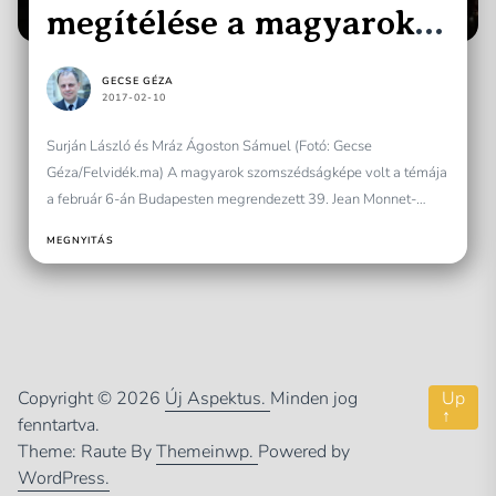
megítélése a magyarok
szemében
GECSE GÉZA
2017-02-10
Surján László és Mráz Ágoston Sámuel (Fotó: Gecse
Géza/Felvidék.ma) A magyarok szomszédságképe volt a témája
a február 6-án Budapesten megrendezett 39. Jean Monnet-
estnek. Mint kiderült,...
MEGNYITÁS
Copyright © 2026
Új Aspektus.
Minden jog
Up
↑
fenntartva.
Theme: Raute By
Themeinwp.
Powered by
WordPress.