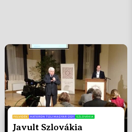
FELVIDÉK
HATÁRON TÚLI MAGYAR ÜGY
SZLOVÁKIA
Javult Szlovákia