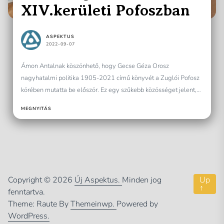
XIV.kerületi Pofoszban
ASPEKTUS
2022-09-07
Ámon Antalnak köszönhető, hogy Gecse Géza Orosz
nagyhatalmi politika 1905-2021 című könyvét a Zuglói Pofosz
körében mutatta be először. Ez egy szűkebb közösséget jelent,
de...
MEGNYITÁS
Copyright © 2026
Új Aspektus.
Minden jog
Up
↑
fenntartva.
Theme: Raute By
Themeinwp.
Powered by
WordPress.