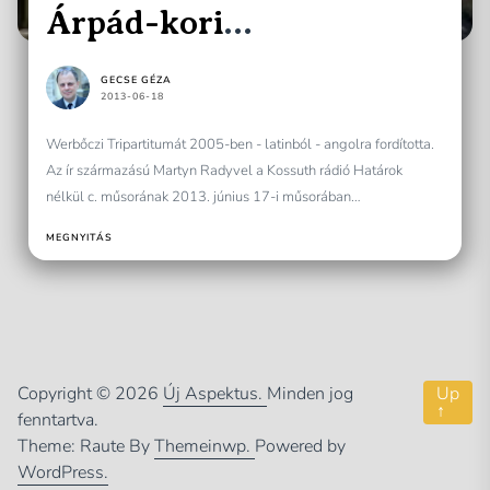
Árpád-kori
Magyarországról. Rady
GECSE GÉZA
előadása – Budapesten
2013-06-18
Werbőczi Tripartitumát 2005-ben - latinból - angolra fordította.
Az ír származású Martyn Radyvel a Kossuth rádió Határok
nélkül c. műsorának 2013. június 17-i műsorában
beszélgettünk....
MEGNYITÁS
Copyright © 2026
Új Aspektus.
Minden jog
Up
↑
fenntartva.
Theme: Raute By
Themeinwp.
Powered by
WordPress.