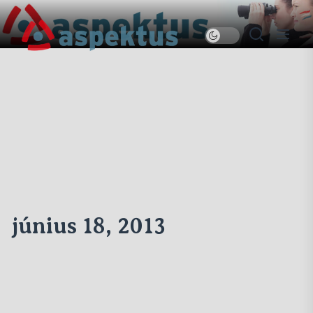
Skip
to
Új
the
Aspektus
content
június 18, 2013