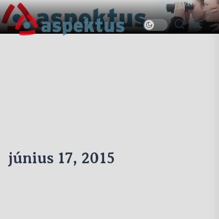
Skip
to
Új
the
Aspektus
content
június 17, 2015