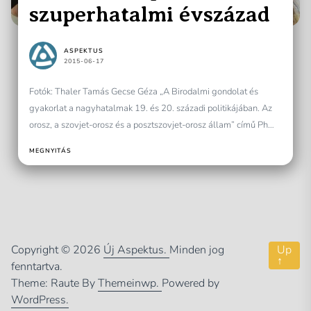
szuperhatalmi évszázad
ASPEKTUS
2015-06-17
Fotók: Thaler Tamás Gecse Géza „A Birodalmi gondolat és
gyakorlat a nagyhatalmak 19. és 20. századi politikájában. Az
orosz, a szovjet-orosz és a posztszovjet-orosz állam” című PhD-
értekezésének...
MEGNYITÁS
Copyright © 2026
Új Aspektus.
Minden jog
Up
↑
fenntartva.
Theme: Raute By
Themeinwp.
Powered by
WordPress.