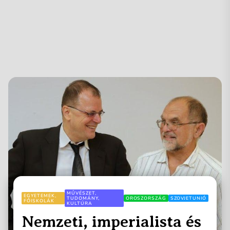
MŰVÉSZET,
EGYETEMEK,
TUDOMÁNY,
OROSZORSZÁG
SZOVJETUNIÓ
FŐISKOLÁK
KULTÚRA
Nemzeti, imperialista és