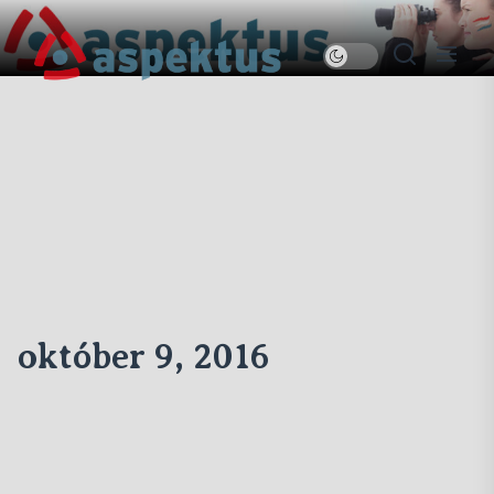
Skip
to
Új
the
Aspektus
content
október 9, 2016