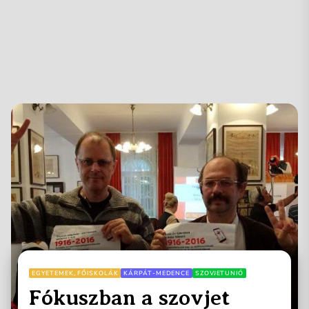
EGYETEMEK, FŐISKOLÁK
KÁRPÁT-MEDENCE
SZOVJETUNIÓ
Fókuszban a szovjet