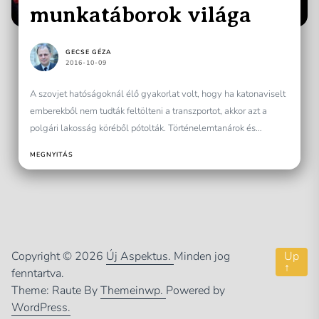
munkatáborok világa
GECSE GÉZA
2016-10-09
A szovjet hatóságoknál élő gyakorlat volt, hogy ha katonaviselt
emberekből nem tudták feltölteni a transzportot, akkor azt a
polgári lakosság köréből pótolták. Történelemtanárok és
történészek...
MEGNYITÁS
Copyright © 2026
Új Aspektus.
Minden jog
Up
↑
fenntartva.
Theme: Raute By
Themeinwp.
Powered by
WordPress.