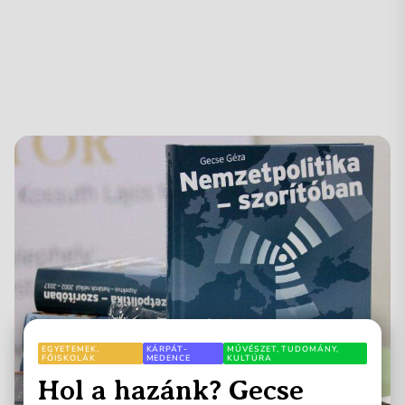
EGYETEMEK,
KÁRPÁT-
MŰVÉSZET, TUDOMÁNY,
FŐISKOLÁK
MEDENCE
KULTÚRA
Hol a hazánk? Gecse