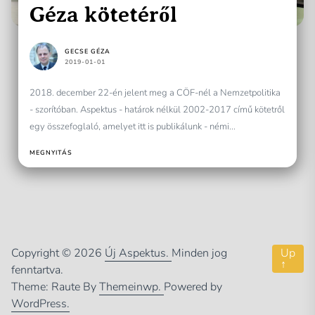
Géza kötetéről
GECSE GÉZA
2019-01-01
2018. december 22-én jelent meg a CÖF-nél a Nemzetpolitika
- szorítóban. Aspektus - határok nélkül 2002-2017 című kötetről
egy összefoglaló, amelyet itt is publikálunk - némi...
MEGNYITÁS
Copyright © 2026
Új Aspektus.
Minden jog
Up
↑
fenntartva.
Theme: Raute By
Themeinwp.
Powered by
WordPress.