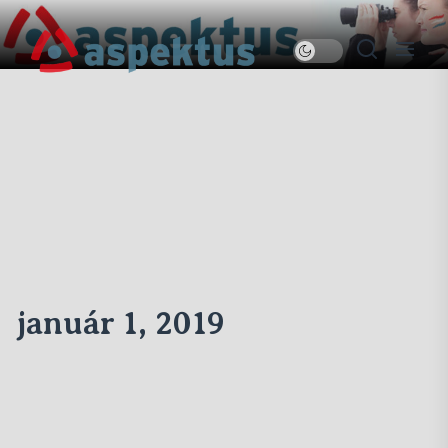
Skip
to
Új
the
Aspektus
content
január 1, 2019