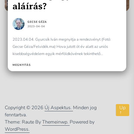
aláírás?
GECSE GÉZA
2023-04-04
2023.04.04. Gyurcsík Iván megnyitja a rendezvényt (Fotó:
Gecse Géza/Felvidék.ma) Hova jutott öt év alatt az uniós
kisebbségvédelem egyik mérföldkövének tekinthető
javaslatcsomag, hiszen kereken öt évvel...
MEGNYITÁS
Copyright © 2026
Új Aspektus.
Minden jog
Up
↑
fenntartva.
Theme: Raute By
Themeinwp.
Powered by
WordPress.