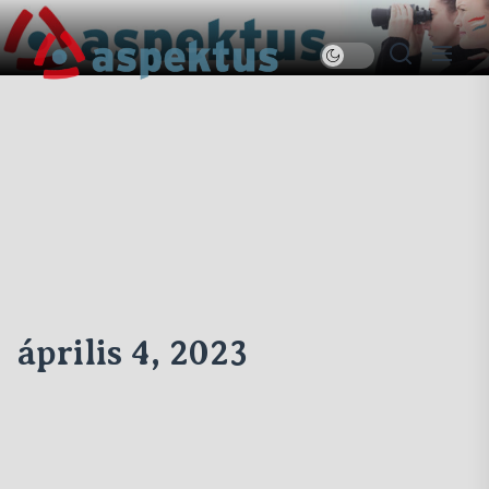
Skip
to
Új
the
Aspektus
content
április 4, 2023