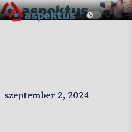
Skip
to
Új
the
Aspektus
content
szeptember 2, 2024