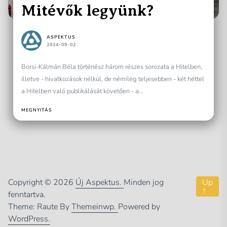
Mitévők legyünk?
ASPEKTUS
2024-09-02
Borsi-Kálmán Béla történész három részes sorozata a Hitelben,
illetve - hivatkozások nélkül, de némileg teljesebben - két héttel
a Hitelben való publikálását követően - a...
MEGNYITÁS
Copyright © 2026
Új Aspektus.
Minden jog
Up
↑
fenntartva.
Theme: Raute By
Themeinwp.
Powered by
WordPress.