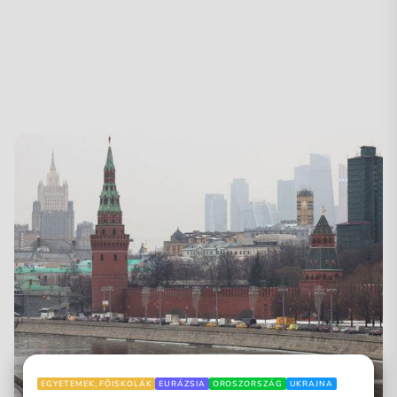
EGYETEMEK, FŐISKOLÁK
EURÁZSIA
OROSZORSZÁG
UKRAJNA