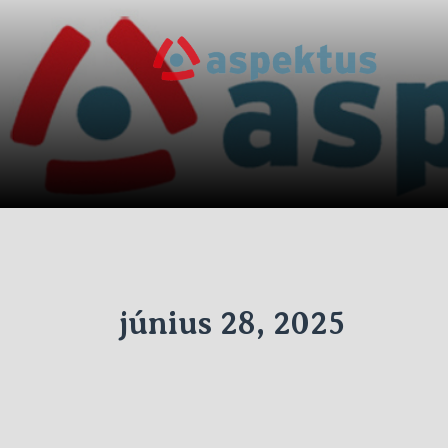
Skip
to
Új
the
Aspe
content
június 28, 2025