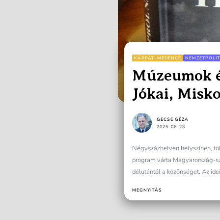
KÁRPÁT-MEDENCE
NEMZETPOLIT
Múzeumok éj
Jókai, Misko
jegyében
GECSE GÉZA
2025-06-28
Négyszázhetven helyszínen, t
program várta Magyarország-sz
délutántól a közönséget. Az idei
MEGNYITÁS