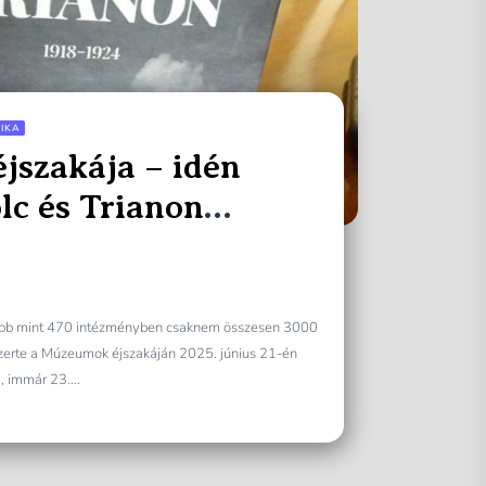
IKA
szakája – idén
lc és Trianon
öbb mint 470 intézményben csaknem összesen 3000
erte a Múzeumok éjszakáján 2025. június 21-én
, immár 23....