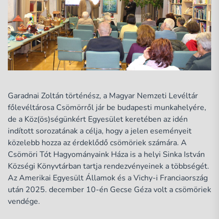
Garadnai Zoltán történész, a Magyar Nemzeti Levéltár
főlevéltárosa Csömörről jár be budapesti munkahelyére,
de a Köz(ös)ségünkért Egyesület keretében az idén
indított sorozatának a célja, hogy a jelen eseményeit
közelebb hozza az érdeklődő csömöriek számára. A
Csömöri Tót Hagyományaink Háza is a helyi Sinka István
Községi Könyvtárban tartja rendezvényeinek a többségét.
Az Amerikai Egyesült Államok és a Vichy-i Franciaország
után 2025. december 10-én Gecse Géza volt a csömöriek
vendége.