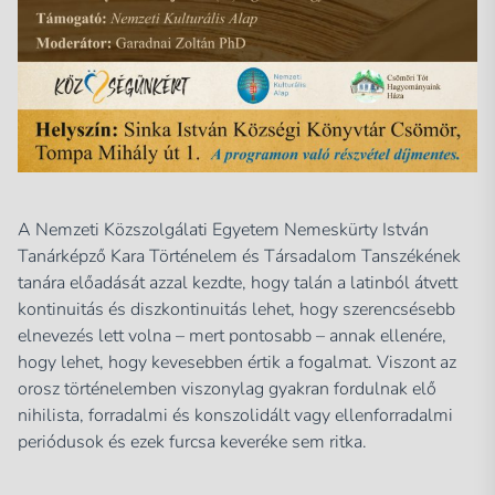
A Nemzeti Közszolgálati Egyetem Nemeskürty István
Tanárképző Kara Történelem és Társadalom Tanszékének
tanára előadását azzal kezdte, hogy talán a latinból átvett
kontinuitás és diszkontinuitás lehet, hogy szerencsésebb
elnevezés lett volna – mert pontosabb – annak ellenére,
hogy lehet, hogy kevesebben értik a fogalmat. Viszont az
orosz történelemben viszonylag gyakran fordulnak elő
nihilista, forradalmi és konszolidált vagy ellenforradalmi
periódusok és ezek furcsa keveréke sem ritka.