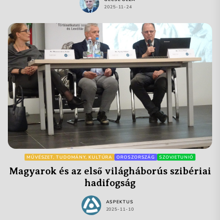
2025-11-24
MŰVÉSZET, TUDOMÁNY, KULTÚRA
OROSZORSZÁG
SZOVJETUNIÓ
Magyarok és az első világháborús szibériai
hadifogság
ASPEKTUS
2025-11-10