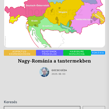
ASPEKTUS-
EGYETEMEK,
HABSBURG
ROMÁNIA
KÖZREMŰKÖDŐK
FŐISKOLÁK
MONARCHIA
Nagy-Románia a tantermekben
GECSE GÉZA
2025-06-03
Keresés