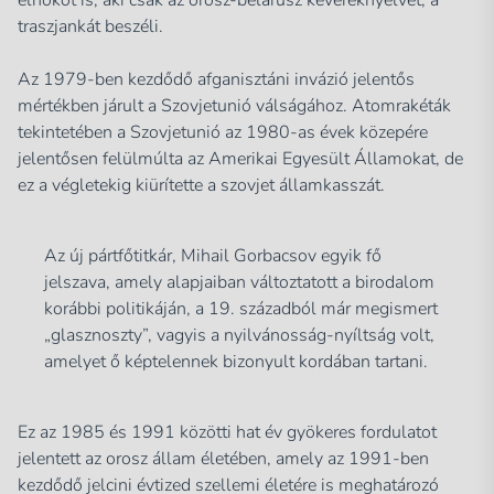
traszjankát beszéli.
Az 1979-ben kezdődő afganisztáni invázió jelentős
mértékben járult a Szovjetunió válságához. Atomrakéták
tekintetében a Szovjetunió az 1980-as évek közepére
jelentősen felülmúlta az Amerikai Egyesült Államokat, de
ez a végletekig kiürítette a szovjet államkasszát.
Az új pártfőtitkár, Mihail Gorbacsov egyik fő
jelszava, amely alapjaiban változtatott a birodalom
korábbi politikáján, a 19. századból már megismert
„glasznoszty”, vagyis a nyilvánosság-nyíltság volt,
amelyet ő képtelennek bizonyult kordában tartani.
Ez az 1985 és 1991 közötti hat év gyökeres fordulatot
jelentett az orosz állam életében, amely az 1991-ben
kezdődő jelcini évtized szellemi életére is meghatározó