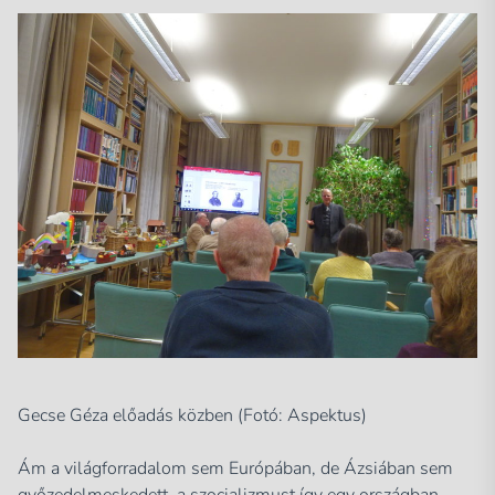
Gecse Géza előadás közben (Fotó: Aspektus)
Ám a világforradalom sem Európában, de Ázsiában sem
győzedelmeskedett, a szocializmust így egy országban