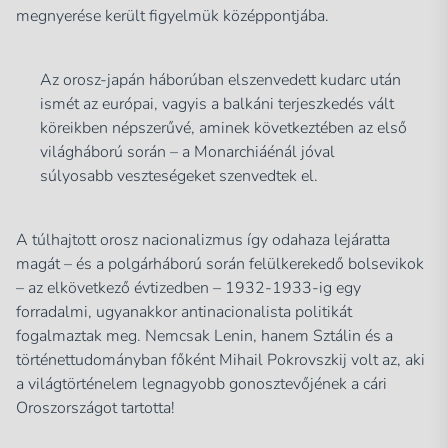
megnyerése került figyelmük középpontjába.
Az orosz-japán háborúban elszenvedett kudarc után
ismét az európai, vagyis a balkáni terjeszkedés vált
köreikben népszerűvé, aminek következtében az első
világháború során – a Monarchiáénál jóval
súlyosabb veszteségeket szenvedtek el.
A túlhajtott orosz nacionalizmus így odahaza lejáratta
magát – és a polgárháború során felülkerekedő bolsevikok
– az elkövetkező évtizedben – 1932-1933-ig egy
forradalmi, ugyanakkor antinacionalista politikát
fogalmaztak meg. Nemcsak Lenin, hanem Sztálin és a
történettudományban főként Mihail Pokrovszkij volt az, aki
a világtörténelem legnagyobb gonosztevőjének a cári
Oroszországot tartotta!