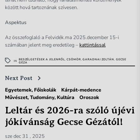
között hová tartoznának szívesen.
Aspektus
Az összefoglaló a Felvidék.ma 2025.december 15-i
számában jelent meg eredetileg –
kattintással
BESZÉLGETÉSEK A JELENRŐL
,
CSÖMÖR
,
GARADNAI ZOLTÁN
,
GECSE
IN
GÉZA
Next Post
Egyetemek, Főiskolák
Kárpát-medence
Művészet, Tudomány, Kultúra
Oroszok
Leltár és 2026-ra szóló újévi
jókívánság Gecse Gézától!
sze dec 31 , 2025