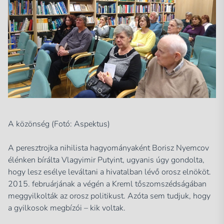
A közönség (Fotó: Aspektus)
A peresztrojka nihilista hagyományaként Borisz Nyemcov
élénken bírálta Vlagyimir Putyint, ugyanis úgy gondolta,
hogy lesz esélye leváltani a hivatalban lévő orosz elnököt.
2015. februárjának a végén a Kreml tőszomszédságában
meggyilkolták az orosz politikust. Azóta sem tudjuk, hogy
a gyilkosok megbízói – kik voltak.