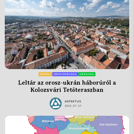
ERDÉLY
OROSZORSZÁG
UKRAJNA
Leltár az orosz-ukrán háborúról a
Kolozsvári Tetőteraszban
ASPEKTUS
2025-07-27