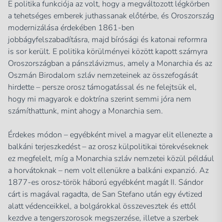
E politika funkciója az volt, hogy a megváltozott légkörben
a tehetséges emberek juthassanak előtérbe, és Oroszország
modernizálása érdekében 1861-ben
jobbágyfelszabadításra, majd bírósági és katonai reformra
is sor került. E politika körülményei között kapott szárnyra
Oroszországban a pánszlávizmus, amely a Monarchia és az
Oszmán Birodalom szláv nemzeteinek az összefogását
hirdette – persze orosz támogatással és ne felejtsük el,
hogy mi magyarok e doktrína szerint semmi jóra nem
számíthattunk, mint ahogy a Monarchia sem.
Érdekes módon – egyébként mivel a magyar elit ellenezte a
balkáni terjeszkedést – az orosz külpolitikai törekvéseknek
ez megfelelt, míg a Monarchia szláv nemzetei közül például
a horvátoknak – nem volt ellenükre a balkáni expanzió. Az
1877-es orosz-török háború egyébként magát II. Sándor
cárt is magával ragadta, de San Stefano után egy évtized
alatt védenceikkel, a bolgárokkal összevesztek és ettől
kezdve a tengerszorosok megszerzése, illetve a szerbek