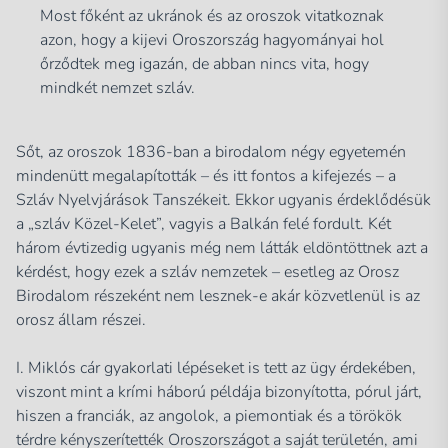
Most főként az ukránok és az oroszok vitatkoznak
azon, hogy a kijevi Oroszország hagyományai hol
őrződtek meg igazán, de abban nincs vita, hogy
mindkét nemzet szláv.
Sőt, az oroszok 1836-ban a birodalom négy egyetemén
mindenütt megalapították – és itt fontos a kifejezés – a
Szláv Nyelvjárások Tanszékeit. Ekkor ugyanis érdeklődésük
a „szláv Közel-Kelet”, vagyis a Balkán felé fordult. Két
három évtizedig ugyanis még nem látták eldöntöttnek azt a
kérdést, hogy ezek a szláv nemzetek – esetleg az Orosz
Birodalom részeként nem lesznek-e akár közvetlenül is az
orosz állam részei.
I. Miklós cár gyakorlati lépéseket is tett az ügy érdekében,
viszont mint a krími háború példája bizonyította, pórul járt,
hiszen a franciák, az angolok, a piemontiak és a törökök
térdre kényszerítették Oroszországot a saját területén, ami