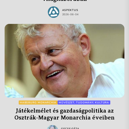
ASPEKTUS
2026-06-04
HABSBURG MONARCHIA
MŰVÉSZET, TUDOMÁNY, KULTÚRA
Játékelmélet és gazdaságpolitika az
Osztrák-Magyar Monarchia éveiben
GECSE GÉZA