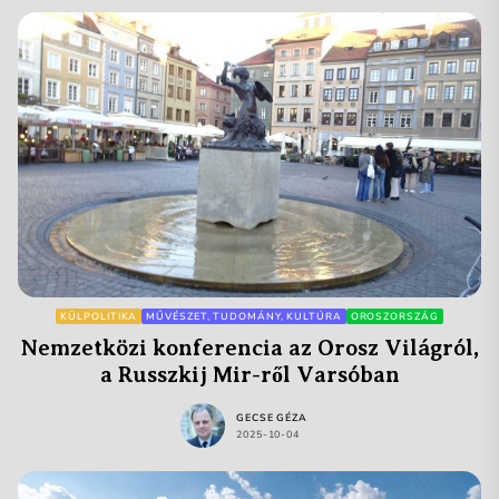
KÜLPOLITIKA
MŰVÉSZET, TUDOMÁNY, KULTÚRA
OROSZORSZÁG
Nemzetközi konferencia az Orosz Világról,
a Russzkij Mir-ről Varsóban
GECSE GÉZA
2025-10-04