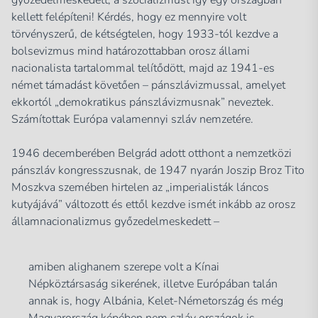
kellett felépíteni! Kérdés, hogy ez mennyire volt
törvényszerű, de kétségtelen, hogy 1933-tól kezdve a
bolsevizmus mind határozottabban orosz állami
nacionalista tartalommal telítődött, majd az 1941-es
német támadást követően – pánszlávizmussal, amelyet
ekkortól „demokratikus pánszlávizmusnak” neveztek.
Számítottak Európa valamennyi szláv nemzetére.
1946 decemberében Belgrád adott otthont a nemzetközi
pánszláv kongresszusnak, de 1947 nyarán Joszip Broz Tito
Moszkva szemében hirtelen az „imperialisták láncos
kutyájává” változott és ettől kezdve ismét inkább az orosz
államnacionalizmus győzedelmeskedett –
amiben alighanem szerepe volt a Kínai
Népköztársaság sikerének, illetve Európában talán
annak is, hogy Albánia, Kelet-Németország és még
Magyarország képében nem szláv országok is