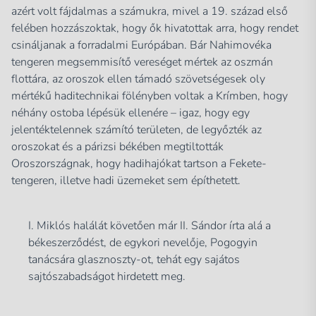
azért volt fájdalmas a számukra, mivel a 19. század első
felében hozzászoktak, hogy ők hivatottak arra, hogy rendet
csináljanak a forradalmi Európában. Bár Nahimovéka
tengeren megsemmisítő vereséget mértek az oszmán
flottára, az oroszok ellen támadó szövetségesek oly
mértékű haditechnikai fölényben voltak a Krímben, hogy
néhány ostoba lépésük ellenére – igaz, hogy egy
jelentéktelennek számító területen, de legyőzték az
oroszokat és a párizsi békében megtiltották
Oroszországnak, hogy hadihajókat tartson a Fekete-
tengeren, illetve hadi üzemeket sem építhetett.
I. Miklós halálát követően már II. Sándor írta alá a
békeszerződést, de egykori nevelője, Pogogyin
tanácsára glasznoszty-ot, tehát egy sajátos
sajtószabadságot hirdetett meg.