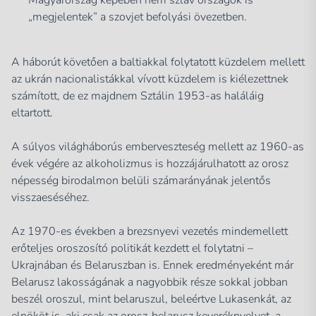
„megjelentek” a szovjet befolyási övezetben.
A háborút követően a baltiakkal folytatott küzdelem mellett
az ukrán nacionalistákkal vívott küzdelem is kiélezettnek
számított, de ez majdnem Sztálin 1953-as haláláig
eltartott.
A súlyos világháborús emberveszteség mellett az 1960-as
évek végére az alkoholizmus is hozzájárulhatott az orosz
népesség birodalmon belüli számarányának jelentős
visszaeséséhez.
Az 1970-es években a brezsnyevi vezetés mindemellett
erőteljes oroszosító politikát kezdett el folytatni –
Ukrajnában és Belaruszban is. Ennek eredményeként már
Belarusz lakosságának a nagyobbik része sokkal jobban
beszél oroszul, mint belaruszul, beleértve Lukasenkát, az
elnököt is, aki csak az orosz-belarusz keveréknyelvet, a