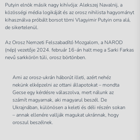
Putyin elnök másik nagy kihívója: Alekszej Navalnij, a
közösségi média logikáját és az orosz nihilista hagyományt
kihasználva próbált borsot törni Vlagyimir Putyin orra alá,
de sikertelenül.
Az Orosz Nemzeti Felszabadító Mozgalom, a NAROD
(nép) vezetője 2024. február 16-án halt meg a Sarki Farkas
nevű sarkkörön túli, orosz börtönben.
Ami az orosz-ukrán háborút illeti, azért nehéz
nekünk elképzelni az ottani állapotokat – mondta
Gecse egy kérdésre válaszolva, mert nálunk az
számít magyarnak, aki magyarul beszél. De
Ukrajnában, különösen a keleti és déli részén sokan
– annak ellenére vallják magukat ukránnak, hogy
oroszul beszélnek.