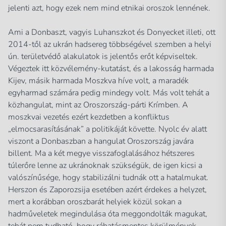
jelenti azt, hogy ezek nem mind etnikai oroszok lennének.
Ami a Donbaszt, vagyis Luhanszkot és Donyecket illeti, ott
2014-től az ukrán hadsereg többségével szemben a helyi
ún. területvédő alakulatok is jelentős erőt képviseltek.
Végeztek itt közvélemény-kutatást, és a lakosság harmada
Kijev, másik harmada Moszkva híve volt, a maradék
egyharmad számára pedig mindegy volt. Más volt tehát a
közhangulat, mint az Oroszország-párti Krímben. A
moszkvai vezetés ezért kezdetben a konfliktus
„elmocsarasításának” a politikáját követte. Nyolc év alatt
viszont a Donbaszban a hangulat Oroszország javára
billent. Ma a két megye visszafoglalásához hétszeres
túlerőre lenne az ukránoknak szükségük, de igen kicsi a
valószínűsége, hogy stabilizálni tudnák ott a hatalmukat.
Herszon és Zaporozsija esetében azért érdekes a helyzet,
mert a korábban oroszbarát helyiek közül sokan a
hadműveletek megindulása óta meggondolták magukat,
tehát nem tudható, hogy ráhatásmentes körülmények