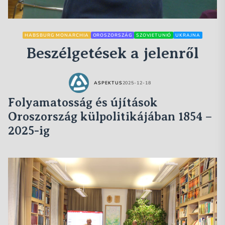
HABSBURG MONARCHIA
OROSZORSZÁG
SZOVJETUNIÓ
UKRAJNA
Beszélgetések a jelenről
ASPEKTUS
2025-12-18
Folyamatosság és újítások
Oroszország külpolitikájában 1854 –
2025-ig