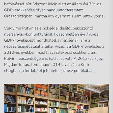
befolyással bírt. Viszont Jelcin alatt az állam évi 7%-os
GDP-csökkenése olyan hangulatot teremtett
Oroszországban, mintha egy gyarmati állam lettek volna.
Vlagyimir Putyin az elnöksége idejétől beköszöntő
nyersanyag-konjunktúrának köszönhetően évi 7%-os
GDP-növekedést mondhatott a magáénak, ami a
népszerűségét stabillá tette. Viszont a GDP-növekedés a
2010-es években másfél százalékosra csökkent, ami
Putyin népszerűségére is hatással volt. A 2013-as kijevi
Majdan-forradalom, majd 2014 tavaszán a Krím
elfoglalása fordulatot jelentett az orosz politikában.