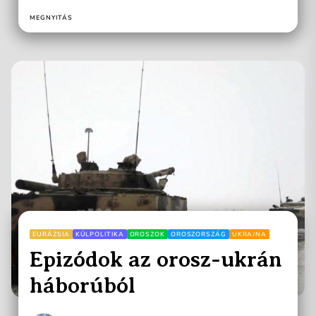
amelynek során szóba...
MEGNYITÁS
EURÁZSIA
KÜLPOLITIKA
OROSZOK
OROSZORSZÁG
UKRAJNA
Epizódok az orosz-ukrán
háborúból