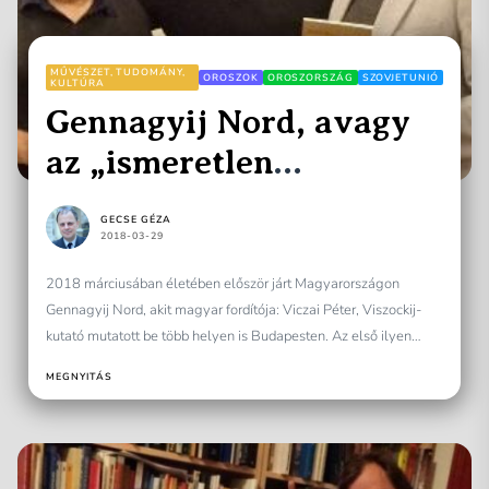
MŰVÉSZET, TUDOMÁNY,
OROSZOK
OROSZORSZÁG
SZOVJETUNIÓ
KULTÚRA
Gennagyij Nord, avagy
az „ismeretlen
Viszockij”
GECSE GÉZA
2018-03-29
2018 márciusában életében először járt Magyarországon
Gennagyij Nord, akit magyar fordítója: Viczai Péter, Viszockij-
kutató mutatott be több helyen is Budapesten. Az első ilyen
rendezvényen Gecse...
MEGNYITÁS