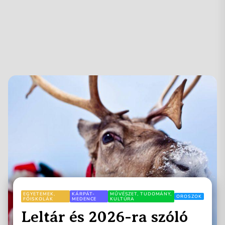
EGYETEMEK,
KÁRPÁT-
MŰVÉSZET, TUDOMÁNY,
OROSZOK
FŐISKOLÁK
MEDENCE
KULTÚRA
Leltár és 2026-ra szóló