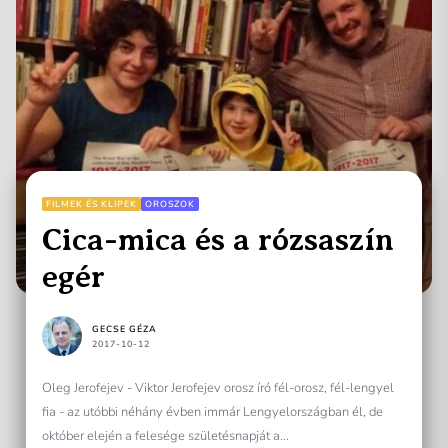
FILMEK ÉS KLIPEK
OROSZOK
Cica-mica és a rózsaszín
egér
GECSE GÉZA
2017-10-12
Oleg Jerofejev - Viktor Jerofejev orosz író fél-orosz, fél-lengyel
fia - az utóbbi néhány évben immár Lengyelországban él, de
október elején a felesége születésnapját a...