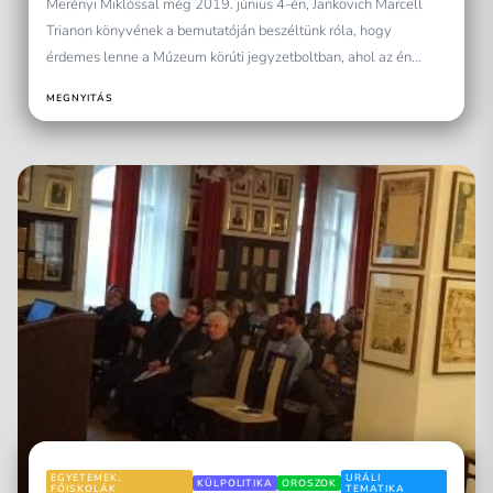
Merényi Miklóssal még 2019. június 4-én, Jankovich Marcell
Trianon könyvének a bemutatóján beszéltünk róla, hogy
érdemes lenne a Múzeum körúti jegyzetboltban, ahol az én
könyveim...
MEGNYITÁS
EGYETEMEK,
URÁLI
KÜLPOLITIKA
OROSZOK
FŐISKOLÁK
TEMATIKA