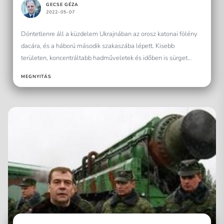
GECSE GÉZA
2022-05-07
Döntetlenre áll a küzdelem Ukrajnában az orosz katonai fölény
dacára, és a háború második szakaszába lépett. Kisebb
területen, koncentráltabb hadműveletek és időben is sürget
május...
MEGNYITÁS