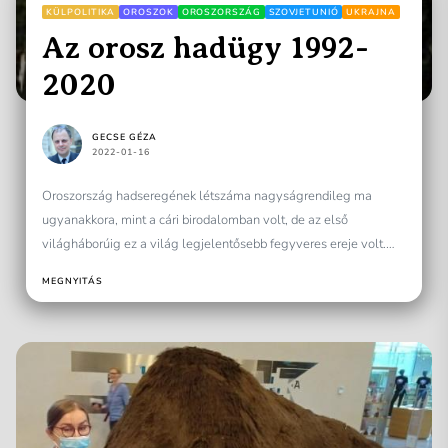
KÜLPOLITIKA
OROSZOK
OROSZORSZÁG
SZOVJETUNIÓ
UKRAJNA
Az orosz hadügy 1992-
2020
GECSE GÉZA
2022-01-16
Oroszország hadseregének létszáma nagyságrendileg ma
ugyanakkora, mint a cári birodalomban volt, de az első
világháborúig ez a világ legjelentősebb fegyveres ereje volt.
Ma csak a...
MEGNYITÁS