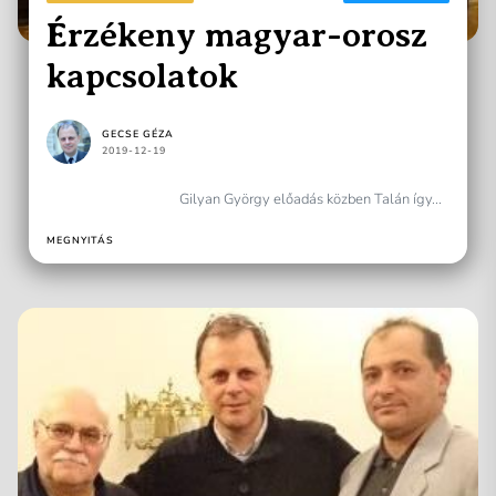
Érzékeny magyar-orosz
kapcsolatok
GECSE GÉZA
2019-12-19
Gilyan György előadás közben Talán így...
MEGNYITÁS