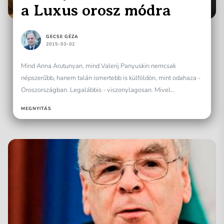
a Luxus orosz módra
GECSE GÉZA
2015-03-02
Mind Anna Arutunyan, mind Valerij Panyuskin nemcsak
népszerűbb, hanem talán ismertebb is külföldön, mint odahaza -
Oroszországban. Legalábbis - viszonylagosan. Mivel
mindkettőjüknek kötete jelent meg...
MEGNYITÁS