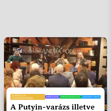
ASPEKTUS-
OROSZOK
OROSZORSZÁG
SZOVJETUNIÓ
KÖZREMŰKÖDŐK
A Putyin-varázs illetve