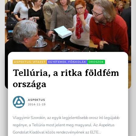
ASPEKTUS-VITAEST
EGYETEMEK, FŐISKOLÁK
OROSZOK
Tellúria, a ritka földfém
országa
ASPEKTUS
2014-11-19
Vlagyimir Szorokin, az egyik legjelentősebb orosz író legújabb
regénye, a Tellúria most jelent meg magyarul. Az Aspektus
Gondolat Kiadóval közös rendezvényének az ELTE