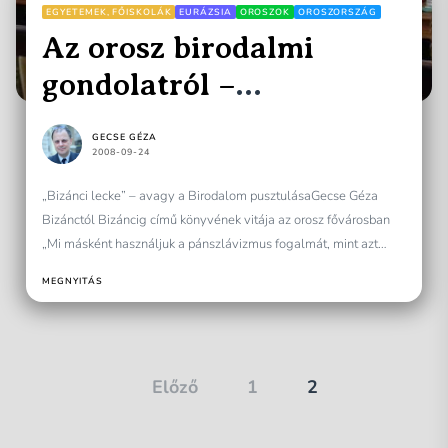
EGYETEMEK, FŐISKOLÁK
EURÁZSIA
OROSZOK
OROSZORSZÁG
Az orosz birodalmi
gondolatról –
Oroszországban
GECSE GÉZA
2008-09-24
„Bizánci lecke” – avagy a Birodalom pusztulásaGecse Géza
Bizánctól Bizáncig című könyvének vitája az orosz fővárosban
„Mi másként használjuk a pánszlávizmus fogalmát, mint azt
Gecse...
MEGNYITÁS
Bejegyzések
Előző
1
2
lapozása