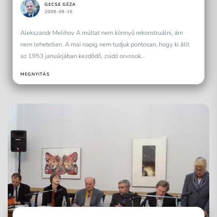
GECSE GÉZA
viszonyáról
2009-09-15
Alekszandr Melihov A múltat nem könnyű rekonstruálni, ám
nem lehetetlen. A mai napig nem tudjuk pontosan, hogy ki állt
az 1953 januárjában kezdődő, zsidó orvosok...
MEGNYITÁS