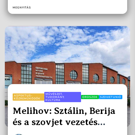
Bölcsészettudományi Karának...
MEGNYITÁS
MŰVÉSZET,
ASPEKTUS-
TUDOMÁNY,
OROSZOK
SZOVJETUNIÓ
KÖZREMŰKÖDŐK
KULTÚRA
Melihov: Sztálin, Berija
és a szovjet vezetés
zsidókhoz való