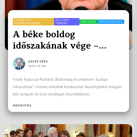
ASPEKTUS-
ATLANTI
OROSZOK
OROSZORSZÁG
KÖZREMŰKÖDŐK
TÉRSÉG
A béke boldog
időszakának vége –
Schöpflin György 75
GECSE GÉZA
éves
2014-12-06
Fotók: Kalocsai Richárd „Biztonság és védelem: Európa
választásai” címmel tartottak kerekasztal-beszélgetést magyar,
brit, lengyel és észt vendégek részvételével
a Hadtörténeti Múzeumban. Schöpflin György 75.
MEGNYITÁS
születésnapját konferencia szervezésével ünnepelte....