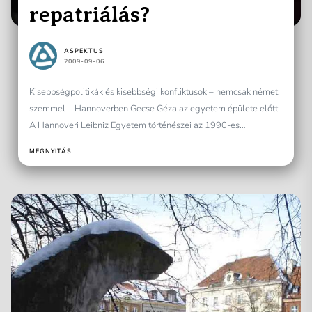
repatriálás?
ASPEKTUS
2009-09-06
Kisebbségpolitikák és kisebbségi konfliktusok – nemcsak német
szemmel – Hannoverben Gecse Géza az egyetem épülete előtt
A Hannoveri Leibniz Egyetem történészei az 1990-es
évtizedben a délszláv...
MEGNYITÁS