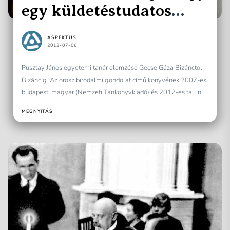
egy küldetéstudatos
ország
ASPEKTUS
2013-07-06
Pusztay János egyetemi tanár elemzése Gecse Géza Bizánctól
Bizáncig. Az orosz birodalmi gondolat című könyvének 2007-es
budapesti magyar (Nemzeti Tankönyvkiadó) és 2012-es tallinni
észt (Ajakirjade...
MEGNYITÁS