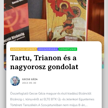
ASPEKTUS-VITAEST
OROSZORSZÁG
SZOVJETUNIÓ
Tartu, Trianon és a
nagyorosz gondolat
GECSE GÉZA
2013-05-30
Összefoglaló Gecse Géza magyar és észt kiadású Bizánctól
Bizáncig c. könyvéről az ELTE BTK Új- és Jelenkori Egyetemes
Történeti Tanszékén.A Szovjetunióban nem május 8-án,