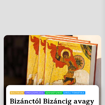
BALTIKUM
OROSZORSZÁG
SZOVJETUNIÓ
URÁLI TEMATIKA
Bizánctól Bizáncig avagy