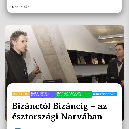
hanem...
MEGNYITÁS
EGYETEMEK,
HANGANYAGOK,
BALTIKUM
OROSZORSZÁG
FŐISKOLÁK
RÁDIÓRIPORTOK
Bizánctól Bizáncig – az
észtországi Narvában