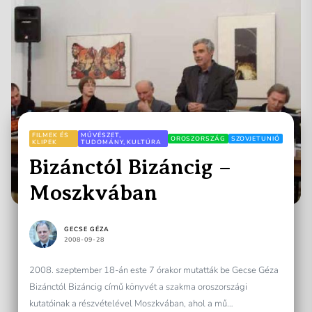
FILMEK ÉS
MŰVÉSZET,
OROSZORSZÁG
SZOVJETUNIÓ
KLIPEK
TUDOMÁNY, KULTÚRA
Bizánctól Bizáncig –
Moszkvában
GECSE GÉZA
2008-09-28
2008. szeptember 18-án este 7 órakor mutatták be Gecse Géza
Bizánctól Bizáncig című könyvét a szakma oroszországi
kutatóinak a részvételével Moszkvában, ahol a mű