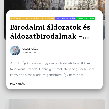
MŰVÉSZET, TUDOMÁNY, KULTÚRA
OROSZORSZÁG
SZOVJETUNIÓ
Birodalmi áldozatok és
áldozatbirodalmak –
konferencia Varsóban
GECSE GÉZA
2009-02-26
Az ELTE Új- és Jelenkori Egyetemes Történeti Tanszékének
tanáraként Bizánctól Bizáncig címmel jelent meg Gecse Géza
könyve az orosz birodalmi gondolatról, így nem lehet
csodálkozni azon,...
MEGNYITÁS