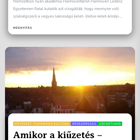
Nemzetközi nyári akadémia HannoverbenA Hannoveri Leibniz
Egyetemen fiatal kutatók azt vizsgálták, hogy mennyire volt
szükségszerű a vegyes lakosságú kelet- illetve kelet-közép-
európai térségben mindaz, ami annyi...
MEGNYITÁS
MŰVÉSZET, TUDOMÁNY, KULTÚRA
OROSZORSZÁG
SZOVJETUNIÓ
Amikor a kiűzetés –