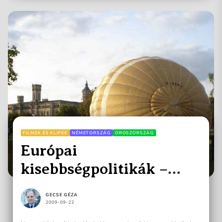
FILMEK ÉS KLIPEK
NÉMETORSZÁG
OROSZORSZÁG
Európai
kisebbségpolitikák –
húsz év megváltozott
GECSE GÉZA
perspektívájából
2009-09-22