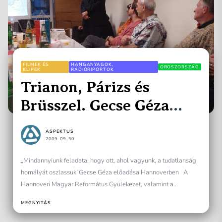
FILMEK ÉS
HANGANYAGOK,
OROSZORSZÁG
KLIPEK
RÁDIÓRIPORTOK
Trianon, Párizs és
Brüsszel. Gecse Géza
Hannoverben
ASPEKTUS
2009-09-30
„Mindannyiunk feladata, hogy ott, ahol vagyunk, a tudatlanság
homályát oszlassuk”Gecse Géza előadása Hannoverben A
Hannoveri Magyar Református Gyülekezet, valamint a
Hannoveri Magyar Egyesület nagyon kivételezett...
MEGNYITÁS