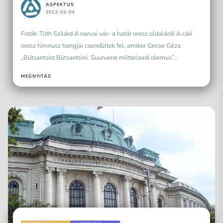
ASPEKTUS
2013-02-04
Fotók: Tóth Szilárd A narvai vár- a határ orosz oldaláról A cári
orosz himnusz hangjai csendültek fel, amikor Gecse Géza
„Bütsantsist Bütsantsini. Suurvene mõttelaadi olemus”...
MEGNYITÁS