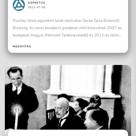
ASPEKTUS
2013-07-06
Pusztay János egyetemi tanár elemzése Gecse Géza Bizánctól
Bizáncig. Az orosz birodalmi gondolat című könyvének 2007-es
budapesti magyar (Nemzeti Tankönyvkiadó) és 2012-es tallinni
észt (Ajakirjade...
MEGNYITÁS