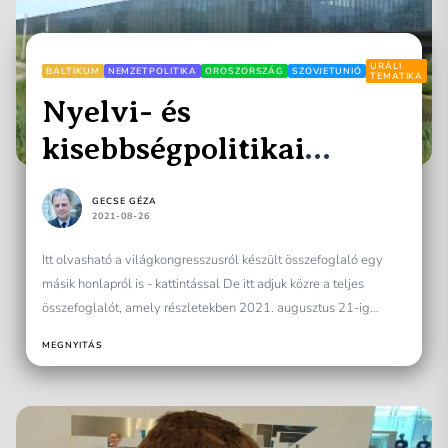
URÁLI
BALTIKUM
NEMZETPOLITIKA
OROSZORSZÁG
SZOVJETUNIÓ
TEMATIKA
Nyelvi- és
kisebbségpolitikai
tanulságok Tartuból
GECSE GÉZA
2021-08-26
Itt olvasható a világkongresszusról készült összefoglaló egy
másik honlapról is - kattintással De itt adjuk közre a teljes
összefoglalót, amely részletekben 2021. augusztus 21-ig
megjelent...
MEGNYITÁS