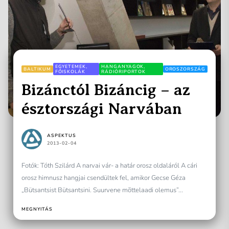
EGYETEMEK,
HANGANYAGOK,
BALTIKUM
OROSZORSZÁG
FŐISKOLÁK
RÁDIÓRIPORTOK
Bizánctól Bizáncig – az
észtországi Narvában
ASPEKTUS
2013-02-04
Fotók: Tóth Szilárd A narvai vár- a határ orosz oldaláról A cári
orosz himnusz hangjai csendültek fel, amikor Gecse Géza
„Bütsantsist Bütsantsini. Suurvene mõttelaadi olemus”...
MEGNYITÁS