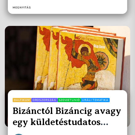
Nemzeti Múzeumban tartották,...
MEGNYITÁS
BALTIKUM
OROSZORSZÁG
SZOVJETUNIÓ
URÁLI TEMATIKA
Bizánctól Bizáncig avagy
egy küldetéstudatos
ország