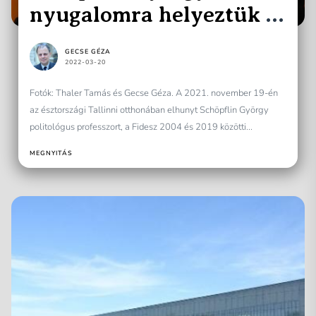
nyugalomra helyeztük a
Kerepesi temetőben
GECSE GÉZA
2022-03-20
Fotók: Thaler Tamás és Gecse Géza. A 2021. november 19-én
az észtországi Tallinni otthonában elhunyt Schöpflin György
politológus professzort, a Fidesz 2004 és 2019 közötti...
MEGNYITÁS