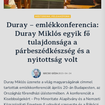
MESTEREINK, PÉLDAKÉPEINK
Duray – emlékkonferencia:
Duray Miklós egyik fő
tulajdonsága a
párbeszédkészség és a
nyitottság volt
GECSE GÉZA
2023-04-24
Duray Miklós üzenete a világ magyarságának címmel
tartottak emlékkonferenciát április 20-án Budapesten, az
Országház főrendházi üléstermében. A konferenciát a
Kisebbségekért – Pro Minoritate Alapítvány és a Nemzeti
Közszolgálati Egyetem (Ludovika) szervezte és a Rákóczi