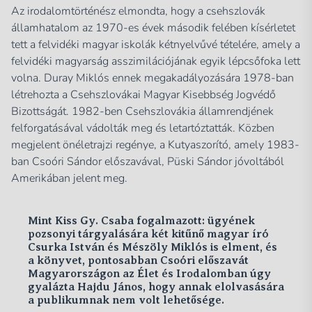
Az irodalomtörténész elmondta, hogy a csehszlovák
államhatalom az 1970-es évek második felében kísérletet
tett a felvidéki magyar iskolák kétnyelvűvé tételére, amely a
felvidéki magyarság asszimilációjának egyik lépcsőfoka lett
volna. Duray Miklós ennek megakadályozására 1978-ban
létrehozta a Csehszlovákai Magyar Kisebbség Jogvédő
Bizottságát. 1982-ben Csehszlovákia államrendjének
felforgatásával vádolták meg és letartóztatták. Közben
megjelent önéletrajzi regénye, a Kutyaszorító, amely 1983-
ban Csoóri Sándor előszavával, Püski Sándor jóvoltából
Amerikában jelent meg.
Mint Kiss Gy. Csaba fogalmazott: ügyének
pozsonyi tárgyalására két kitűnő magyar író
Csurka István és Mészöly Miklós is elment, és
a könyvet, pontosabban Csoóri előszavát
Magyarországon az Élet és Irodalomban úgy
gyalázta Hajdu János, hogy annak elolvasására
a publikumnak nem volt lehetősége.