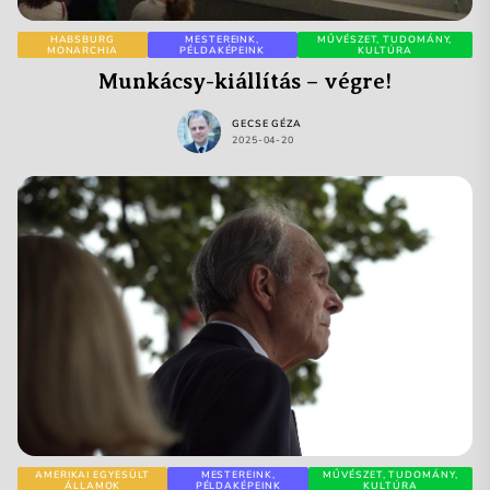
HABSBURG
MESTEREINK,
MŰVÉSZET, TUDOMÁNY,
MONARCHIA
PÉLDAKÉPEINK
KULTÚRA
Munkácsy-kiállítás – végre!
GECSE GÉZA
2025-04-20
AMERIKAI EGYESÜLT
MESTEREINK,
MŰVÉSZET, TUDOMÁNY,
ÁLLAMOK
PÉLDAKÉPEINK
KULTÚRA