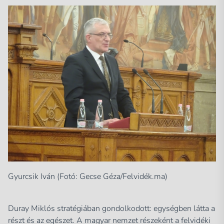
Gyurcsik Iván (Fotó: Gecse Géza/Felvidék.ma)
Duray Miklós stratégiában gondolkodott: egységben látta a
részt és az egészet. A magyar nemzet részeként a felvidéki