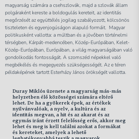
magyarság számára a csehszlovák, majd a szlovák állam
polgáraként kereste a boldogulás kereteit, az identitás
megőrzését az együttélés jogilag szabályozott, kölcsönös
tiszteleten és egyenjogúságon alapuló formáit. Magyar
politikusként vallotta: a múltban és a jövőben történelmi
térségben, Kárpát-medencében, Közép-Európában, Kelet-
Közép-Európában, Európában, a világ magyarságában való
gondolkodás fontosságát. A szomszéd népekkel való
megbékélés és megegyezés szükségességét. Az e téren
példaképének tartott Esterházy János örökségét vallotta.
Duray Miklós üzenete a magyarság más-más
helyzetben élő közösségei számára eltérő
lehet. De ha a gyökerek épek, az értékek
nyilvánvalóak, a nyelv, a kultúra és az
identitás megvan, a hit és az akarat és az
egymás iránt érzett felelősség erős, akkor meg
lehet és meg is kell találni azokat a formákat
és kereteket, amelyek a lehető
leghatékonyabbá teszik a magyarok