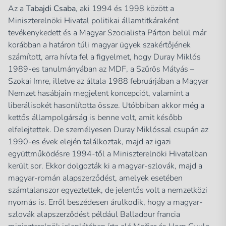
Az a
Tabajdi Csaba
, aki 1994 és 1998 között a
Miniszterelnöki Hivatal politikai államtitkáraként
tevékenykedett és a Magyar Szocialista Párton belül már
korábban a határon túli magyar ügyek szakértőjének
számított, arra hívta fel a figyelmet, hogy Duray Miklós
1989-es tanulmányában az MDF, a Szűrös Mátyás –
Szokai Imre, illetve az általa 1988 februárjában a Magyar
Nemzet hasábjain megjelent koncepciót, valamint a
liberálisokét hasonlította össze. Utóbbiban akkor még a
kettős állampolgárság is benne volt, amit később
elfelejtettek. De személyesen Duray Miklóssal csupán az
1990-es évek elején találkoztak, majd az igazi
együttműködésre 1994-től a Miniszterelnöki Hivatalban
került sor. Ekkor dolgozták ki a magyar-szlovák, majd a
magyar-román alapszerződést, amelyek esetében
számtalanszor egyeztettek, de jelentős volt a nemzetközi
nyomás is. Erről beszédesen árulkodik, hogy a magyar-
szlovák alapszerződést például Balladour francia