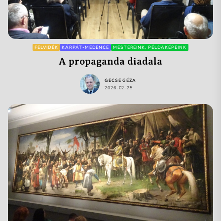
FELVIDÉK
KÁRPÁT-MEDENCE
MESTEREINK, PÉLDAKÉPEINK
A propaganda diadala
GECSE GÉZA
2026-02-25