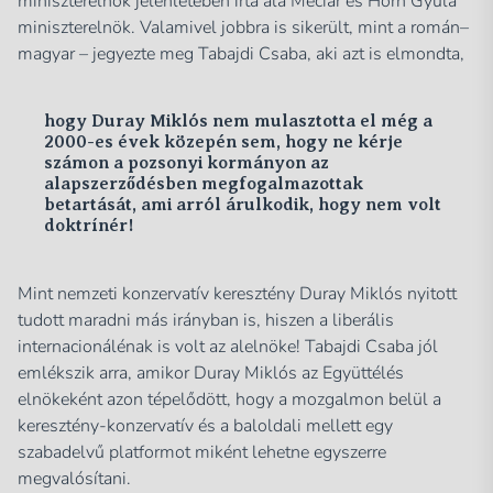
miniszterelnök jelenlétében írta alá Mečiar és Horn Gyula
miniszterelnök. Valamivel jobbra is sikerült, mint a román–
magyar – jegyezte meg Tabajdi Csaba, aki azt is elmondta,
hogy Duray Miklós nem mulasztotta el még a
2000-es évek közepén sem, hogy ne kérje
számon a pozsonyi kormányon az
alapszerződésben megfogalmazottak
betartását, ami arról árulkodik, hogy nem volt
doktrínér!
Mint nemzeti konzervatív keresztény Duray Miklós nyitott
tudott maradni más irányban is, hiszen a liberális
internacionálénak is volt az alelnöke! Tabajdi Csaba jól
emlékszik arra, amikor Duray Miklós az Együttélés
elnökeként azon tépelődött, hogy a mozgalmon belül a
keresztény-konzervatív és a baloldali mellett egy
szabadelvű platformot miként lehetne egyszerre
megvalósítani.