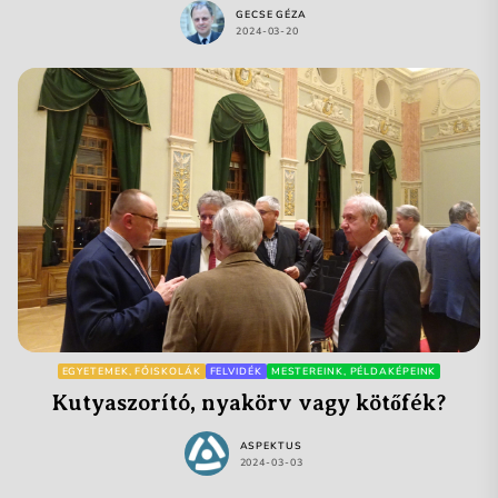
GECSE GÉZA
2024-03-20
EGYETEMEK, FŐISKOLÁK
FELVIDÉK
MESTEREINK, PÉLDAKÉPEINK
Kutyaszorító, nyakörv vagy kötőfék?
ASPEKTUS
2024-03-03