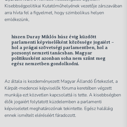
Kisebbségpolitikai Kutatóműhelyének vezetője zárszavában
arra hívta fel a figyelmet, hogy szimbolikus helyen
emlékezünk,
hiszen Duray Miklós húsz évig küzdött
parlamenti képviselőként közössége jogaiért –
hol a prágai szövetségi parlamentben, hol a
pozsonyi nemzeti tanácsban. Magyar
politikusként azonban soha nem szűnt meg
egész nemzetben gondolkodni.
Az általa is kezdeményezett Magyar Állandó Értekezlet, a
Kárpát-medencei képviselők fóruma keretében végzett
munkája ezt közvetlen kapcsolattá is tette. A kisebbségben
élők jogaiért folytatott küzdelemben a parlamenti
képviseletet meghatározónak tekintette. Egész haláláig
ennek ismételt eléréséért fáradozott.