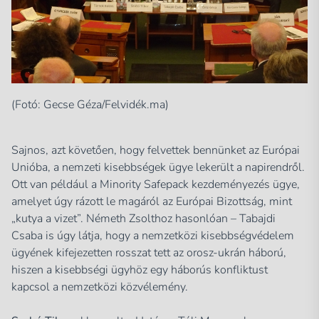
(Fotó: Gecse Géza/Felvidék.ma)
Sajnos, azt követően, hogy felvettek bennünket az Európai
Unióba, a nemzeti kisebbségek ügye lekerült a napirendről.
Ott van például a Minority Safepack kezdeményezés ügye,
amelyet úgy rázott le magáról az Európai Bizottság, mint
„kutya a vizet”. Németh Zsolthoz hasonlóan – Tabajdi
Csaba is úgy látja, hogy a nemzetközi kisebbségvédelem
ügyének kifejezetten rosszat tett az orosz-ukrán háború,
hiszen a kisebbségi ügyhöz egy háborús konfliktust
kapcsol a nemzetközi közvélemény.