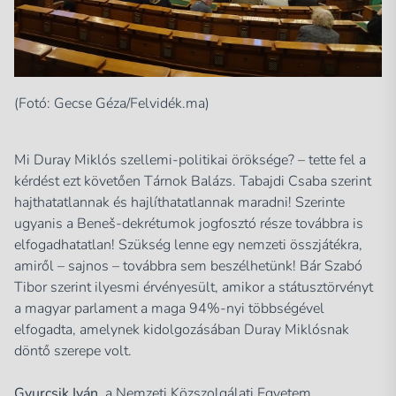
(Fotó: Gecse Géza/Felvidék.ma)
Mi Duray Miklós szellemi-politikai öröksége? – tette fel a
kérdést ezt követően Tárnok Balázs. Tabajdi Csaba szerint
hajthatatlannak és hajlíthatatlannak maradni! Szerinte
ugyanis a Beneš-dekrétumok jogfosztó része továbbra is
elfogadhatatlan! Szükség lenne egy nemzeti összjátékra,
amiről – sajnos – továbbra sem beszélhetünk! Bár Szabó
Tibor szerint ilyesmi érvényesült, amikor a státusztörvényt
a magyar parlament a maga 94%-nyi többségével
elfogadta, amelynek kidolgozásában Duray Miklósnak
döntő szerepe volt.
Gyurcsik Iván
, a Nemzeti Közszolgálati Egyetem