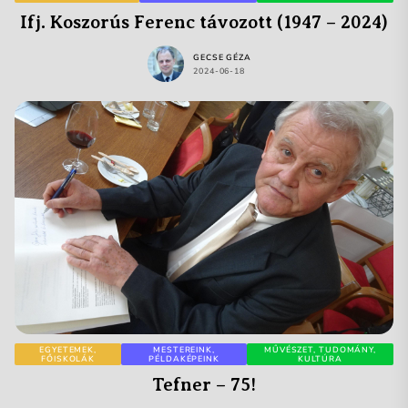
Ifj. Koszorús Ferenc távozott (1947 – 2024)
GECSE GÉZA
2024-06-18
EGYETEMEK,
MESTEREINK,
MŰVÉSZET, TUDOMÁNY,
FŐISKOLÁK
PÉLDAKÉPEINK
KULTÚRA
Tefner – 75!