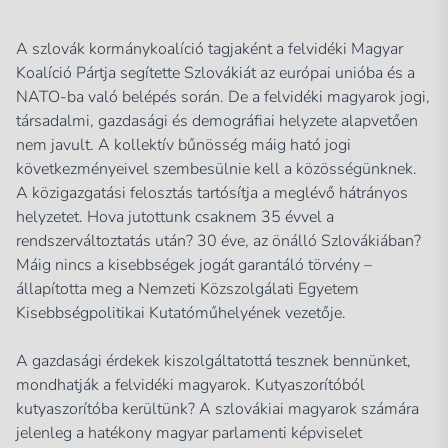
A szlovák kormánykoalíció tagjaként a felvidéki Magyar
Koalíció Pártja segítette Szlovákiát az európai unióba és a
NATO-ba való belépés során. De a felvidéki magyarok jogi,
társadalmi, gazdasági és demográfiai helyzete alapvetően
nem javult. A kollektív bűnösség máig ható jogi
következményeivel szembesülnie kell a közösségünknek.
A közigazgatási felosztás tartósítja a meglévő hátrányos
helyzetet. Hova jutottunk csaknem 35 évvel a
rendszerváltoztatás után? 30 éve, az önálló Szlovákiában?
Máig nincs a kisebbségek jogát garantáló törvény –
állapította meg a Nemzeti Közszolgálati Egyetem
Kisebbségpolitikai Kutatóműhelyének vezetője.
A gazdasági érdekek kiszolgáltatottá tesznek bennünket,
mondhatják a felvidéki magyarok. Kutyaszorítóból
kutyaszorítóba kerültünk? A szlovákiai magyarok számára
jelenleg a hatékony magyar parlamenti képviselet