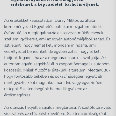
érdekeinek a képviseletét, bárhol is éljenek.
Az értékekkel kapcsolatban Duray Miklós az általa
kezdeményezett Együttélés politikai mozgalom ötödik
évfordulóján megfogalmazta a szervezet működésének
szellemi gyökereit, ami az egyén autonómiájából sarjad. Ez
azt jelenti, hogy nemet kell mondani mindarra, ami
veszélyeztet bennünket, de egyben azt is, hogy el kell
tudjunk fogadni, ha az a megmaradásunkat szolgálja. Az
autonóm egyéniségekből álló csoport önmaga is autonóm
közösség. Másik filozófiai értékünk a türelem. Megtanultuk,
hogy fontosabb békében és sokszínűségben együtt élni,
mint győztesként magunkra maradni, vagy egyszínűen
rettegni. Szellemiségünk harmadik gyökere az
értékmegőrzés.
Az utánzás helyett a sajátos megtartása. A szülőföldre való
visszatérés az elűzetést követően. Szellemi örökségként