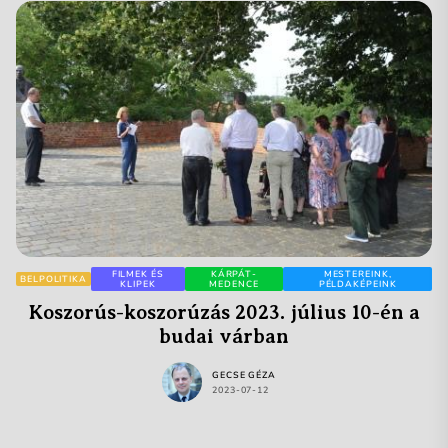
FILMEK ÉS
KÁRPÁT-
MESTEREINK,
BELPOLITIKA
KLIPEK
MEDENCE
PÉLDAKÉPEINK
Koszorús-koszorúzás 2023. július 10-én a
budai várban
GECSE GÉZA
2023-07-12