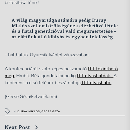
biztosítása tűnik!
A világ magyarsága számára pedig Duray
Miklós szellemi örökségének elérhetővé tétele
és a fiatal generációval való megismertetése –
az előttünk álló kihívás és egyben felelősség
– hallhattuk Gyurcsik Ivántól zárszavában.
A konferenciáról szóló képes beszámoló
ITT tekinthető
meg
,
Hrubík Béla gondolatai pedig
ITT olvashatóak.
A
konferencia első felének beszámolója
ITT olvasható.
(Gecse Géza/Felvidék.ma)
IN
DURAY MIKLÓS
,
GECSE GÉZA
Next Post