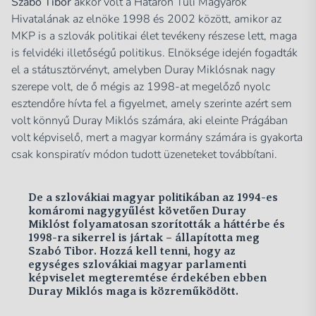
Szabó Tibor
akkor volt a Határon Túli Magyarok
Hivatalának az elnöke 1998 és 2002 között, amikor az
MKP is a szlovák politikai élet tevékeny részese lett, maga
is felvidéki illetőségű politikus. Elnöksége idején fogadták
el a státusztörvényt, amelyben Duray Miklósnak nagy
szerepe volt, de ő mégis az 1998-at megelőző nyolc
esztendőre hívta fel a figyelmet, amely szerinte azért sem
volt könnyű Duray Miklós számára, aki eleinte Prágában
volt képviselő, mert a magyar kormány számára is gyakorta
csak konspiratív módon tudott üzeneteket továbbítani.
De a szlovákiai magyar politikában az 1994-es
komáromi nagygyűlést követően Duray
Miklóst folyamatosan szorították a háttérbe és
1998-ra sikerrel is jártak – állapította meg
Szabó Tibor. Hozzá kell tenni, hogy az
egységes szlovákiai magyar parlamenti
képviselet megteremtése érdekében ebben
Duray Miklós maga is közreműködött.