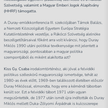
Szövetség, valamint a Magyar Emberi Jogok Alapítvány
(HHRF) támogatta.
A Duray-emlékkonferencia III. szekciójában Tárnok Balázs,
a Nemzeti Közszolgálati Egyetem Európa Stratégia
Kutatóintézetének vezetője, a Rákóczi Szövetség alelnöke
beszélgetőtársaival főként arra volt kíváncsi, hogy Duray
Miklós 1990 utáni politikai tevékenysége mit jelentett a
magyarországi, pontosabban a magyar politika
szempontjából és miként alakította azt?
Kiss Gy. Csaba
irodalomtörténész, aki jóval a felvidéki
politikus széleskörű magyarországi ismertsége, tehát az
1980-as évek előtt, 1969-ben találkozott életében először
Duray Miklóssal, elmondta, hogy erre a kéméndi táborban
került sor. Ezt a felvidéki tábort 1971 után ugyan
megszűntették, de 1977 után ismét újra indították és Duray
Miklós mellett Duka-Zólyomi Árpádnak is kulcsszerepe