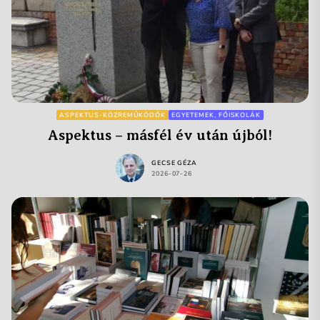
ASPEKTUS-KÖZREMŰKÖDŐK
EGYETEMEK, FŐISKOLÁK
Aspektus – másfél év után újból!
GECSE GÉZA
2026-07-26