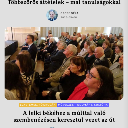
Többszörös áttételek – mai tanulságokkal
GECSE GÉZA
2026-05-06
EGYETEMEK, FŐISKOLÁK
MŰVÉSZET, TUDOMÁNY, KULTÚRA
A lelki békéhez a múlttal való
szembenézésen keresztül vezet az út