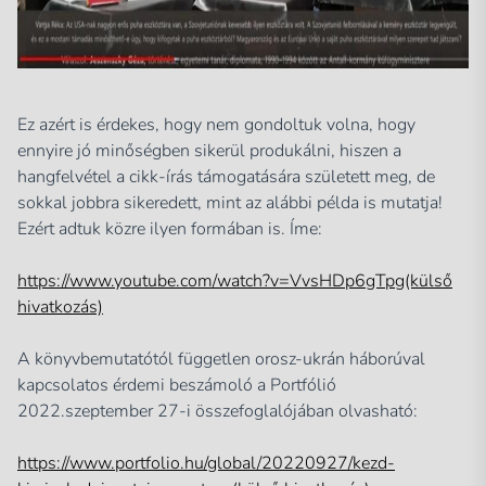
Ez azért is érdekes, hogy nem gondoltuk volna, hogy
ennyire jó minőségben sikerül produkálni, hiszen a
hangfelvétel a cikk-írás támogatására született meg, de
sokkal jobbra sikeredett, mint az alábbi példa is mutatja!
Ezért adtuk közre ilyen formában is. Íme:
https://www.youtube.com/watch?v=VvsHDp6gTpg(külső
hivatkozás)
A könyvbemutatótól független orosz-ukrán háborúval
kapcsolatos érdemi beszámoló a Portfólió
2022.szeptember 27-i összefoglalójában olvasható:
https://www.portfolio.hu/global/20220927/kezd-