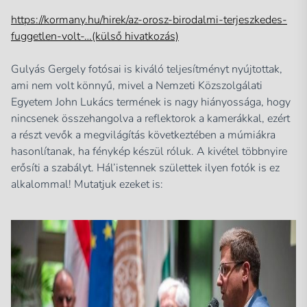
https://kormany.hu/hirek/az-orosz-birodalmi-terjeszkedes-
fuggetlen-volt-…(külső hivatkozás)
Gulyás Gergely fotósai is kiváló teljesítményt nyújtottak,
ami nem volt könnyű, mivel a Nemzeti Közszolgálati
Egyetem John Lukács termének is nagy hiányossága, hogy
nincsenek összehangolva a reflektorok a kamerákkal, ezért
a részt vevők a megvilágítás következtében a múmiákra
hasonlítanak, ha fénykép készül róluk. A kivétel többnyire
erősíti a szabályt. Hál’istennek születtek ilyen fotók is ez
alkalommal! Mutatjuk ezeket is: