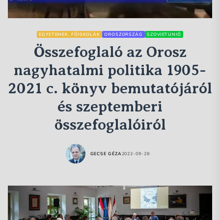
EGYETEMEK, FŐISKOLÁK
OROSZORSZÁG
SZOVJETUNIÓ
Összefoglaló az Orosz
nagyhatalmi politika 1905-
2021 c. könyv bemutatójáról
és szeptemberi
összefoglalóiról
GECSE GÉZA
2022-09-28