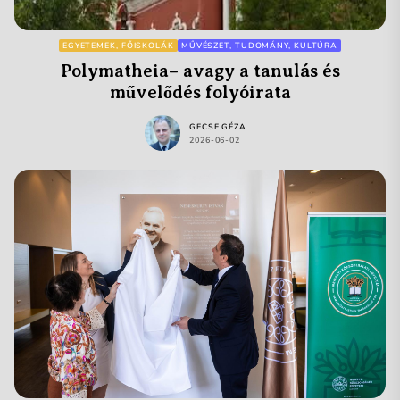
EGYETEMEK, FŐISKOLÁK
MŰVÉSZET, TUDOMÁNY, KULTÚRA
Polymatheia– avagy a tanulás és
művelődés folyóirata
GECSE GÉZA
2026-06-02