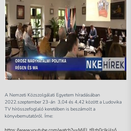
A Nemzeti Közszolgálati Egyetem híradásában
2022.szeptember 23-án 3,04 és 4,42 között a Ludovika
TV hírösszefoglaló keretében is beszámolt a
könyvbemutatóról. Íme:
https://www.youtube.com/watch?v=MiFJ_tBzh0c(külső