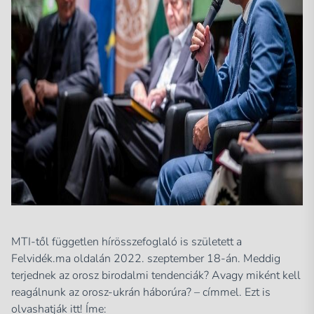
MTI-től független hírösszefoglaló is született a
Felvidék.ma oldalán 2022. szeptember 18-án. Meddig
terjednek az orosz birodalmi tendenciák? Avagy miként kell
reagálnunk az orosz-ukrán háborúra? – címmel. Ezt is
olvashatják itt! Íme: