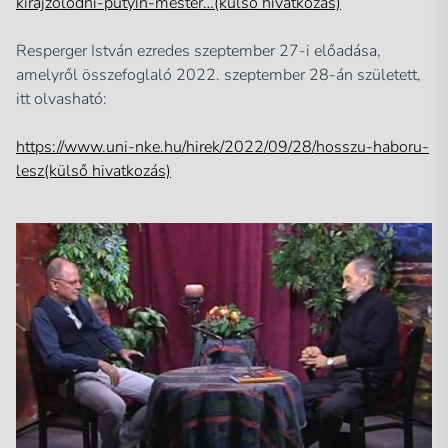
kirajzolodni-putyin-mester…(külső hivatkozás)
Resperger István ezredes szeptember 27-i előadása,
amelyről összefoglaló 2022. szeptember 28-án született,
itt olvasható:
https://www.uni-nke.hu/hirek/2022/09/28/hosszu-haboru-
lesz(külső hivatkozás)