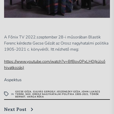
A Főnix TV 2022.szeptember 28-i műsorában Blastik
Ferenc kérdezte Gecse Gézát az Orosz nagyhatalmi politika
1905-2021 c. könyvéről. Itt nézhető meg:
https://www.youtube.com/watch?v=BfBov0PxLH0(külső
hivatkozás)
Aspektus
GECSE GÉZA
,
GULYÁS GERGELY
,
JESZENSZKY GÉZA
,
JOHN LUKÁCS
IN
TEREM
,
NKE
,
OROSZ NAGYHATALMI POLITIKA 1905-2021
,
TÖRÖK
BERNÁT
,
VARGA RÉKA
Next Post