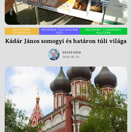
EGYETEMEK,
HATÁRON TÚLI MAGYAR
MŰVÉSZET, TUDOMÁNY,
FŐISKOLÁK
ÜGY
KULTÚRA
Kádár János somogyi és határon túli világa
GECSE GÉZA
2026-06-24