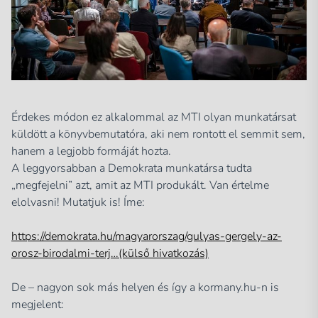
Érdekes módon ez alkalommal az MTI olyan munkatársat
küldött a könyvbemutatóra, aki nem rontott el semmit sem,
hanem a legjobb formáját hozta.
A leggyorsabban a Demokrata munkatársa tudta
„megfejelni” azt, amit az MTI produkált. Van értelme
elolvasni! Mutatjuk is! Íme:
https://demokrata.hu/magyarorszag/gulyas-gergely-az-
orosz-birodalmi-terj…(külső hivatkozás)
De – nagyon sok más helyen és így a kormany.hu-n is
megjelent: