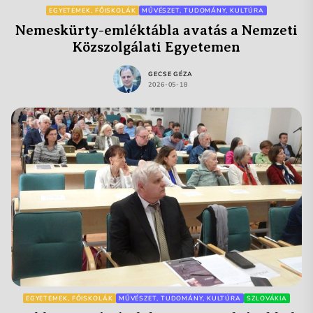
EGYETEMEK, FŐISKOLÁK
MŰVÉSZET, TUDOMÁNY, KULTÚRA
Nemeskürty-emléktábla avatás a Nemzeti
Közszolgálati Egyetemen
GECSE GÉZA
2026-05-18
EGYETEMEK, FŐISKOLÁK
MŰVÉSZET, TUDOMÁNY, KULTÚRA
SZLOVÁKIA