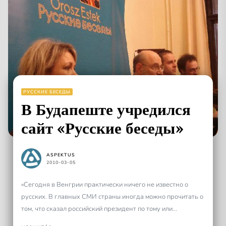
РУССКИЕ БЕСЕДЫ
В Будапеште учредился
сайт «Русские беседы»
ASPEKTUS
2010-03-05
«Сегодня в Венгрии практически ничего не известно о
русских. В главных СМИ страны иногда можно прочитать о
том, что сказал российский президент по тому или...