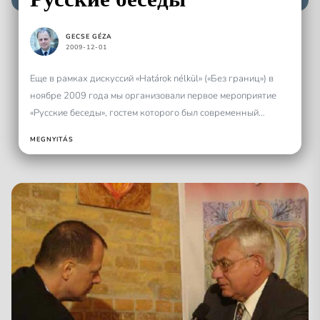
GECSE GÉZA
2009-12-01
Еще в рамках дискуссий «Határok nélkül» («Без границ») в
ноябре 2009 года мы организовали первое мероприятие
«Русские беседы», гостем которого был современный
русский писатель Виктор...
MEGNYITÁS