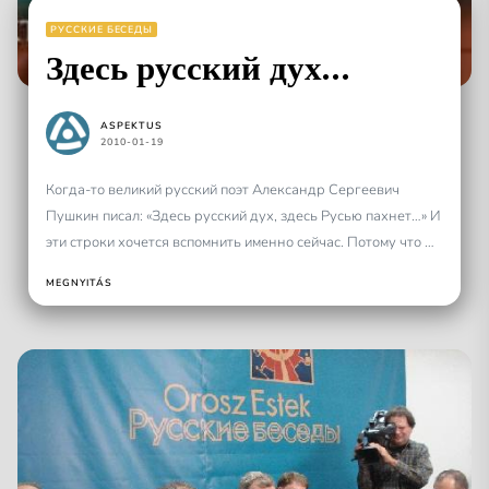
РУССКИЕ БЕСЕДЫ
Здесь русский дух…
ASPEKTUS
2010-01-19
Когда-то великий русский поэт Александр Сергеевич
Пушкин писал: «Здесь русский дух, здесь Русью пахнет…» И
эти строки хочется вспомнить именно сейчас. Потому что в
Будапеште...
MEGNYITÁS