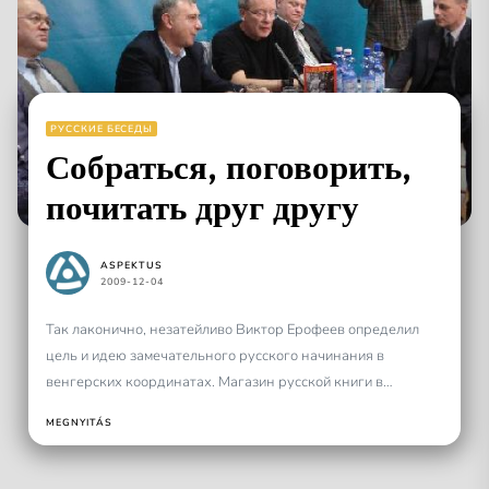
РУССКИЕ БЕСЕДЫ
Собраться, поговорить,
почитать друг другу
ASPEKTUS
2009-12-04
Так лаконично, незатейливо Виктор Ерофеев определил
цель и идею замечательного русского начинания в
венгерских координатах. Магазин русской книги в
Будапеште в интеллектуальной тусовке столицы -...
MEGNYITÁS