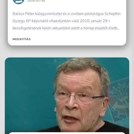
2010-01-30
Balázs Péter külügyminiszter és a civilben politológus Schöpflin
György EP-képviselő vitaestünkön való 2010. január 29-i
beszélgetésének külön aktualitást adott a hónap elejétől életbe
lépett szlovák nyelvtörvény.A vitát vezető Gecse...
MEGNYITÁS