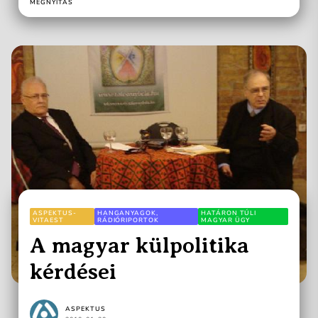
MEGNYITÁS
ASPEKTUS-
HANGANYAGOK,
HATÁRON TÚLI
VITAEST
RÁDIÓRIPORTOK
MAGYAR ÜGY
A magyar külpolitika
kérdései
ASPEKTUS