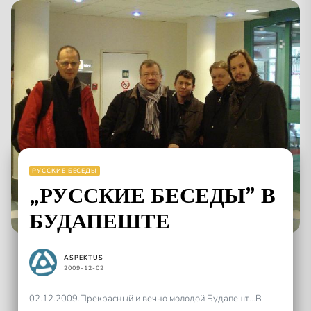
РУССКИЕ БЕСЕДЫ
„РУССКИЕ БЕСЕДЫ” В
БУДАПЕШТЕ
ASPEKTUS
2009-12-02
02.12.2009.Прекрасный и вечно молодой Будапешт…В