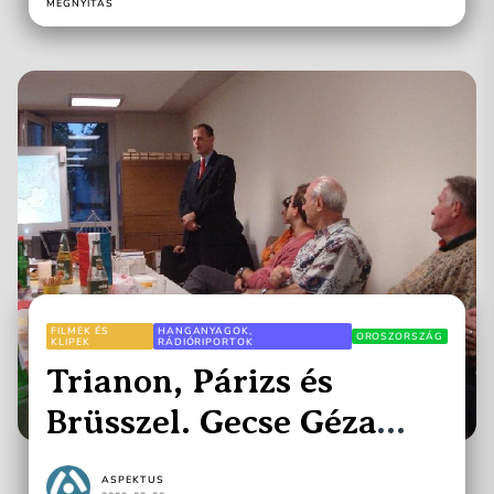
MEGNYITÁS
FILMEK ÉS
HANGANYAGOK,
OROSZORSZÁG
KLIPEK
RÁDIÓRIPORTOK
Trianon, Párizs és
Brüsszel. Gecse Géza
Hannoverben
ASPEKTUS