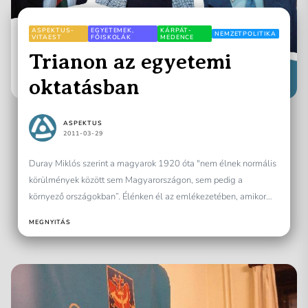
ASPEKTUS-
EGYETEMEK,
KÁRPÁT-
NEMZETPOLITIKA
VITAEST
FŐISKOLÁK
MEDENCE
Trianon az egyetemi
oktatásban
ASPEKTUS
2011-03-29
Duray Miklós szerint a magyarok 1920 óta "nem élnek normális
körülmények között sem Magyarországon, sem pedig a
környező országokban”. Élénken él az emlékezetében, amikor
Budapesten...
MEGNYITÁS