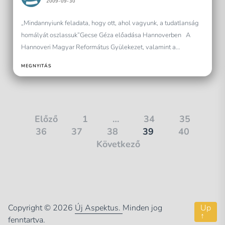
2009-09-30
„Mindannyiunk feladata, hogy ott, ahol vagyunk, a tudatlanság
homályát oszlassuk”Gecse Géza előadása Hannoverben A
Hannoveri Magyar Református Gyülekezet, valamint a
Hannoveri Magyar Egyesület nagyon kivételezett...
MEGNYITÁS
Bejegyzések
Előző
1
…
34
35
36
37
38
39
40
lapozása
Következő
Copyright © 2026
Új Aspektus.
Minden jog
Up
↑
fenntartva.