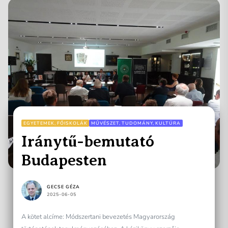
EGYETEMEK, FŐISKOLÁK
MŰVÉSZET, TUDOMÁNY, KULTÚRA
Iránytű-bemutató
Budapesten
GECSE GÉZA
2025-06-05
A kötet alcíme: Módszertani bevezetés Magyarország