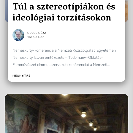
Túl a sztereotípiákon és
ideológiai torzításokon
GECSE GÉZA
2025-11-30
Nemeskürty-konferencia a Nemzeti Közszolgálati Egyetemen
Nemeskürty István emlékezete – Tudomány–Oktatás–
Filmművészet címmel szervezett konferenciát a Nemzeti
Közszolgálati Egyetem Nemeskürty István Tanárképző Karának
MEGNYITÁS
Történelem és Társadalom Tanszéke...