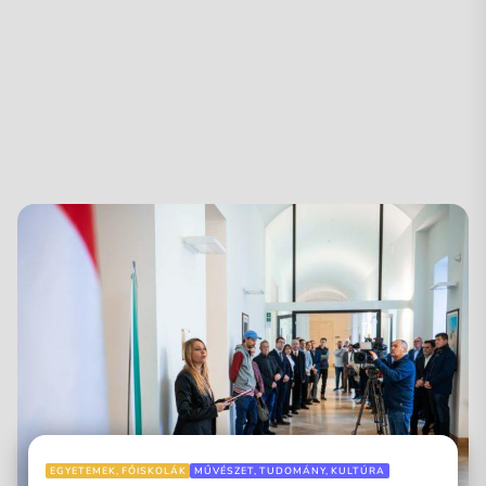
EGYETEMEK, FŐISKOLÁK
MŰVÉSZET, TUDOMÁNY, KULTÚRA