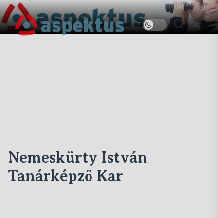
Skip
to
Új
the
Aspektus
content
Nemeskürty István
Tanárképző Kar