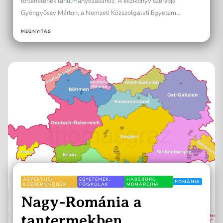
történetének tanulmányozásához. A kézikönyv szerzője
Gyöngyössy Márton, a Nemzeti Közszolgálati Egyetem
Nemeskürty István Tanárképző Karának oktatója, aki egy
MEGNYITÁS
hasonló,...
ASPEKTUS-
EGYETEMEK,
HABSBURG
ROMÁNIA
KÖZREMŰKÖDŐK
FŐISKOLÁK
MONARCHIA
Nagy-Románia a
tantermekben