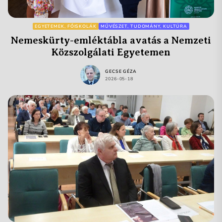
EGYETEMEK, FŐISKOLÁK
MŰVÉSZET, TUDOMÁNY, KULTÚRA
Nemeskürty-emléktábla avatás a Nemzeti
Közszolgálati Egyetemen
GECSE GÉZA
2026-05-18