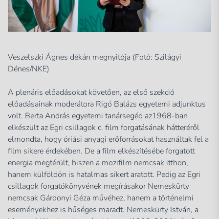
Veszelszki Ágnes dékán megnyitója (Fotó: Szilágyi
Dénes/NKE)
A plenáris előadásokat követően, az első szekció
előadásainak moderátora Rigó Balázs egyetemi adjunktus
volt. Berta András egyetemi tanársegéd az1968-ban
elkészült az Egri csillagok c. film forgatásának hátteréről
elmondta, hogy óriási anyagi erőforrásokat használtak fel a
film sikere érdekében. De a film elkészítésébe forgatott
energia megtérült, hiszen a mozifilm nemcsak itthon,
hanem külföldön is hatalmas sikert aratott. Pedig az Egri
csillagok forgatókönyvének megírásakor Nemeskürty
nemcsak Gárdonyi Géza művéhez, hanem a történelmi
eseményekhez is hűséges maradt. Nemeskürty István, a