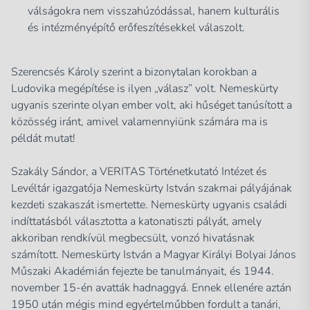
válságokra nem visszahúzódással, hanem kulturális
és intézményépítő erőfeszítésekkel válaszolt.
Szerencsés Károly szerint a bizonytalan korokban a
Ludovika megépítése is ilyen „válasz” volt. Nemeskürty
ugyanis szerinte olyan ember volt, aki hűséget tanúsított a
közösség iránt, amivel valamennyiünk számára ma is
példát mutat!
Szakály Sándor, a VERITAS Történetkutató Intézet és
Levéltár igazgatója Nemeskürty István szakmai pályájának
kezdeti szakaszát ismertette. Nemeskürty ugyanis családi
indíttatásból választotta a katonatiszti pályát, amely
akkoriban rendkívül megbecsült, vonzó hivatásnak
számított. Nemeskürty István a Magyar Királyi Bolyai János
Műszaki Akadémián fejezte be tanulmányait, és 1944.
november 15-én avatták hadnaggyá. Ennek ellenére aztán
1950 után mégis mind egyértelműbben fordult a tanári,