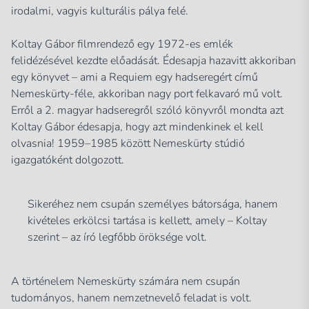
irodalmi, vagyis kulturális pálya felé.
Koltay Gábor filmrendező egy 1972-es emlék
felidézésével kezdte előadását. Édesapja hazavitt akkoriban
egy könyvet – ami a Requiem egy hadseregért című
Nemeskürty-féle, akkoriban nagy port felkavaró mű volt.
Erről a 2. magyar hadseregről szóló könyvről mondta azt
Koltay Gábor édesapja, hogy azt mindenkinek el kell
olvasnia! 1959–1985 között Nemeskürty stúdió
igazgatóként dolgozott.
Sikeréhez nem csupán személyes bátorsága, hanem
kivételes erkölcsi tartása is kellett, amely – Koltay
szerint – az író legfőbb öröksége volt.
A történelem Nemeskürty számára nem csupán
tudományos, hanem nemzetnevelő feladat is volt.