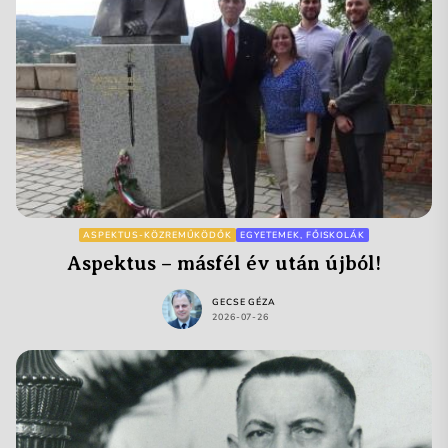
ASPEKTUS-KÖZREMŰKÖDŐK
EGYETEMEK, FŐISKOLÁK
Aspektus – másfél év után újból!
GECSE GÉZA
2026-07-26