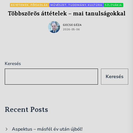
EGYETEMEK, FŐISKOLÁK
MŰVÉSZET, TUDOMÁNY, KULTÚRA
SZLOVÁKIA
Többszörös áttételek – mai tanulságokkal
GECSE GÉZA
2026-05-06
Keresés
Keresés
Recent Posts
Aspektus – másfél év után újból!