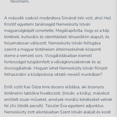
felismerni.
A második szekció moderátora Simándi Irén volt, ahol Heil
Kristóf egyetemi tanársegéd Nemeskürty István
magyarságképét ismertette. Megállapította, hogy ez a kép
történeti, kulturális és identitásbeli tényezőkön alapult, és
folyamatosan változott. Nemeskürty István felfogása
szerint a magyar történelem értelmezésének központi
eleme a nemzeti sors. Vizsgálódásaiban kiemelt
fontosságot tulajdonított a válságkorszakoknak és az
önvizsgálatnak. Hogyan lehet Nemeskürty István filmjeit
felhasználni a középiskolai oktató-nevelő munkában?
Erről szólt Kas Géza Imre docens elődása, aki bizonyos
történelmi tablókra hivatkozott, (István, a király), másrészt
említett olyan műveket, amelyek morális kérdéseket vetnek
fel (Az ötödik pecsét). Teiszler Éva egyetemi adjunktus
Nemeskürty írott alkotásaiban Szent István alakját és korát