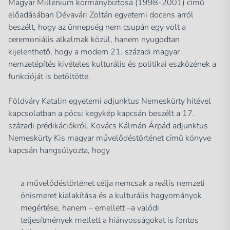
Magyar Millenium kormánybiztosa (1998-2001) című
előadásában Dévavári Zoltán egyetemi docens arról
beszélt, hogy az ünnepség nem csupán egy volt a
ceremoniális alkalmak közül, hanem nyugodtan
kijelenthető, hogy a modern 21. századi magyar
nemzetépítés kivételes kulturális és politikai eszközének a
funkcióját is betöltötte.
Földváry Katalin egyetemi adjunktus Nemeskürty hitével
kapcsolatban a pócsi kegykép kapcsán beszélt a 17.
századi prédikációkról. Kovács Kálmán Árpád adjunktus
Nemeskürty Kis magyar művelődéstörténet című könyve
kapcsán hangsúlyozta, hogy
a művelődéstörténet célja nemcsak a reális nemzeti
önismeret kialakítása és a kulturális hagyományok
megértése, hanem – emellett –a valódi
teljesítmények mellett a hiányosságokat is fontos