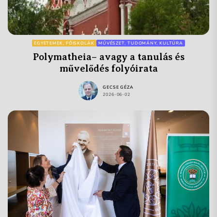
EGYETEMEK, FŐISKOLÁK
MŰVÉSZET, TUDOMÁNY, KULTÚRA
Polymatheia– avagy a tanulás és
művelődés folyóirata
GECSE GÉZA
2026-06-02