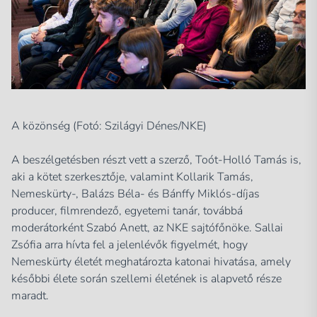
A közönség (Fotó: Szilágyi Dénes/NKE)
A beszélgetésben részt vett a szerző, Toót-Holló Tamás is,
aki a kötet szerkesztője, valamint Kollarik Tamás,
Nemeskürty-, Balázs Béla- és Bánffy Miklós-díjas
producer, filmrendező, egyetemi tanár, továbbá
moderátorként Szabó Anett, az NKE sajtófőnöke. Sallai
Zsófia arra hívta fel a jelenlévők figyelmét, hogy
Nemeskürty életét meghatározta katonai hivatása, amely
későbbi élete során szellemi életének is alapvető része
maradt.