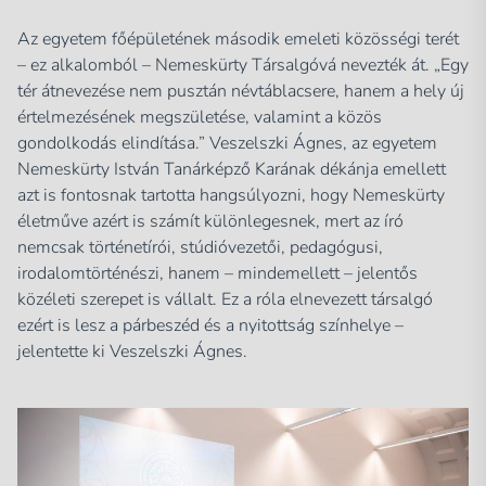
Az egyetem főépületének második emeleti közösségi terét
– ez alkalomból – Nemeskürty Társalgóvá nevezték át. „Egy
tér átnevezése nem pusztán névtáblacsere, hanem a hely új
értelmezésének megszületése, valamint a közös
gondolkodás elindítása.” Veszelszki Ágnes, az egyetem
Nemeskürty István Tanárképző Karának dékánja emellett
azt is fontosnak tartotta hangsúlyozni, hogy Nemeskürty
életműve azért is számít különlegesnek, mert az író
nemcsak történetírói, stúdióvezetői, pedagógusi,
irodalomtörténészi, hanem – mindemellett – jelentős
közéleti szerepet is vállalt. Ez a róla elnevezett társalgó
ezért is lesz a párbeszéd és a nyitottság színhelye –
jelentette ki Veszelszki Ágnes.