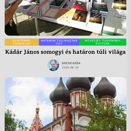
EGYETEMEK,
HATÁRON TÚLI MAGYAR
MŰVÉSZET, TUDOMÁNY,
FŐISKOLÁK
ÜGY
KULTÚRA
Kádár János somogyi és határon túli világa
GECSE GÉZA
2026-06-24