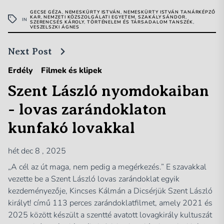
GECSE GÉZA
,
NEMESKÜRTY ISTVÁN
,
NEMESKÜRTY ISTVÁN TANÁRKÉPZŐ
KAR
,
NEMZETI KÖZSZOLGÁLATI EGYETEM
,
SZAKÁLY SÁNDOR
,
IN
SZERENCSÉS KÁROLY
,
TÖRTÉNELEM ÉS TÁRSADALOM TANSZÉK
,
VESZELSZKI ÁGNES
Next Post
Erdély
Filmek és klipek
Szent László nyomdokaiban
- lovas zarándoklaton
kunfakó lovakkal
hét dec 8 , 2025
„A cél az út maga, nem pedig a megérkezés.” E szavakkal
vezette be a Szent László lovas zarándoklat egyik
kezdeményezője, Kincses Kálmán a Dicsérjük Szent László
királyt! című 113 perces zarándoklatfilmet, amely 2021 és
2025 között készült a szentté avatott lovagkirály kultuszát