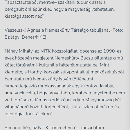
Tapasztalataiból merítve– szakítani tudunk azzal a
berögzült önképünkkel, hogy a magyarság „tehetetlen,
kiszolgáltatott nép”.
Veszelszki Ágnes a Nemeskürty Társalgó táblájánál (Fotó:
Szilágyi Dénes/NKE)
Nánay Mihály, az NITK közszolgálati docense az 1990-es
évek közepén megjelent Nemeskürty Búcsú pillantás című
kötet történelmi-kulturális hátterét mutatta be. Mint
kiemelte, a Horthy-korszak súlypontjait új megközelítésből
bemutató mű Nemeskürty István történelmi
ismeretterjesztő munkásságának egyik fontos darabja,
amelynek célja, hogy árnyaltabb, korábban figyelembe nem
vett forrásokra támaszkodó képet adjon Magyarország két
világháború közötti történetéről, „túl a sztereotípiákon és
ideológiai torzításokon”.
Simándi Irén, az NITK Történelem és Társadalom