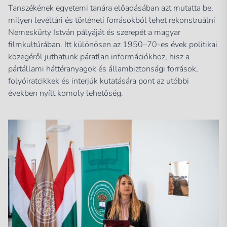
Tanszékének egyetemi tanára előadásában azt mutatta be,
milyen levéltári és történeti forrásokból lehet rekonstruálni
Nemeskürty István pályáját és szerepét a magyar
filmkultúrában. Itt különösen az 1950–70-es évek politikai
közegéről juthatunk páratlan információkhoz, hisz a
pártállami háttéranyagok és állambiztonsági források,
folyóiratcikkek és interjúk kutatására pont az utóbbi
években nyílt komoly lehetőség.