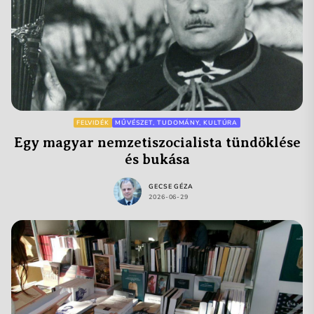
FELVIDÉK
MŰVÉSZET, TUDOMÁNY, KULTÚRA
Egy magyar nemzetiszocialista tündöklése
és bukása
GECSE GÉZA
2026-06-29