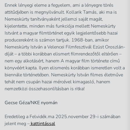
Ennek lényegi eleme a fegyelem, ami a lényegre törés
attitűdjében is megnyilvánult. Kollarik Tamás, aki ma is
Nemeskürty tanítványaként jellemzi saját magát,
kijelentette, minden más funkciója mellett Nemeskürty
Istvánt a magyar filmtörténet egyik legjelentősebb hazai
producereként is számon tartjuk. 1968-ban, amikor
Nemeskürty István a Velencei Filmfesztivál Ezüst Oroszlán-
díját – a többi korábban elismert filmrendezőtől eltérően –
nem egy alkotásért, hanem A magyar film története című
könyvéért kapta. Ilyen elismerés korábban ismeretlen volt a
biennále történetében. Nemeskürty István filmes életműve
tehát nem csupán hazai mércével kimagasló, hanem
nemzetközi összehasonlításban is ritka!
Gecse Géza/NKE nyomán
Eredetileg a Felvidék.ma 2025.november 29-i számában
jelent meg –
kattintással