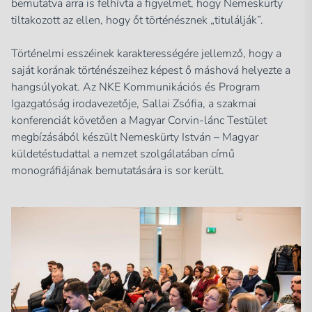
bemutatva arra is felhívta a figyelmet, hogy Nemeskürty
tiltakozott az ellen, hogy őt történésznek „titulálják”.
Történelmi esszéinek karakterességére jellemző, hogy a
saját korának történészeihez képest ő máshová helyezte a
hangsúlyokat. Az NKE Kommunikációs és Program
Igazgatóság irodavezetője, Sallai Zsófia, a szakmai
konferenciát követően a Magyar Corvin-lánc Testület
megbízásából készült Nemeskürty István – Magyar
küldetéstudattal a nemzet szolgálatában című
monográfiájának bemutatására is sor került.