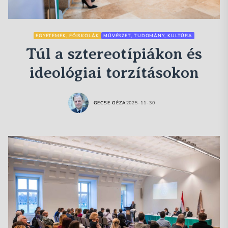
EGYETEMEK, FŐISKOLÁK
MŰVÉSZET, TUDOMÁNY, KULTÚRA
Túl a sztereotípiákon és
ideológiai torzításokon
GECSE GÉZA
2025-11-30