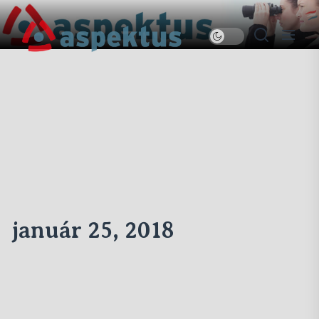
Skip
to
Új
the
Aspektus
content
január 25, 2018