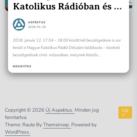
Katolikus Rádióban és a
Polgárok Házában
ASPEKTUS
2018-01-25
2018. január 12. 17.04 – 18.00 között két beszélgetésre is sor
került a Magyar Katolikus Rádió Délutáni találkozás – közéleti
beszélgetések című műsorában, melynek felelős...
MEGNYITÁS
Copyright © 2026
Új Aspektus.
Minden jog
Up
↑
fenntartva.
Theme: Raute By
Themeinwp.
Powered by
WordPress.