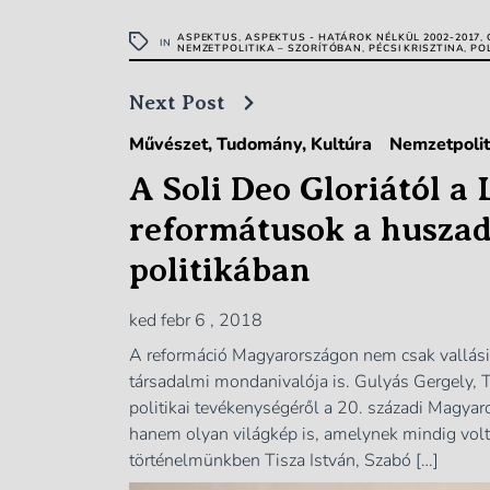
ASPEKTUS
,
ASPEKTUS - HATÁROK NÉLKÜL 2002-2017
,
IN
NEMZETPOLITIKA – SZORÍTÓBAN
,
PÉCSI KRISZTINA
,
PO
Next Post
Művészet, Tudomány, Kultúra
Nemzetpolit
A Soli Deo Gloriától a 
reformátusok a huszad
politikában
ked febr 6 , 2018
A reformáció Magyarországon nem csak vallási 
társadalmi mondanivalója is. Gulyás Gergely, 
politikai tevékenységéről a 20. századi Magyar
hanem olyan világkép is, amelynek mindig volt
történelmünkben Tisza István, Szabó […]