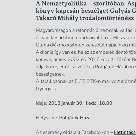
A
Nemzetpolitika – szorítóban. As
könyv kapcsán beszélget Gulyás Ge
Takaró Mihály irodalomtörténész é
Magyarországon a reformáció nemcsak vallási i
és van társadalmi mondanivalója is. Huszadik 
Gloria diákmozgalmon keresztül napjainkig még
Akkor is így van ez, ha ez az emberek döntő t
könyve, amely 2002 és 2017 közötti, főként Bud
adja közre, erről is szól és a Polgárok Házában
beszélgetnek.
A találkozónak az ELTE BTK-n már volt előzmé
György is.
Ideje:
2018.január 30., kedd, 18.00
Helyszíne:
Polgárok Háza
Az esemény oldala a Facebook-on –
kattintáss