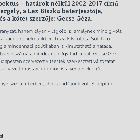
pektus – határok nélkül 2002-2017
című
rgely, a Lex Biszku beterjesztője,
s a kötet szerzője: Gecse Géza.
rányzat, hanem olyan világkép is, amelynek mindig volt
századi történelmünkben Tisza Istvántól a Soli Deo
 a mindennapi politikában is kimutatható a hatása.
öbbsége számára mindez nem így tudatosul. Gecse Géza
apesten szervezett vitaestek szerkesztett változatát
 szervezett mostani fórumon is a vendégek erről
nye szeptemberben, ahol vendégünk volt Schöpflin
al