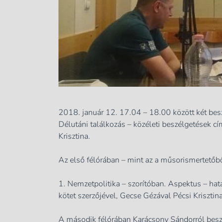
2018. január 12. 17.04 – 18.00 között két besz
Délutáni találkozás – közéleti beszélgetések
cí
Krisztina.
Az első félórában – mint az a műsorismertetőből
1. Nemzetpolitika – szorítóban. Aspektus – h
kötet szerzőjével, Gecse Gézával Pécsi Krisztina
A második félórában Karácsony Sándorról besz