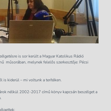
élgetésre is sor került a Magyar Katolikus Rádió
mű műsorában, melynek felelős szerkesztője: Pécsi
 is kiderül – mi voltunk a terítéken.
atárok nélkül 2002-2017 című könyv kapcsán beszélget a
.
élgettek: