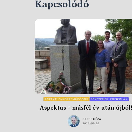
Kapcsolódó
ASPEKTUS-KÖZREMŰKÖDŐK
EGYETEMEK, FŐISKOLÁK
Aspektus – másfél év után újból
GECSE GÉZA
2026-07-26