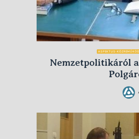
ASPEKTUS-KÖZREMŰKÖ
Nemzetpolitikáról a
Polgá