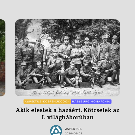
ASPEKTUS-KÖZREMŰKÖDŐK
HABSBURG MONARCHIA
!
Akik elestek a hazáért. Kötcseiek az
I. világháborúban
ASPEKTUS
2026-06-04