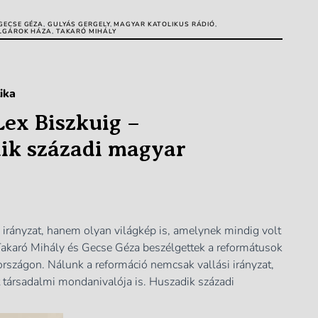
GECSE GÉZA
,
GULYÁS GERGELY
,
MAGYAR KATOLIKUS RÁDIÓ
,
LGÁROK HÁZA
,
TAKARÓ MIHÁLY
ika
Lex Biszkuig –
ik századi magyar
irányzat, hanem olyan világkép is, amelynek mindig volt
Takaró Mihály és Gecse Géza beszélgettek a reformátusok
országon. Nálunk a reformáció nemcsak vallási irányzat,
 társadalmi mondanivalója is. Huszadik századi