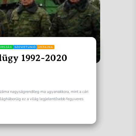
ORSZÁG
SZOVJETUNIÓ
UKRAJNA
dügy 1992-2020
záma nagyságrendileg ma ugyanakkora, mint a cári
ilágháborúig ez a világ legjelentősebb fegyveres