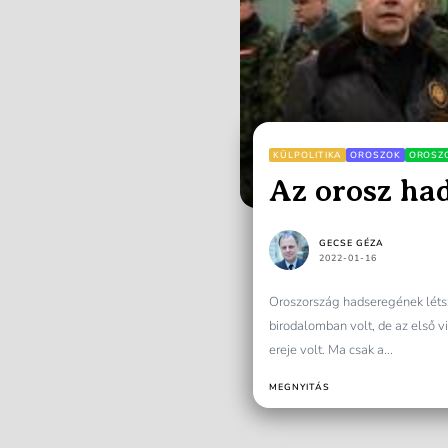
KÜLPOLITIKA
OROSZOK
OROSZ
Az orosz ha
GECSE GÉZA
2022-01-16
Oroszország hadseregének léts
birodalomban volt, de az első v
ereje volt. Ma csak a...
MEGNYITÁS