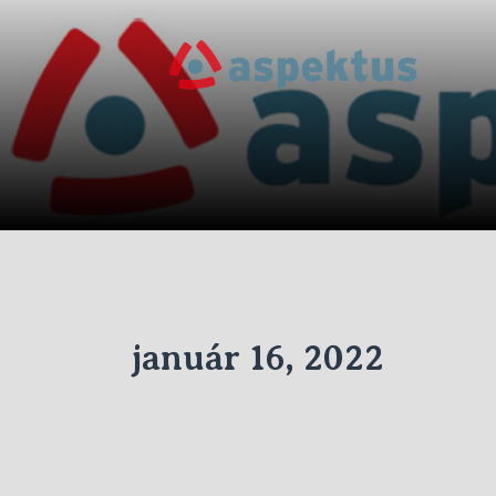
Skip
to
Új
the
Aspe
content
január 16, 2022