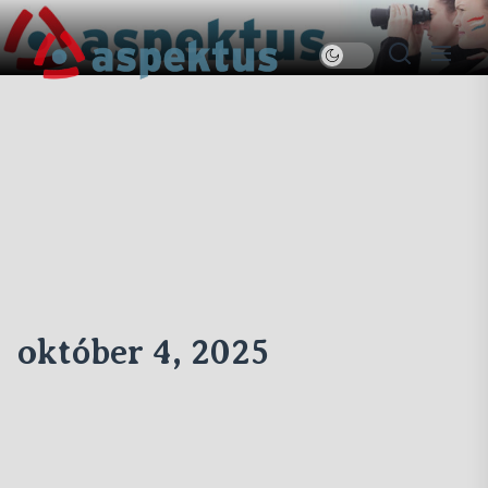
Skip
to
Új
the
Aspektus
content
október 4, 2025