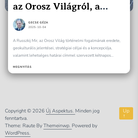
az Orosz Világról, a
Russzkij Mir-ről
GECSE GÉZA
Varsóban
2025-10-04
A Russzkij Mir, az Orosz Világ történelmi fogalmának eredete,
geokulturális jelentései, stratégiai céljai és a koncepciója,
valamint lehetséges határai címmel szervezett kétnapos
konferenciát Varsóban a...
MEGNYITÁS
Copyright © 2026
Új Aspektus.
Minden jog
Up
↑
fenntartva.
Theme: Raute By
Themeinwp.
Powered by
WordPress.