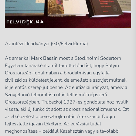
Az intézet kiadványai (GG/Felvidék.ma)
Az amerikai
Mark Bassin
most a Stockholmi Södertörn
Egyetem tanáraként arról tartott előadást, hogy Putyin
Oroszország-fogalmában a birodalmiság egyfajta
civilizációs küldetést jelent, de emellett a szovjet múltnak
is jelentős szerep jut benne. Az eurázsiai irányzat, amely a
Szovjetunió felbomlása után lett ismét népszerű
Oroszországban, Trubeckoj 1927-es gondolataihoz nyúlik
vissza, aki új funkciót adott az orosz nacionalizmusnak. Ezt
az elképzelést a peresztrojka után Alekszandr Dugin
fejlesztette igazán tökélyre. Az eurázsiai tudat
meghonosítása – például Kazahsztán vagy a távolabbi