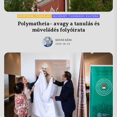
EGYETEMEK, FŐISKOLÁK
MŰVÉSZET, TUDOMÁNY, KULTÚRA
Polymatheia– avagy a tanulás és
művelődés folyóirata
GECSE GÉZA
2026-06-02