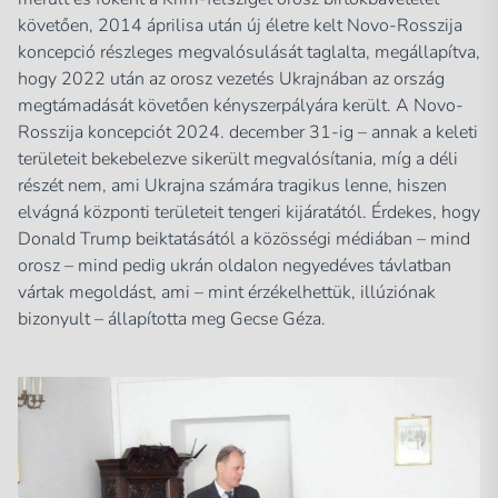
követően, 2014 áprilisa után új életre kelt Novo-Rosszija
koncepció részleges megvalósulását taglalta, megállapítva,
hogy 2022 után az orosz vezetés Ukrajnában az ország
megtámadását követően kényszerpályára került. A Novo-
Rosszija koncepciót 2024. december 31-ig – annak a keleti
területeit bekebelezve sikerült megvalósítania, míg a déli
részét nem, ami Ukrajna számára tragikus lenne, hiszen
elvágná központi területeit tengeri kijáratától. Érdekes, hogy
Donald Trump beiktatásától a közösségi médiában – mind
orosz – mind pedig ukrán oldalon negyedéves távlatban
vártak megoldást, ami – mint érzékelhettük, illúziónak
bizonyult – állapította meg Gecse Géza.