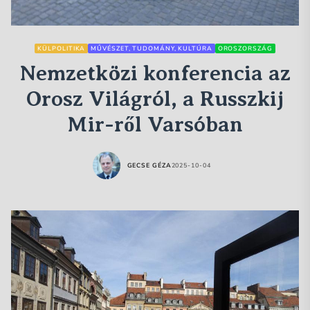
KÜLPOLITIKA
MŰVÉSZET, TUDOMÁNY, KULTÚRA
OROSZORSZÁG
Nemzetközi konferencia az
Orosz Világról, a Russzkij
Mir-ről Varsóban
GECSE GÉZA
2025-10-04