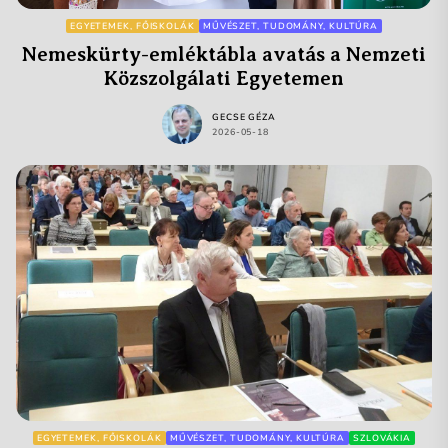
EGYETEMEK, FŐISKOLÁK
MŰVÉSZET, TUDOMÁNY, KULTÚRA
Nemeskürty-emléktábla avatás a Nemzeti
Közszolgálati Egyetemen
GECSE GÉZA
2026-05-18
EGYETEMEK, FŐISKOLÁK
MŰVÉSZET, TUDOMÁNY, KULTÚRA
SZLOVÁKIA