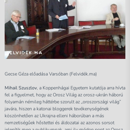
Gecse Géza előadása Varsóban (Felvidék.ma)
Mihail Szuszlov
, a Koppenhágai Egyetem kutatója arra hívta
fel a figyelmet, hogy az Orosz Világ az orosz–ukrán háború
folyamán némileg háttérbe szorult az „oroszországi világ”
javára, hiszen a katonai bloggerek tevékenységének
köszönhetően az Ukrajna elleni háborúban a más
nemzetiségűek hőstettei és áldozatai az azonos sorsot
jelenítik meg a publikumnak, ami ily módon pont az Orosz