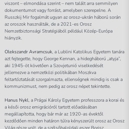
viszont – elmondása szerint – nem talált arra semmilyen
dokumentumot vagy forrást, amelyben szerepelne. A
Russzkij Mir fogalmát ugyan az orosz–ukrán háború során
az oroszok használták, de a 2021-es Orosz
Nemzetbiztonsági Stratégiából például Közép-Európa
hiányzik.
Olekszandr Avramcsuk
, a Lublini Katolikus Egyetem tanára
azt fejtegette, hogy George Kennan, a hidegháború „atyja”,
aki 1945-öt követően a Szovjetunió viselkedését
jellemezve a nemzetközi politikában Moszkva
feltartóztatását szorgalmazta, ellenségnek mindig is csak a
kommunizmust, nem pedig az orosz népet tekintette.
Hanus Nykl
, a Prágai Károly Egyetem professzora a korai és
a késői orosz emigrációról tartott előadásában
megállapította, hogy bár már az 1920-as évektől
kezdődően minden határon túlra kényszerült orosz az Orosz
Világ része volt, de a szélsőbaloldali eszer Borisz