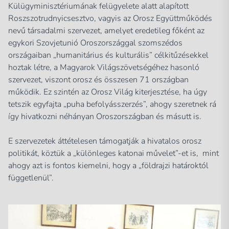
Külügyminisztériumának felügyelete alatt alapított
Roszszotrudnyicsesztvo, vagyis az Orosz Együttműködés
nevű társadalmi szervezet, amelyet eredetileg főként az
egykori Szovjetunió Oroszországgal szomszédos
országaiban „humanitárius és kulturális” célkitűzésekkel
hoztak létre, a Magyarok Világszövetségéhez hasonló
szervezet, viszont orosz és összesen 71 országban
működik. Ez szintén az Orosz Világ kiterjesztése, ha úgy
tetszik egyfajta „puha befolyásszerzés”, ahogy szeretnek rá
így hivatkozni néhányan Oroszországban és másutt is.
E szervezetek áttételesen támogatják a hivatalos orosz
politikát, köztük a „különleges katonai művelet”-et is, mint
ahogy azt is fontos kiemelni, hogy a „földrajzi határoktól
függetlenül”.