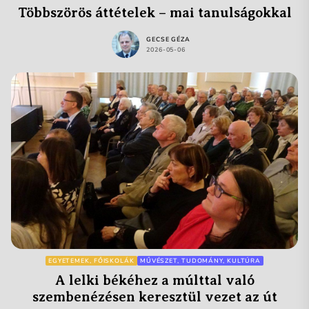
Többszörös áttételek – mai tanulságokkal
GECSE GÉZA
2026-05-06
EGYETEMEK, FŐISKOLÁK
MŰVÉSZET, TUDOMÁNY, KULTÚRA
A lelki békéhez a múlttal való
szembenézésen keresztül vezet az út