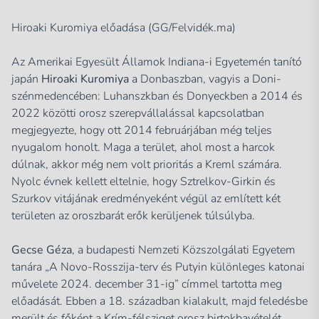
Hiroaki Kuromiya előadása (GG/Felvidék.ma)
Az Amerikai Egyesült Államok Indiana-i Egyetemén tanító
japán
Hiroaki Kuromiya
a Donbaszban, vagyis a Doni-
szénmedencében: Luhanszkban és Donyeckben a 2014 és
2022 közötti orosz szerepvállalással kapcsolatban
megjegyezte, hogy ott 2014 februárjában még teljes
nyugalom honolt. Maga a terület, ahol most a harcok
dúlnak, akkor még nem volt prioritás a Kreml számára.
Nyolc évnek kellett eltelnie, hogy Sztrelkov-Girkin és
Szurkov vitájának eredményeként végül az említett két
területen az oroszbarát erők kerüljenek túlsúlyba.
Gecse Géza
, a budapesti Nemzeti Közszolgálati Egyetem
tanára „A Novo-Rosszija-terv és Putyin különleges katonai
művelete 2024. december 31-ig” címmel tartotta meg
előadását. Ebben a 18. században kialakult, majd feledésbe
merült és főként a Krím-félsziget orosz birtokbavételét