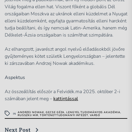
Világ fogalma ellen hat. Viszont főként a globális Dél
országaiban Moszkva az ukránok elleni küzdelmet a Nyugat
elleni küzdelemként, egyfajta gyarmatosítás elleni harcként
tudja beállítani, és így nemcsak Latin-Amerika, hanem még
Délkelet-Ázsia országaiban is számíthat szimpátiára.
Az elhangzott, javarészt angol nyelvű előadásokból jövőre
gyűjteményes kötet születik Lengyelországban – jelentette
ki zárszavában Andrzej Nowak akadémikus.
Aspektus
Az összeállítás először a Felvidék.ma 2025. október 2-i
számában jelent meg –
kattintással
ANDRZEJ NOWAK
,
GECSE GÉZA
,
LENGYEL TUDOMÁNYOS AKADÉMIA
,
IN
RUSSZKIJ MIR
,
TÖRTÉNETTUDOMÁNYI INTÉZET
,
VARSÓ
Next Post