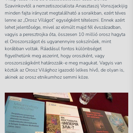
Szavinkovtól a nemzetiszocialista Anasztaszij Vonszjackijig
minden fajta irányzat megtalálható a soraikban, ezért téves
lenne az „Orosz Világot” egységként tételezni. Ennek azért
lehet jelentősége, mivel az elmúlt majd fél évszázadban,
vagyis a peresztrojka óta, összesen 10 millió orosz hagyta
el Oroszországot és ugyanennyire sokszínűek, mint
korábban voltak. Ráadásul fontos különbséget
figyelhetünk meg aszerint, hogy oroszként, vagy
oroszországiként határozzák-e meg magukat. Vagyis van
köztük az Orosz Világhoz igazodó lelkes hívő, de olyan is,
akinek az orosz etnikumhoz semmi köze.