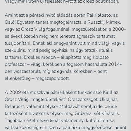
Vlagyimir Putyin új fejezetet nyitott az orosz politikában.
Amint azt a pénteki nyitó előadás során
Pál Kolosto
, az
Oslói Egyetem tanára megfogalmazta, a Russzkij Mirnek,
vagy az Orosz Világ fogalmának megszületésekor, a 2000-
es évek közepén még nem lehetett agresszív tartalmat
tulajdonítani. Ennek akkor egyaránt volt mind világi, vagyis
szekuláris, mind pedig egyházi, ha úgy tetszik rituális
tartalma. Érdekes módon – állapította meg Kolosto
professzor – világi körökben a fogalom használata 2014-
ben visszaszorult, míg az egyházi körökben – pont
ellenkezőleg – megszaporodott.
A 2009 óta moszkvai pátriárkaként funkcionáló Kirill az
Orosz Világ „magterületeként” Oroszországot, Ukrajnát,
Belaruszt, valamint olykor Moldáviát sorolja ide, de ide
tartozóként hivatkozik olykor még Grúziára, sőt Kínára is.
Tágabban értelmezve tehát valamennyi külföldi orosz
vallási közösségre, hiszen a pátriárka meggyőződése, amint