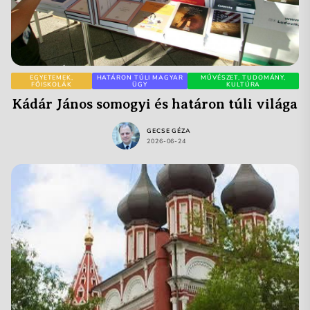
EGYETEMEK,
HATÁRON TÚLI MAGYAR
MŰVÉSZET, TUDOMÁNY,
FŐISKOLÁK
ÜGY
KULTÚRA
Kádár János somogyi és határon túli világa
GECSE GÉZA
2026-06-24