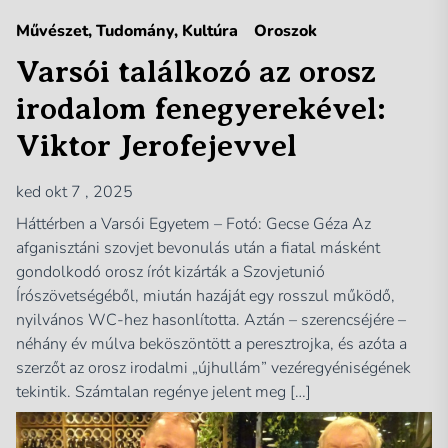
Művészet, Tudomány, Kultúra
Oroszok
Varsói találkozó az orosz
irodalom fenegyerekével:
Viktor Jerofejevvel
ked okt 7 , 2025
Háttérben a Varsói Egyetem – Fotó: Gecse Géza Az
afganisztáni szovjet bevonulás után a fiatal másként
gondolkodó orosz írót kizárták a Szovjetunió
Írószövetségéből, miután hazáját egy rosszul működő,
nyilvános WC-hez hasonlította. Aztán – szerencséjére –
néhány év múlva beköszöntött a peresztrojka, és azóta a
szerzőt az orosz irodalmi „újhullám” vezéregyéniségének
tekintik. Számtalan regénye jelent meg […]