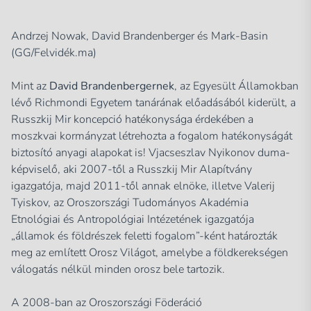
Andrzej Nowak, David Brandenberger és Mark-Basin
(GG/Felvidék.ma)
Mint az
David Brandenbergernek
, az Egyesült Államokban
lévő Richmondi Egyetem tanárának előadásából kiderült, a
Russzkij Mir koncepció hatékonysága érdekében a
moszkvai kormányzat létrehozta a fogalom hatékonyságát
biztosító anyagi alapokat is! Vjacseszlav Nyikonov duma-
képviselő, aki 2007-től a Russzkij Mir Alapítvány
igazgatója, majd 2011-től annak elnöke, illetve Valerij
Tyiskov, az Oroszországi Tudományos Akadémia
Etnológiai és Antropológiai Intézetének igazgatója
„államok és földrészek feletti fogalom”-ként határozták
meg az említett Orosz Világot, amelybe a földkerekségen
válogatás nélkül minden orosz bele tartozik.
A 2008-ban az Oroszországi Föderáció