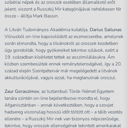
szibériai népek és az oroszok esetében államalkotó erőt
jelent, viszont a Russzkij Mir kategóriájával nehézkesen fér
össze – állítja Mark Bassin.
A Litván Tudományos Akadémia kutatója,
Darius Sailunas
Vilnusból on-line kapcsolódott az eszmecserébe, amelynek
során elmondta, hogy a litvánokról az oroszok kezdetben
úgy gondolták, hogy gyökereiket tekintve szlávok, ezért a
19. században kísérletet tettek az asszimilálásukra. Ám
közben szembesültek ennek reménytelenségével, így a 20.
század elején Szentpétervár már megelégedett a litvánok
akkulturációjával, vagyis azzal, ha megtanulnak oroszul.
Zaur Geraszimov
, az Isztambuli Török-Német Egyetem
tanára szintén on-line bejelentkezve mondta el, hogy
Afganisztánban – annak következtében, hogy a szovjet
hadsereg viszonylag hosszú időt töltött ott – a tálib vezetés
ellenére – a Russzkij Mir-nek van bizonyos népszerűsége,
tekintve, hogy oroszok ellenségének tekintett amerikaiakat