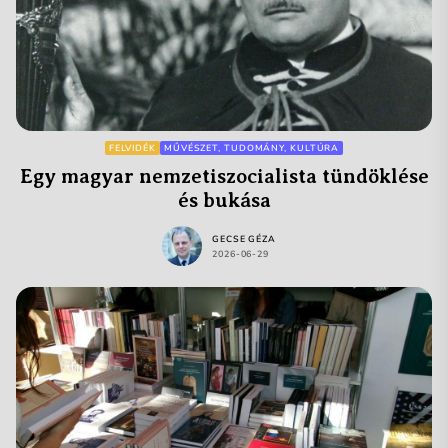
FELVIDÉK
MŰVÉSZET, TUDOMÁNY, KULTÚRA
Egy magyar nemzetiszocialista tündöklése
és bukása
GECSE GÉZA
2026-06-29