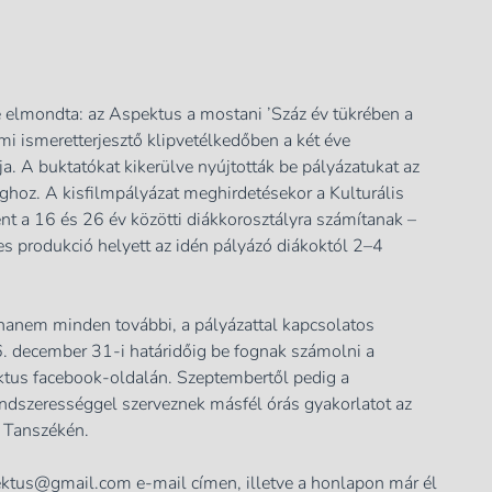
 elmondta: az Aspektus a mostani ’Száz év tükrében a
 ismeretterjesztő klipvetélkedőben a két éve
ja. A buktatókat kikerülve nyújtották be pályázatukat az
hoz. A kisfilmpályázat meghirdetésekor a Kulturális
nt a 16 és 26 év közötti diákkorosztályra számítanak –
s produkció helyett az idén pályázó diákoktól 2–4
 hanem minden további, a pályázattal kapcsolatos
. december 31-i határidőig be fognak számolni a
tus facebook-oldalán. Szeptembertől pedig a
 rendszerességgel szerveznek másfél órás gyakorlatot az
i Tanszékén.
ektus@gmail.com
e-mail címen, illetve a honlapon már él