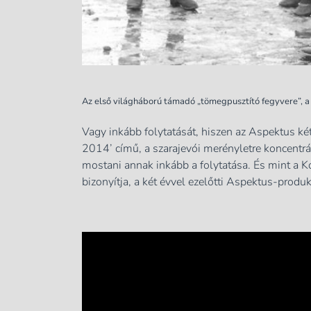
Az első világháború támadó „tömegpusztító fegyvere”, a
Vagy inkább folytatását, hiszen az Aspektus két
2014’ című, a szarajevói merényletre koncentrál
mostani annak inkább a folytatása. És mint a Ko
bizonyítja, a két évvel ezelőtti Aspektus-produ