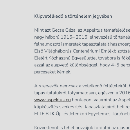
Klipvetélkedő a történelem jegyében
Mint azt Gecse Géza, az Aspektus témafelelőse
nagy háború 1916– 2016’ elnevezésű történelmi
felhalmozott ismeretek tapasztalatait hasznosít
Első Világháborús Centenáriumi Emlékbizottság
Életért Közhasznú Egyesülettel továbbra is főké
azzal az alapvető különbséggel, hogy 4–5 perce
perceseket kérnek.
A szervezők nemcsak a vetélkedő feltételeiről,
tapasztalatukról folyamatosan, egészen a 2016
www.aspektus.eu
honlapon, valamint az Aspek
klipkészítés szerkesztési tapasztalatairól heti
ELTE BTK Új- és Jelenkori Egyetemes Történet
Közvetlenül is lehet hozzájuk fordulni az
ujasp