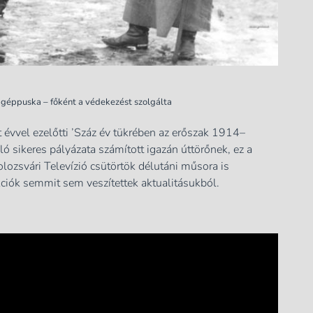
 géppuska – főként a védekezést szolgálta
 évvel ezelőtti ’Száz év tükrében az erőszak 1914–
ó sikeres pályázata számított igazán úttörőnek, ez a
lozsvári Televízió csütörtök délutáni műsora is
kciók semmit sem veszítettek aktualitásukból.