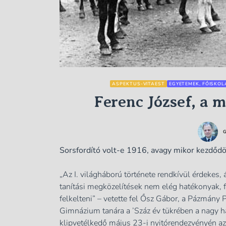
ASPEKTUS-VITAEST
EGYETEMEK, FŐISKOL
Ferenc József, a 
G
Sorsfordító volt-e 1916, avagy mikor kezdődö
„Az I. világháború története rendkívül érdekes
tanítási megközelítések nem elég hatékonyak, 
felkelteni”
– vetette fel Ősz Gábor, a Pázmány P
Gimnázium tanára a ’Száz év tükrében a nagy 
klipvetélkedő május 23-i nyitórendezvényén az