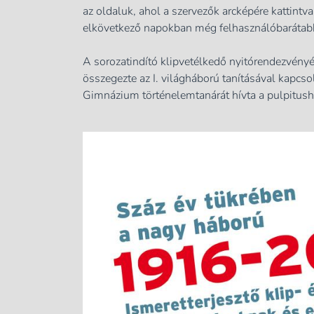
az oldaluk, ahol a szervezők arcképére kattintv
elkövetkező napokban még felhasználóbarátabbá
A sorozatindító klipvetélkedő nyitórendezvény
összegezte az I. világháború tanításával kapcso
Gimnázium történelemtanárát hívta a pulpitush