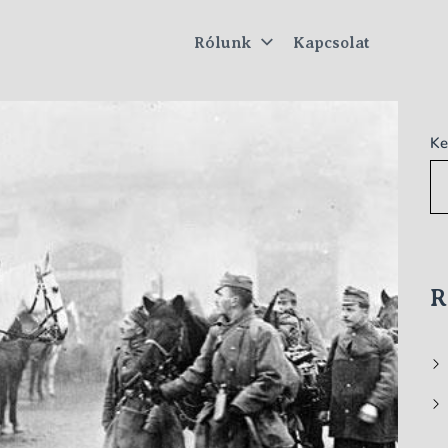
Rólunk
Kapcsolat
tus
Ke
R