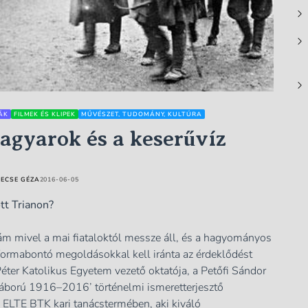
ÁK
FILMEK ÉS KLIPEK
MŰVÉSZET, TUDOMÁNY, KULTÚRA
magyarok és a keserűvíz
ECSE GÉZA
2016-06-05
tt Trianon?
, ám mivel a mai fiataloktól messze áll, és a hagyományos
formabontó megoldásokkal kell iránta az érdeklődést
éter Katolikus Egyetem vezető oktatója, a Petőfi Sándor
háború 1916–2016’ történelmi ismeretterjesztő
 ELTE BTK kari tanácstermében, aki kiváló