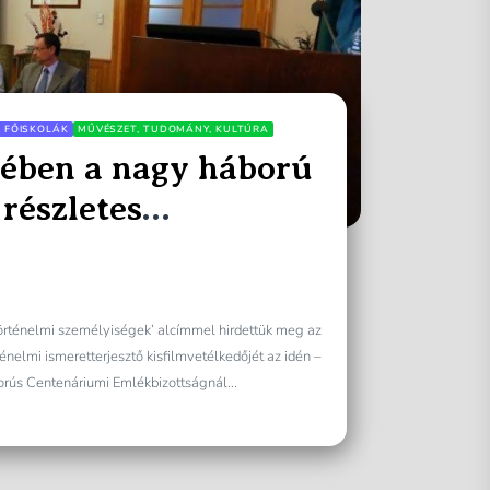
, FŐISKOLÁK
MŰVÉSZET, TUDOMÁNY, KULTÚRA
rében a nagy háború
részletes
 a
vényről
 történelmi személyiségek’ alcímmel hirdettük meg az
énelmi ismeretterjesztő kisfilmvetélkedőjét az idén –
rús Centenáriumi Emlékbizottságnál...