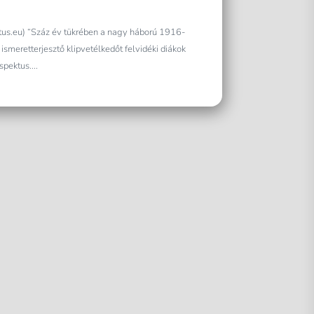
ktus.eu) “Száz év tükrében a nagy háború 1916-
ismeretterjesztő klipvetélkedőt felvidéki diákok
pektus....