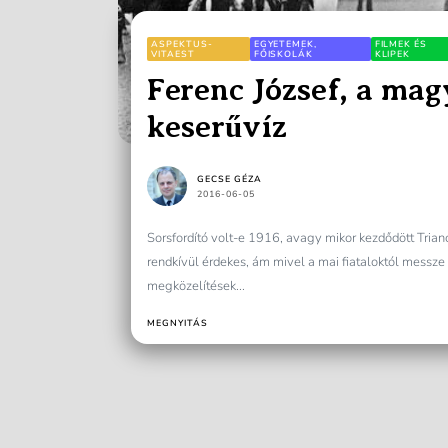
ASPEKTUS-
EGYETEMEK,
FILMEK ÉS
VITAEST
FŐISKOLÁK
KLIPEK
Ferenc József, a mag
keserűvíz
GECSE GÉZA
2016-06-05
Sorsfordító volt-e 1916, avagy mikor kezdődött Triano
rendkívül érdekes, ám mivel a mai fiataloktól messze
megközelítések...
MEGNYITÁS