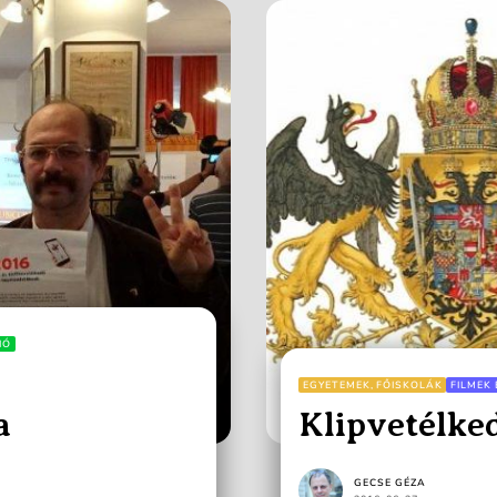
IÓ
EGYETEMEK, FŐISKOLÁK
FILMEK 
a
Klipvetélke
GECSE GÉZA