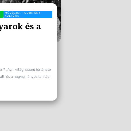
MŰVÉSZET, TUDOMÁNY,
KULTÚRA
yarok és a
n? „Az I. világháború története
 áll, és a hagyományos tanítási