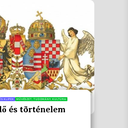
ÉS KLIPEK
MŰVÉSZET, TUDOMÁNY, KULTÚRA
dő és történelem