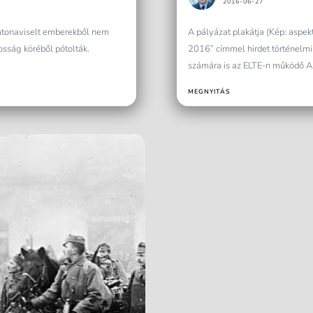
2016-06-27
katonaviselt emberekből nem
A pályázat plakátja (Kép: aspe
kosság köréből pótolták.
2016” címmel hirdet történelmi 
számára is az ELTE-n működő As
MEGNYITÁS