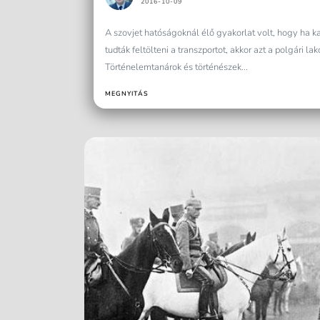
2016-10-09
A szovjet hatóságoknál élő gyakorlat volt, hogy ha 
tudták feltölteni a transzportot, akkor azt a polgári la
Történelemtanárok és történészek...
MEGNYITÁS