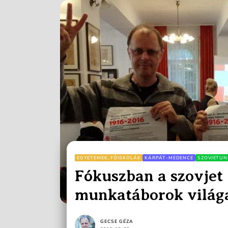
EGYETEMEK, FŐISKOLÁK
KÁRPÁT-MEDENCE
SZOVJETUN
Fókuszban a szovjet
munkatáborok világ
GECSE GÉZA