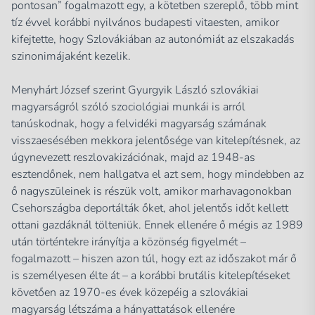
pontosan” fogalmazott egy, a kötetben szereplő, több mint
tíz évvel korábbi nyilvános budapesti vitaesten, amikor
kifejtette, hogy Szlovákiában az autonómiát az elszakadás
szinonimájaként kezelik.
Menyhárt József szerint Gyurgyik László szlovákiai
magyarságról szóló szociológiai munkái is arról
tanúskodnak, hogy a felvidéki magyarság számának
visszaesésében mekkora jelentősége van kitelepítésnek, az
úgynevezett reszlovakizációnak, majd az 1948-as
esztendőnek, nem hallgatva el azt sem, hogy mindebben az
ő nagyszüleinek is részük volt, amikor marhavagonokban
Csehországba deportálták őket, ahol jelentős időt kellett
ottani gazdáknál tölteniük. Ennek ellenére ő mégis az 1989
után történtekre irányítja a közönség figyelmét –
fogalmazott – hiszen azon túl, hogy ezt az időszakot már ő
is személyesen élte át – a korábbi brutális kitelepítéseket
követően az 1970-es évek közepéig a szlovákiai
magyarság létszáma a hányattatások ellenére