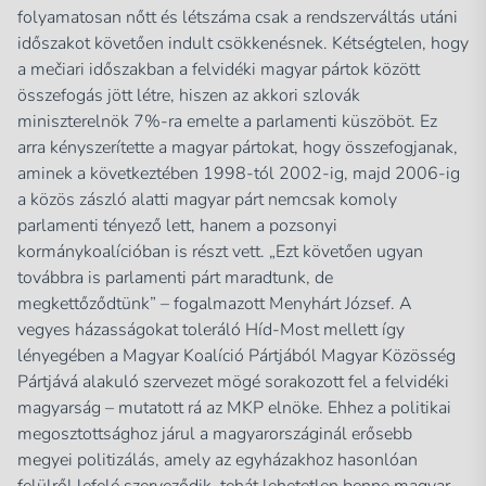
folyamatosan nőtt és létszáma csak a rendszerváltás utáni
időszakot követően indult csökkenésnek. Kétségtelen, hogy
a mečiari időszakban a felvidéki magyar pártok között
összefogás jött létre, hiszen az akkori szlovák
miniszterelnök 7%-ra emelte a parlamenti küszöböt. Ez
arra kényszerítette a magyar pártokat, hogy összefogjanak,
aminek a következtében 1998-tól 2002-ig, majd 2006-ig
a közös zászló alatti magyar párt nemcsak komoly
parlamenti tényező lett, hanem a pozsonyi
kormánykoalícióban is részt vett. „Ezt követően ugyan
továbbra is parlamenti párt maradtunk, de
megkettőződtünk” – fogalmazott Menyhárt József. A
vegyes házasságokat toleráló Híd-Most mellett így
lényegében a Magyar Koalíció Pártjából Magyar Közösség
Pártjává alakuló szervezet mögé sorakozott fel a felvidéki
magyarság – mutatott rá az MKP elnöke. Ehhez a politikai
megosztottsághoz járul a magyarországinál erősebb
megyei politizálás, amely az egyházakhoz hasonlóan
felülről lefelé szerveződik, tehát lehetetlen benne magyar