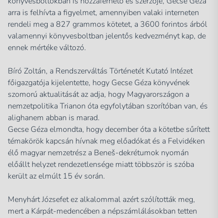
könyvesboltokban is hozzáférhető és szerzője, Gecse Géza
arra is felhívta a figyelmet, amennyiben valaki interneten
rendeli meg a 827 grammos kötetet, a 3600 forintos árból
valamennyi könyvesboltban jelentős kedvezményt kap, de
ennek mértéke változó.
Bíró Zoltán, a Rendszerváltás Történetét Kutató Intézet
főigazgatója kijelentette, hogy Gecse Géza könyvének
szomorú aktualitását az adja, hogy Magyarországon a
nemzetpolitika Trianon óta egyfolytában szorítóban van, és
alighanem abban is marad.
Gecse Géza elmondta, hogy december óta a kötetbe sűrített
témakörök kapcsán hívnak meg előadókat és a Felvidéken
élő magyar nemzetrész a Beneš-dekrétumok nyomán
előállt helyzet rendezetlensége miatt többször is szóba
került az elmúlt 15 év során.
Menyhárt Józsefet ez alkalommal azért szólították meg,
mert a Kárpát-medencében a népszámlálásokban tetten