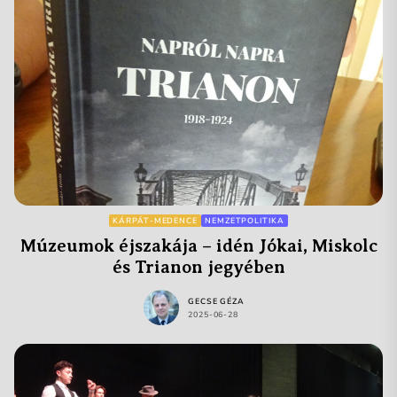
KÁRPÁT-MEDENCE
NEMZETPOLITIKA
Múzeumok éjszakája – idén Jókai, Miskolc
és Trianon jegyében
GECSE GÉZA
2025-06-28