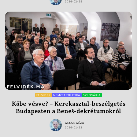
2026-02-25
FELVIDÉK
NEMZETPOLITIKA
SZLOVÁKIA
Kőbe vésve? – Kerekasztal-beszélgetés
Budapesten a Beneš-dekrétumokról
GECSE GÉZA
2026-01-22