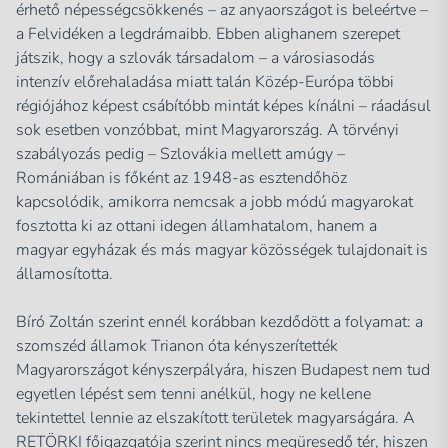
érhető népességcsökkenés – az anyaországot is beleértve –
a Felvidéken a legdrámaibb. Ebben alighanem szerepet
játszik, hogy a szlovák társadalom – a városiasodás
intenzív előrehaladása miatt talán Közép-Európa többi
régiójához képest csábítóbb mintát képes kínálni – ráadásul
sok esetben vonzóbbat, mint Magyarország. A törvényi
szabályozás pedig – Szlovákia mellett amúgy –
Romániában is főként az 1948-as esztendőhöz
kapcsolódik, amikorra nemcsak a jobb módú magyarokat
fosztotta ki az ottani idegen államhatalom, hanem a
magyar egyházak és más magyar közösségek tulajdonait is
államosította.
Bíró Zoltán szerint ennél korábban kezdődött a folyamat: a
szomszéd államok Trianon óta kényszerítették
Magyarországot kényszerpályára, hiszen Budapest nem tud
egyetlen lépést sem tenni anélkül, hogy ne kellene
tekintettel lennie az elszakított területek magyarságára. A
RETÖRKI főigazgatója szerint nincs megüresedő tér, hiszen