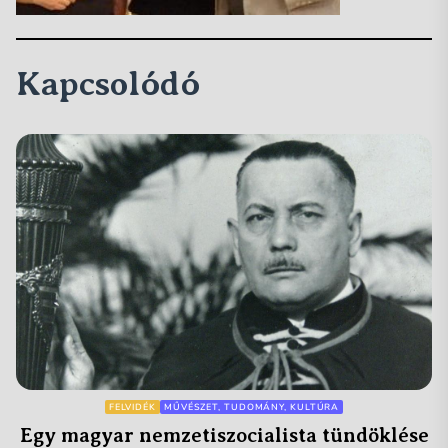
Kapcsolódó
FELVIDÉK
MŰVÉSZET, TUDOMÁNY, KULTÚRA
Egy magyar nemzetiszocialista tündöklése