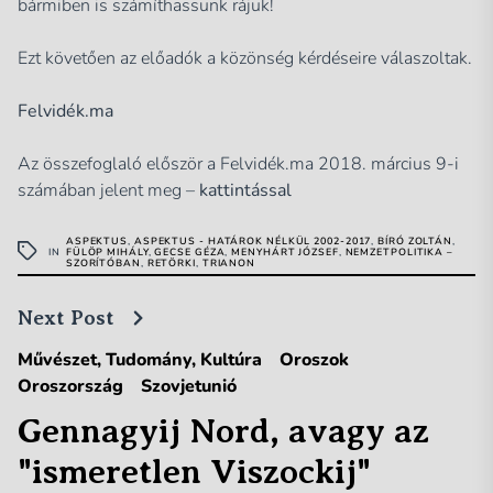
bármiben is számíthassunk rájuk!
Ezt követően az előadók a közönség kérdéseire válaszoltak.
Felvidék.ma
Az összefoglaló először a Felvidék.ma 2018. március 9-i
számában jelent meg –
kattintással
ASPEKTUS
,
ASPEKTUS - HATÁROK NÉLKÜL 2002-2017
,
BÍRÓ ZOLTÁN
,
IN
FÜLÖP MIHÁLY
,
GECSE GÉZA
,
MENYHÁRT JÓZSEF
,
NEMZETPOLITIKA –
SZORÍTÓBAN
,
RETÖRKI
,
TRIANON
Next Post
Művészet, Tudomány, Kultúra
Oroszok
Oroszország
Szovjetunió
Gennagyij Nord, avagy az
"ismeretlen Viszockij"