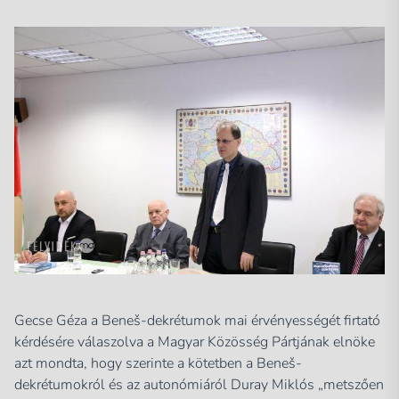
Gecse Géza a Beneš-dekrétumok mai érvényességét firtató
kérdésére válaszolva a Magyar Közösség Pártjának elnöke
azt mondta, hogy szerinte a kötetben a Beneš-
dekrétumokról és az autonómiáról Duray Miklós „metszően