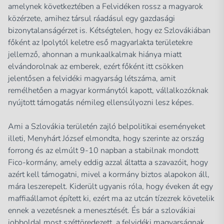
amelynek következtében a Felvidéken rossz a magyarok
közérzete, amihez társul ráadásul egy gazdasági
bizonytalanságérzet is. Kétségtelen, hogy ez Szlovákiában
főként az Ipolytól keletre eső magyarlakta területekre
jellemző, ahonnan a munkaalkalmak hiánya miatt
elvándorolnak az emberek, ezért főként itt csökken
jelentősen a felvidéki magyarság létszáma, amit
remélhetően a magyar kormánytól kapott, vállalkozóknak
nyújtott támogatás némileg ellensúlyozni lesz képes.
Ami a Szlovákia területén zajló belpolitikai eseményeket
illeti, Menyhárt József elmondta, hogy szerinte az ország
forrong és az elmúlt 9-10 napban a stabilnak mondott
Fico-kormány, amely eddig azzal áltatta a szavazóit, hogy
azért kell támogatni, mivel a kormány biztos alapokon áll,
mára leszerepelt. Kiderült ugyanis róla, hogy éveken át egy
maffiaállamot épített ki, ezért ma az utcán tízezrek követelik
ennek a vezetésnek a menesztését. És bár a szlovákiai
jobboldal most széttöredezett, a felvidéki magyarságnak