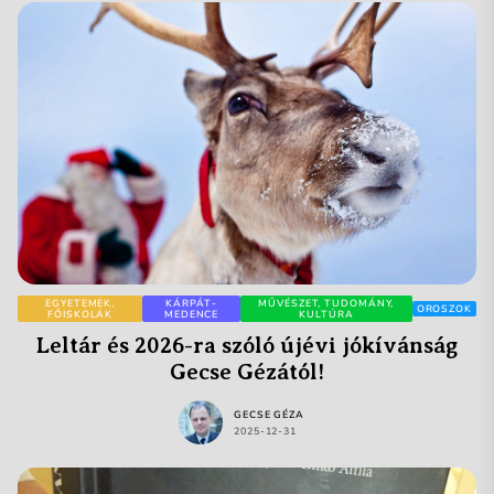
EGYETEMEK,
KÁRPÁT-
MŰVÉSZET, TUDOMÁNY,
OROSZOK
FŐISKOLÁK
MEDENCE
KULTÚRA
Leltár és 2026-ra szóló újévi jókívánság
Gecse Gézától!
GECSE GÉZA
2025-12-31