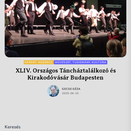
KÁRPÁT-MEDENCE
MŰVÉSZET, TUDOMÁNY, KULTÚRA
XLIV. Országos Táncháztalálkozó és
Kirakodóvásár Budapesten
GECSE GÉZA
2025-04-10
Keresés