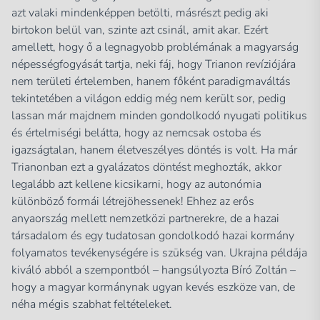
azt valaki mindenképpen betölti, másrészt pedig aki
birtokon belül van, szinte azt csinál, amit akar. Ezért
amellett, hogy ő a legnagyobb problémának a magyarság
népességfogyását tartja, neki fáj, hogy Trianon revíziójára
nem területi értelemben, hanem főként paradigmaváltás
tekintetében a világon eddig még nem került sor, pedig
lassan már majdnem minden gondolkodó nyugati politikus
és értelmiségi belátta, hogy az nemcsak ostoba és
igazságtalan, hanem életveszélyes döntés is volt. Ha már
Trianonban ezt a gyalázatos döntést meghozták, akkor
legalább azt kellene kicsikarni, hogy az autonómia
különböző formái létrejöhessenek! Ehhez az erős
anyaország mellett nemzetközi partnerekre, de a hazai
társadalom és egy tudatosan gondolkodó hazai kormány
folyamatos tevékenységére is szükség van. Ukrajna példája
kiváló abból a szempontból – hangsúlyozta Bíró Zoltán –
hogy a magyar kormánynak ugyan kevés eszköze van, de
néha mégis szabhat feltételeket.