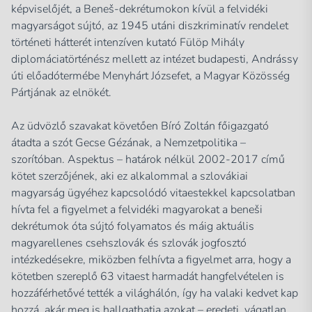
képviselőjét, a Beneš-dekrétumokon kívül a felvidéki
magyarságot sújtó, az 1945 utáni diszkriminatív rendelet
történeti hátterét intenzíven kutató Fülöp Mihály
diplomáciatörténész mellett az intézet budapesti, Andrássy
úti előadótermébe Menyhárt Józsefet, a Magyar Közösség
Pártjának az elnökét.
Az üdvözlő szavakat követően Bíró Zoltán főigazgató
átadta a szót Gecse Gézának, a Nemzetpolitika –
szorítóban. Aspektus – határok nélkül 2002-2017 című
kötet szerzőjének, aki ez alkalommal a szlovákiai
magyarság ügyéhez kapcsolódó vitaestekkel kapcsolatban
hívta fel a figyelmet a felvidéki magyarokat a beneši
dekrétumok óta sújtó folyamatos és máig aktuális
magyarellenes csehszlovák és szlovák jogfosztó
intézkedésekre, miközben felhívta a figyelmet arra, hogy a
kötetben szereplő 63 vitaest harmadát hangfelvételen is
hozzáférhetővé tették a világhálón, így ha valaki kedvet kap
hozzá, akár meg is hallgathatja azokat – eredeti, vágatlan