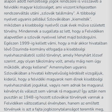
alapon adott nemzetiségi jogok rendszere is visszaveti a
felvidéki magyar közösséget, ami viszont kifejezetten
rendszerváltás utáni „szlovák találmány”. A többségi
nyelvet ugyanis például Szlovákiában „kiemelték”,
miközben a kisebbségi nyelvről csak évek múlva született
törvény. Mindennek a sugallata az lett, hogy a Felvidéken
alapvetően a szlovák nyelvvel lehet majd boldogulni.
Egészen 1999-ig kellett várni, hogy a már akkor hivatalban
lévő Dzurinda-kormány elfogadja a kisebbségi
nyelvhasználatról szóló törvényt, amely Menyhárt József
szerint „egy olyan tákolmány volt, amely máig nem úgy
működik, ahogy kellene!” Amennyiben ugyanis
Szlovákiában a hivatali kétnyelvűség kérdését vizsgáljuk,
kiderül, hogy a felvidéki magyarok nem élnek kisebbségi
nyelvhasználati jogukkal, vagyis nem adnak be magyarul
kérvényt és választ sem várnak rá magyarul! Így aztán nem
pusztán az 1948-ig hozott szlovákiai törvények vannak a
Felvidéken változatlanul érvényben, hanem az említett
törvények is azt a fajta jogbizonytalanságot teremtik meg,