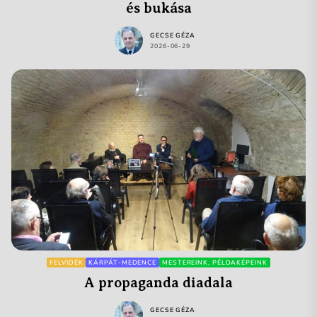
és bukása
GECSE GÉZA
2026-06-29
FELVIDÉK
KÁRPÁT-MEDENCE
MESTEREINK, PÉLDAKÉPEINK
A propaganda diadala
GECSE GÉZA