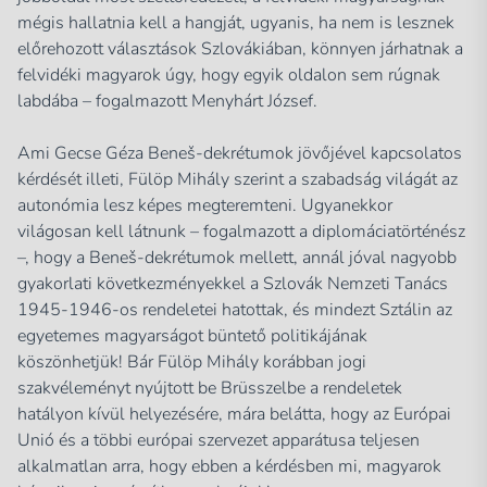
mégis hallatnia kell a hangját, ugyanis, ha nem is lesznek
előrehozott választások Szlovákiában, könnyen járhatnak a
felvidéki magyarok úgy, hogy egyik oldalon sem rúgnak
labdába – fogalmazott Menyhárt József.
Ami Gecse Géza Beneš-dekrétumok jövőjével kapcsolatos
kérdését illeti, Fülöp Mihály szerint a szabadság világát az
autonómia lesz képes megteremteni. Ugyanekkor
világosan kell látnunk – fogalmazott a diplomáciatörténész
–, hogy a Beneš-dekrétumok mellett, annál jóval nagyobb
gyakorlati következményekkel a Szlovák Nemzeti Tanács
1945-1946-os rendeletei hatottak, és mindezt Sztálin az
egyetemes magyarságot büntető politikájának
köszönhetjük! Bár Fülöp Mihály korábban jogi
szakvéleményt nyújtott be Brüsszelbe a rendeletek
hatályon kívül helyezésére, mára belátta, hogy az Európai
Unió és a többi európai szervezet apparátusa teljesen
alkalmatlan arra, hogy ebben a kérdésben mi, magyarok