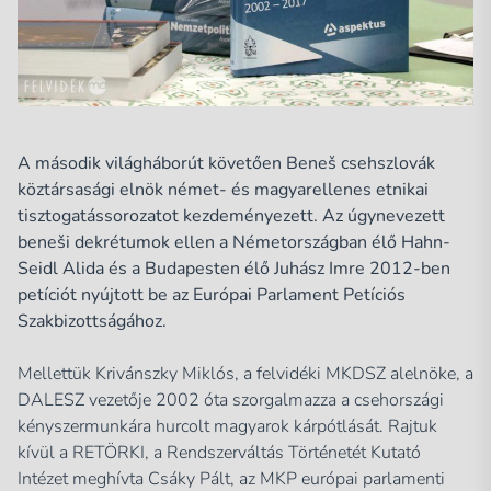
A második világháborút követően Beneš csehszlovák
köztársasági elnök német- és magyarellenes etnikai
tisztogatássorozatot kezdeményezett. Az úgynevezett
beneši dekrétumok ellen a Németországban élő Hahn-
Seidl Alida és a Budapesten élő Juhász Imre 2012-ben
petíciót nyújtott be az Európai Parlament Petíciós
Szakbizottságához.
Mellettük Krivánszky Miklós, a felvidéki MKDSZ alelnöke, a
DALESZ vezetője 2002 óta szorgalmazza a csehországi
kényszermunkára hurcolt magyarok kárpótlását. Rajtuk
kívül a RETÖRKI, a Rendszerváltás Történetét Kutató
Intézet meghívta Csáky Pált, az MKP európai parlamenti