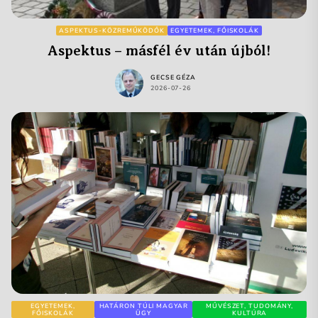
ASPEKTUS-KÖZREMŰKÖDŐK
EGYETEMEK, FŐISKOLÁK
Aspektus – másfél év után újból!
GECSE GÉZA
2026-07-26
EGYETEMEK,
HATÁRON TÚLI MAGYAR
MŰVÉSZET, TUDOMÁNY,
FŐISKOLÁK
ÜGY
KULTÚRA