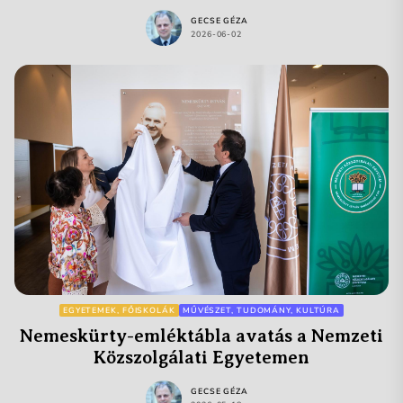
GECSE GÉZA
2026-06-02
EGYETEMEK, FŐISKOLÁK
MŰVÉSZET, TUDOMÁNY, KULTÚRA
Nemeskürty-emléktábla avatás a Nemzeti
Közszolgálati Egyetemen
GECSE GÉZA