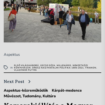
Aspektus
ELSŐ VILÁGHÁBORÚ
,
GECSE GÉZA
,
MILLENÁRIS
,
NEMZETKÖZI
IN
KÖNYVVÁSÁR
,
OROSZ NAGYHATALMI POLITIKA 1905-2021
,
TRIANON
,
VLAGYIMIR PUTYIN
Next Post
Aspektus-közreműködők
Kárpát-medence
Művészet, Tudomány, Kultúra