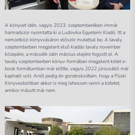
A könyvet idén, vagyis 2023. szeptemberében immár
harmadszor nyomtatta ki a Ludovika Egyetemi Kiadó. Itt a
nemzetközi könyvvásáron először mutattuk be. A tavaly
szeptemberben megjelent első kiadás tavaly november
közepére, a második idén március elejére fogyott el. A
tavaly szeptemberben könyv-formában megjelent kötet e-
book formátumban már előtte, vagyis 2022 júniusától már
kapható volt. Arról pedig én gondoskodtam, hogy a Püski
Könyvesboltban akkor is meg lehessen venni a kötetet,
amikor másutt már nem.