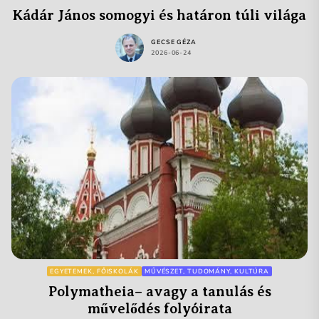
Kádár János somogyi és határon túli világa
GECSE GÉZA
2026-06-24
EGYETEMEK, FŐISKOLÁK
MŰVÉSZET, TUDOMÁNY, KULTÚRA
Polymatheia– avagy a tanulás és
művelődés folyóirata