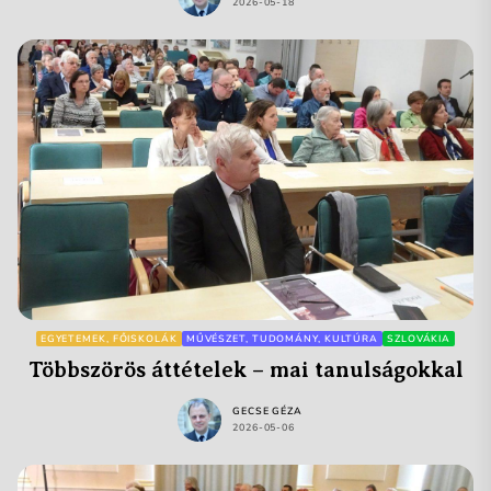
2026-05-18
EGYETEMEK, FŐISKOLÁK
MŰVÉSZET, TUDOMÁNY, KULTÚRA
SZLOVÁKIA
Többszörös áttételek – mai tanulságokkal
GECSE GÉZA
2026-05-06