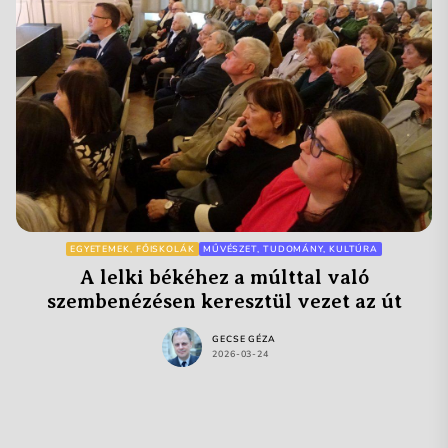
EGYETEMEK, FŐISKOLÁK
MŰVÉSZET, TUDOMÁNY, KULTÚRA
A lelki békéhez a múlttal való
szembenézésen keresztül vezet az út
GECSE GÉZA
2026-03-24