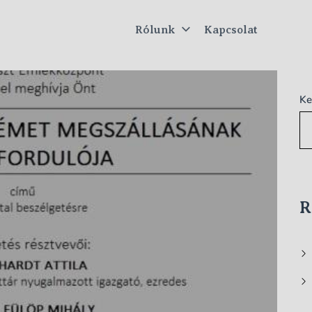
Rólunk
Kapcsolat
tus
Ke
R