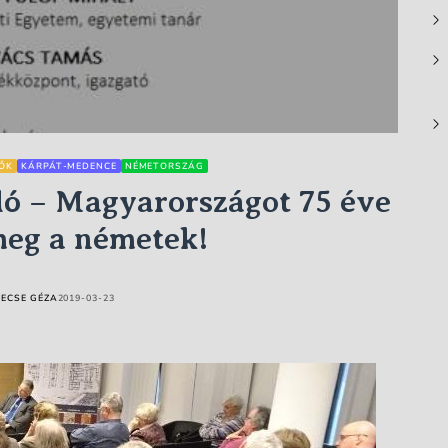
ŐK
KÁRPÁT-MEDENCE
NÉMETORSZÁG
ló – Magyarországot 75 éve
meg a németek!
ECSE GÉZA
2019-03-23