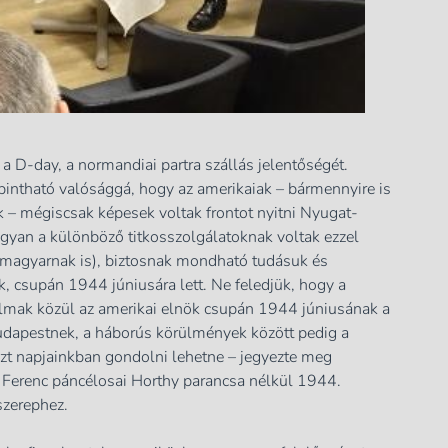
 a D-day, a normandiai partra szállás jelentőségét.
pintható valósággá, hogy az amerikaiak – bármennyire is
k – mégiscsak képesek voltak frontot nyitni Nyugat-
ugyan a különböző titkosszolgálatoknak voltak ezzel
a magyarnak is), biztosnak mondható tudásuk és
, csupán 1944 júniusára lett. Ne feledjük, hogy a
lmak közül az amerikai elnök csupán 1944 júniusának a
Budapestnek, a háborús körülmények között pedig a
azt napjainkban gondolni lehetne – jegyezte meg
s Ferenc páncélosai Horthy parancsa nélkül 1944.
szerephez.