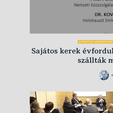
ASPEKTUS-KÖZREMŰKÖD
Sajátos kerek évfordu
szállták 
G