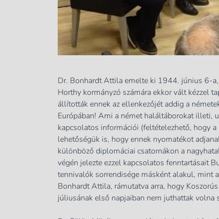
Dr. Bonhardt Attila emelte ki 1944. június 6-a,
Horthy kormányzó számára ekkor vált kézzel ta
állították ennek az ellenkezőjét addig a némete
Európában! Ami a német haláltáborokat illeti, 
kapcsolatos információi (feltételezhető, hogy 
lehetőségük is, hogy ennek nyomatékot adjanak
különböző diplomáciai csatornákon a nagyhata
végén jelezte ezzel kapcsolatos fenntartásait 
tennivalók sorrendisége másként alakul, mint 
Bonhardt Attila, rámutatva arra, hogy Koszorú
júliusának első napjaiban nem juthattak volna 