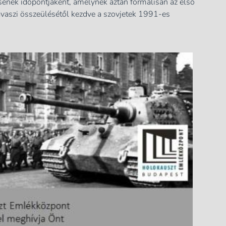
sének időpontjaként, amelynek aztán formálisan az első
vaszi összeülésétől kezdve a szovjetek 1991-es