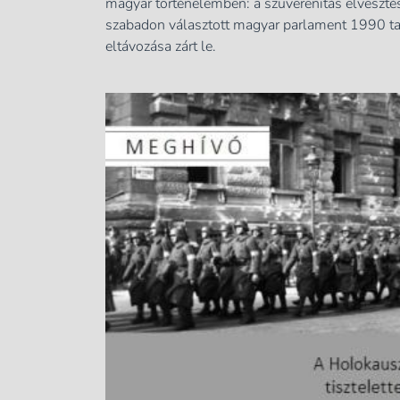
magyar történelemben: a szuverenitás elveszté
szabadon választott magyar parlament 1990 ta
eltávozása zárt le.