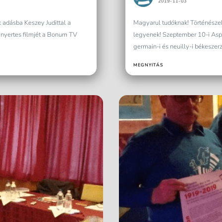
2019-11-03
 adásba Keszey Judittal a
Magyarul tudóknak! Történészek
nyertes filmjét a Bonum TV
legyenek! Szeptember 10-i Aspe
germain-i és neuilly-i békeszer
MEGNYITÁS