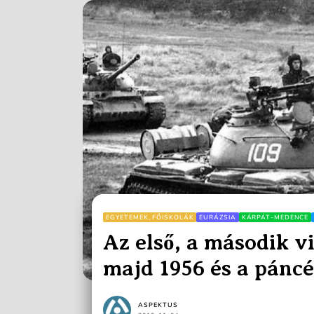
EGYETEMEK, FŐISKOLÁK
EURÁZSIA
KÁRPÁT-MEDENCE
Az első, a második v
majd 1956 és a páncé
ASPEKTUS