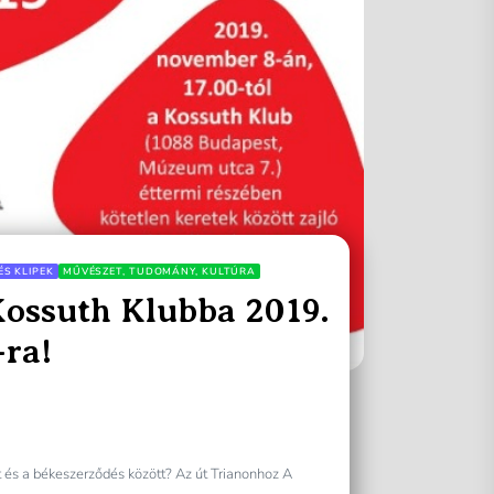
ÉS KLIPEK
MŰVÉSZET, TUDOMÁNY, KULTÚRA
ossuth Klubba 2019.
ra!
 és a békeszerződés között? Az út Trianonhoz A