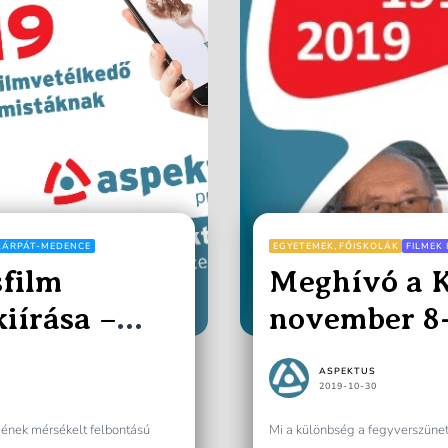
KÁRPÁT-MEDENCE
EGYETEMEK, FŐISKOLÁK
FILMEK 
sfilm
Meghívó a K
kiírása –
november 8-
ASPEKTUS
2019-10-30
nek mérsékelt felbontású
Mi a különbség a fegyverszünet