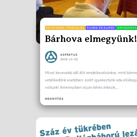
EGYETEMEK, FŐISKOLÁK
FILMEK ÉS KLIPEK
OROSZORSZ
Bárhova elmegyünk
ASPEKTUS
2019-11-02
Mivel kevesebb idő állt rendelkezésünkre, mint bárme
vetélkedőnk esetében, ezért igyekeztünk oda ellátog
voltunk! Amennyiben olyan kérés érkezik,...
MEGNYITÁS