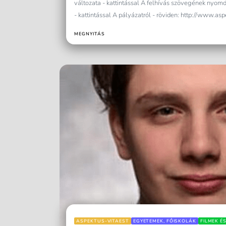
változata - kattintással A felhívás szövegének nyomd
- kattintással A pályázatról - röviden: http://www.as
tukreben-az-elso-vilaghaboru-leza... Saint-Germain - A
MEGNYITÁS
ASPEKTUS-VITAEST
EGYETEMEK, FŐISKOLÁK
FILMEK ÉS