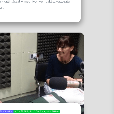
a - kattintással A meghívó nyomdakész változata
...
ÉS KLIPEK
MŰVÉSZET, TUDOMÁNY, KULTÚRA