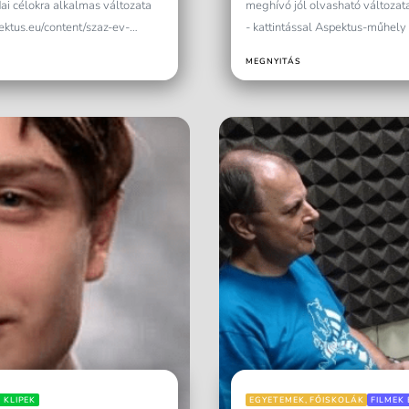
ai célokra alkalmas változata
meghívó jól olvasható változat
pektus.eu/content/szaz-ev-
- kattintással Aspektus-műhely a
usztria Trianonja!...
MEGNYITÁS
 KLIPEK
EGYETEMEK, FŐISKOLÁK
FILMEK 