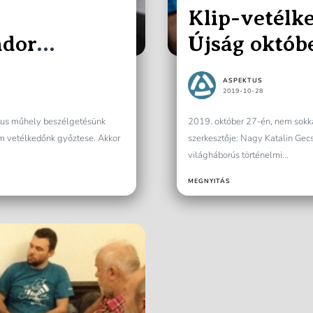
Klip-vetélk
ndor
Újság októb
ASPEKTUS
2019-10-28
ktus műhely beszélgetésünk
2019. október 27-én, nem sokka
lm vetélkedőnk győztese. Akkor
szerkesztője: Nagy Katalin Gec
világháborús történelmi...
MEGNYITÁS