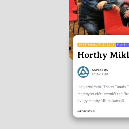
EGYETEMEK, FŐISKOLÁK
FILMEK 
Horthy Mikl
ASPEKTUS
2019-12-01
Helyszíni fotók: Thaler Tamás F
merénylet előtt szemlét tart Bre
avagy Horthy Miklós katonái...
MEGNYITÁS