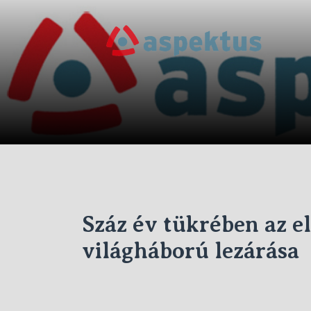
Skip
to
Új
the
Aspe
content
Száz év tükrében az el
világháború lezárása