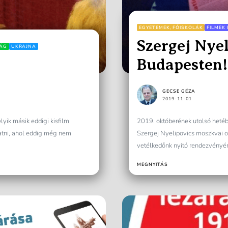
EGYETEMEK, FŐISKOLÁK
FILMEK 
Szergej Nyel
ÁG
UKRAJNA
!
Budapesten!
GECSE GÉZA
2019-11-01
lyik másik eddigi kisfilm
2019. októberének utolsó hetéb
atni, ahol eddig még nem
Szergej Nyelipovics moszkvai or
vetélkedőnk nyitó rendezvényéne
MEGNYITÁS