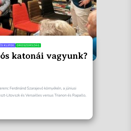
ÉS KLIPEK
OROSZORSZÁG
ós katonái vagyunk?
erenc Ferdinánd Szarajevó környékén, a júniusi
szt-Litovszk és Versailles versus Trianon és Rapallo,