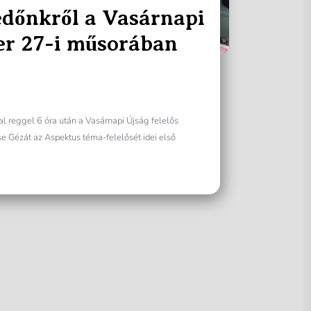
edőnkről a Vasárnapi
er 27-i műsorában
l reggel 6 óra után a Vasárnapi Újság felelős
se Gézát az Aspektus téma-felelősét idei első