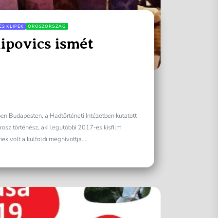
ÉS KLIPEK
OROSZORSZÁG
ipovics ismét
en Budapesten, a Hadtörténeti Intézetben kutatott
osz történész, aki legutóbbi 2017-es kisfilm
k volt a külföldi meghívottja....