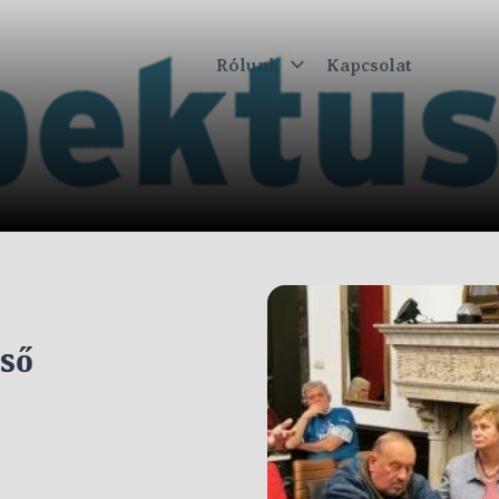
Rólunk
Kapcsolat
ktus
ső