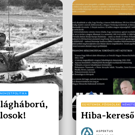
NEMZETPOLITIKA
ilágháború,
EGYETEMEK, FŐISKOLÁK
NÉMET
losok!
Hiba-kereső!
ASPEKTUS