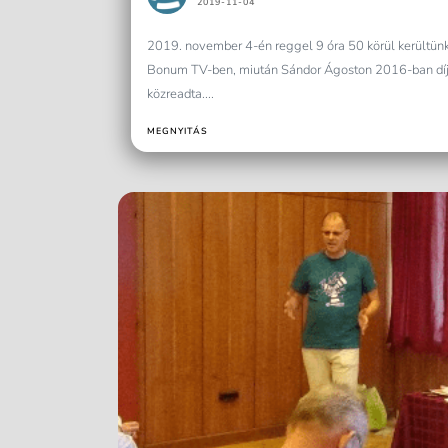
2019-11-04
2019. november 4-én reggel 9 óra 50 körül kerültünk
Bonum TV-ben, miután Sándor Ágoston 2016-ban díj
közreadta....
MEGNYITÁS