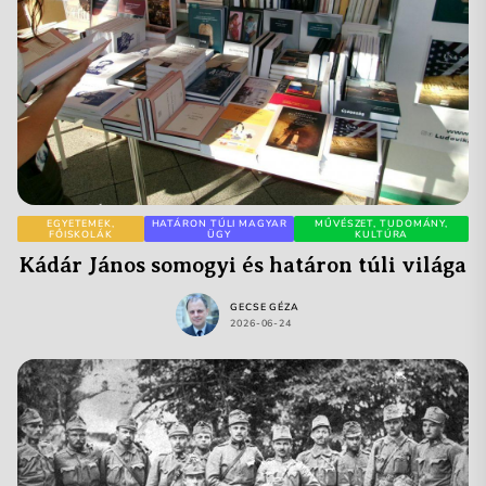
EGYETEMEK,
HATÁRON TÚLI MAGYAR
MŰVÉSZET, TUDOMÁNY,
FŐISKOLÁK
ÜGY
KULTÚRA
Kádár János somogyi és határon túli világa
GECSE GÉZA
2026-06-24