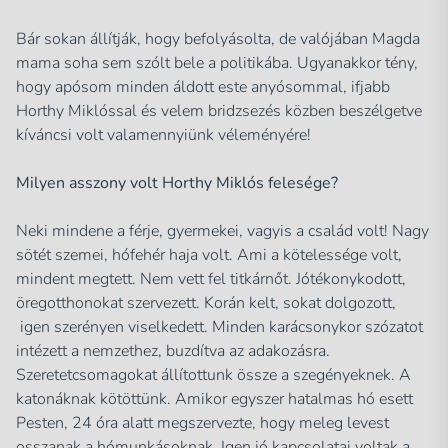
Bár sokan állítják, hogy befolyásolta, de valójában Magda
mama soha sem szólt bele a politikába. Ugyanakkor tény,
hogy apósom minden áldott este anyósommal, ifjabb
Horthy Miklóssal és velem bridzsezés közben beszélgetve
kíváncsi volt valamennyiünk véleményére!
Milyen asszony volt Horthy Miklós felesége?
Neki mindene a férje, gyermekei, vagyis a család volt! Nagy
sötét szemei, hófehér haja volt. Ami a kötelessége volt,
mindent megtett. Nem vett fel titkárnőt. Jótékonykodott,
öregotthonokat szervezett. Korán kelt, sokat dolgozott,
igen szerényen viselkedett. Minden karácsonykor szózatot
intézett a nemzethez, buzdítva az adakozásra.
Szeretetcsomagokat állítottunk össze a szegényeknek. A
katonáknak kötöttünk. Amikor egyszer hatalmas hó esett
Pesten, 24 óra alatt megszervezte, hogy meleg levest
osszanak a hómunkásoknak. Igen jó kapcsolatai voltak a