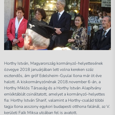
Horthy István, Magyarország kormányzó-helyettesének
özvegye 2018 januárjában lett volna kereken száz
esztendős, ám gróf Edelsheim-Gyulai Ilona már öt éve
halott. A kiskormányzónénak 2018.november 6-án, a
Horthy Miklós Társaság és a Horthy István Alapítvány
emléktáblát csináltatott, amelyet a kormányzó-helyettes
fia: Horthy István Sharif, valamint a Horthy-család többi
tagja Ilona asszony egykori budapesti otthona falánál, az V.
kerületi Falk Miksa utcában fel is avatott.