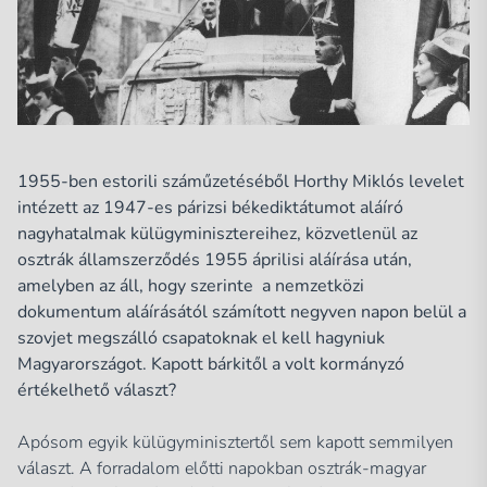
1955-ben estorili száműzetéséből Horthy Miklós levelet
intézett az 1947-es párizsi békediktátumot aláíró
nagyhatalmak külügyminisztereihez, közvetlenül az
osztrák államszerződés 1955 áprilisi aláírása után,
amelyben az áll, hogy szerinte a nemzetközi
dokumentum aláírásától számított negyven napon belül a
szovjet megszálló csapatoknak el kell hagyniuk
Magyarországot. Kapott bárkitől a volt kormányzó
értékelhető választ?
Apósom egyik külügyminisztertől sem kapott semmilyen
választ. A forradalom előtti napokban osztrák-magyar