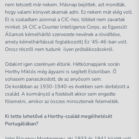
nem tetszett már nekem. Másnap bejöttek, azt mondták,
hogy valami könyvet akarnak adni. Ez nekem már elég volt.
El is szaladtam azonnal a CIC-hez, többet nem zavartak
minket. (A CIC a Counter lntelligence Corps, az Egyesült
Államok kémelhárító szervezete nevének a rövidítése,
amely kémelhárítással foglalkozott) Ez ’45-46-ban volt.
Orosz részről nem tudunk ilyen próbálkozásokról.
Odakint igen szerényen éltünk. Hétköznapjaink során
Horthy Miklós még ágyazni is segített Estorilban. Ő
sohasem panaszkodott, de az anyósom sem.
De korábban az 1930-1940-es években sem dorbézolt a
család. A kormányzó a fizetését akkor sem engedte
fölemelni, amikor az összes miniszternek felemelték.
Ki tette lehetővé a Horthy-család megélhetését
Portugáliában?
John Flournoy Montgomery, aki 1933 és 1941 között volt