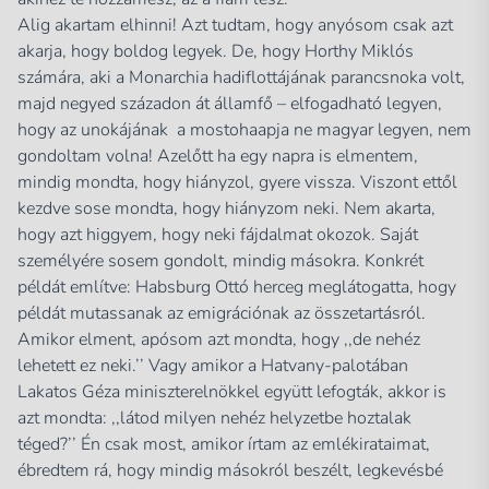
Alig akartam elhinni! Azt tudtam, hogy anyósom csak azt
akarja, hogy boldog legyek. De, hogy Horthy Miklós
számára, aki a Monarchia hadiflottájának parancsnoka volt,
majd negyed századon át államfő – elfogadható legyen,
hogy az unokájának a mostohaapja ne magyar legyen, nem
gondoltam volna! Azelőtt ha egy napra is elmentem,
mindig mondta, hogy hiányzol, gyere vissza. Viszont ettől
kezdve sose mondta, hogy hiányzom neki. Nem akarta,
hogy azt higgyem, hogy neki fájdalmat okozok. Saját
személyére sosem gondolt, mindig másokra. Konkrét
példát említve:
Habsburg Ottó
herceg meglátogatta, hogy
példát mutassanak az emigrációnak az összetartásról.
Amikor elment, apósom azt mondta, hogy
,,de nehéz
lehetett ez neki.’’
Vagy amikor a Hatvany-palotában
Lakatos Géza miniszterelnökkel együtt lefogták, akkor is
azt mondta:
,,látod milyen nehéz helyzetbe hoztalak
téged?’’
Én csak most, amikor írtam az emlékirataimat,
ébredtem rá, hogy mindig másokról beszélt, legkevésbé