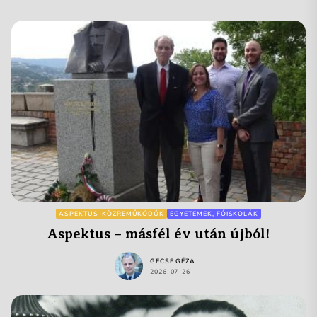
ASPEKTUS-KÖZREMŰKÖDŐK
EGYETEMEK, FŐISKOLÁK
Aspektus – másfél év után újból!
GECSE GÉZA
2026-07-26