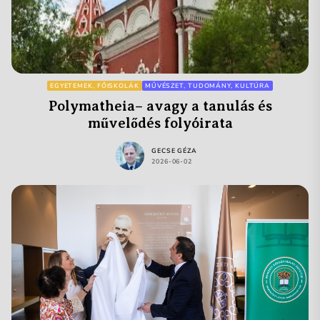
EGYETEMEK, FŐISKOLÁK
MŰVÉSZET, TUDOMÁNY, KULTÚRA
Polymatheia– avagy a tanulás és
művelődés folyóirata
GECSE GÉZA
2026-06-02