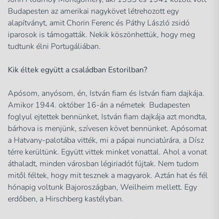
Budapesten az amerikai nagykövet létrehozott egy
alapítványt, amit Chorin Ferenc és Páthy László zsidó
iparosok is támogatták. Nekik köszönhettük, hogy meg
tudtunk élni Portugáliában.
Kik éltek együtt a családban Estorilban?
Apósom, anyósom, én, István fiam és István fiam dajkája.
Amikor 1944. október 16-án a németek Budapesten
foglyul ejtettek bennünket, István fiam dajkája azt mondta,
bárhova is menjünk, szívesen követ bennünket. Apósomat
a Hatvany-palotába vitték, mi a pápai nunciatúrára, a Dísz
térre kerültünk. Együtt vittek minket vonattal. Ahol a vonat
áthaladt, minden városban légiriadót fújtak. Nem tudom
mitől féltek, hogy mit tesznek a magyarok. Aztán hat és fél
hónapig voltunk Bajoroszágban, Weilheim mellett. Egy
erdőben, a Hirschberg kastélyban.