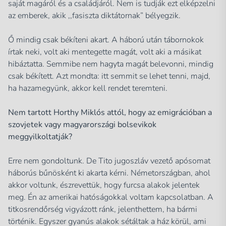
saját magáról és a családjáról. Nem is tudják ezt elképzelni
az emberek, akik ,,fasiszta diktátornak” bélyegzik.
Ő mindig csak békíteni akart. A háború után tábornokok
írtak neki, volt aki mentegette magát, volt aki a másikat
hibáztatta. Semmibe nem hagyta magát belevonni, mindig
csak békített. Azt mondta: itt semmit se lehet tenni, majd,
ha hazamegyünk, akkor kell rendet teremteni.
Nem tartott Horthy Miklós attól, hogy az emigrációban a
szovjetek vagy magyarországi bolsevikok
meggyilkoltatják?
Erre nem gondoltunk. De Tito jugoszláv vezető apósomat
háborús bűnösként ki akarta kérni. Németországban, ahol
akkor voltunk, észrevettük, hogy furcsa alakok jelentek
meg. Én az amerikai hatóságokkal voltam kapcsolatban. A
titkosrendőrség vigyázott ránk, jelenthettem, ha bármi
történik. Egyszer gyanús alakok sétáltak a ház körül, ami