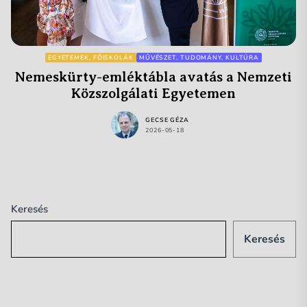
EGYETEMEK, FŐISKOLÁK
MŰVÉSZET, TUDOMÁNY, KULTÚRA
Nemeskürty-emléktábla avatás a Nemzeti
Közszolgálati Egyetemen
GECSE GÉZA
2026-05-18
Keresés
Keresés