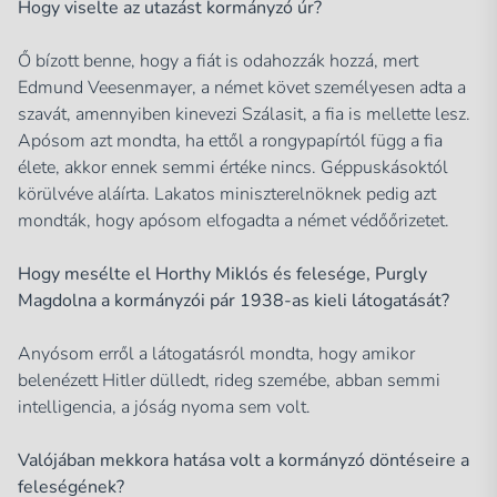
Hogy viselte az utazást kormányzó úr?
Ő bízott benne, hogy a fiát is odahozzák hozzá, mert
Edmund Veesenmayer
, a német követ személyesen adta a
szavát, amennyiben kinevezi Szálasit, a fia is mellette lesz.
Apósom azt mondta, ha ettől a rongypapírtól függ a fia
élete, akkor ennek semmi értéke nincs. Géppuskásoktól
körülvéve aláírta. Lakatos miniszterelnöknek pedig azt
mondták, hogy apósom elfogadta a német védőőrizetet.
Hogy mesélte el Horthy Miklós és felesége, Purgly
Magdolna a kormányzói pár 1938-as kieli látogatását?
Anyósom erről a látogatásról mondta, hogy amikor
belenézett Hitler dülledt, rideg szemébe, abban semmi
intelligencia, a jóság nyoma sem volt.
Valójában mekkora hatása volt a kormányzó döntéseire a
feleségének?