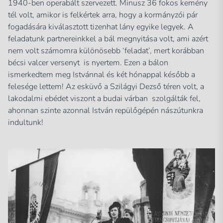
1940-ben operabált szervezett. Minusz 36 fokos kemény
tél volt, amikor is felkértek arra, hogy a kormányzói pár
fogadására kiválasztott tizenhat lány egyike legyek. A
feladatunk partnereinkkel a bál megnyitása volt, ami azért
nem volt számomra különösebb ‘feladat’, mert korábban
bécsi valcer versenyt is nyertem. Ezen a bálon
ismerkedtem meg Istvánnal és két hónappal később a
felesége lettem! Az esküvő a Szilágyi Dezső téren volt, a
lakodalmi ebédet viszont a budai várban szolgálták fel,
ahonnan szinte azonnal István repülőgépén nászútunkra
indultunk!