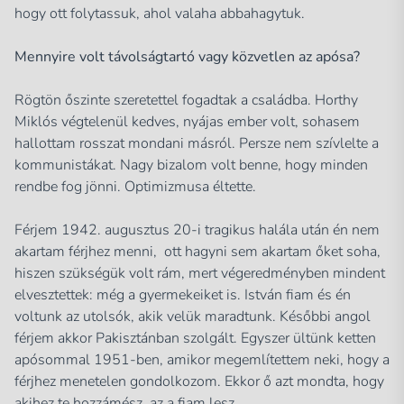
hogy ott folytassuk, ahol valaha abbahagytuk.
Mennyire volt távolságtartó vagy közvetlen az apósa?
Rögtön őszinte szeretettel fogadtak a családba. Horthy
Miklós végtelenül kedves, nyájas ember volt, sohasem
hallottam rosszat mondani másról. Persze nem szívlelte a
kommunistákat. Nagy bizalom volt benne, hogy minden
rendbe fog jönni. Optimizmusa éltette.
Férjem 1942. augusztus 20-i tragikus halála után én nem
akartam férjhez menni, ott hagyni sem akartam őket soha,
hiszen szükségük volt rám, mert végeredményben mindent
elvesztettek: még a gyermekeiket is. István fiam és én
voltunk az utolsók, akik velük maradtunk. Későbbi angol
férjem akkor Pakisztánban szolgált. Egyszer ültünk ketten
apósommal 1951-ben, amikor megemlítettem neki, hogy a
férjhez menetelen gondolkozom. Ekkor ő azt mondta, hogy
akihez te hozzámész, az a fiam lesz.