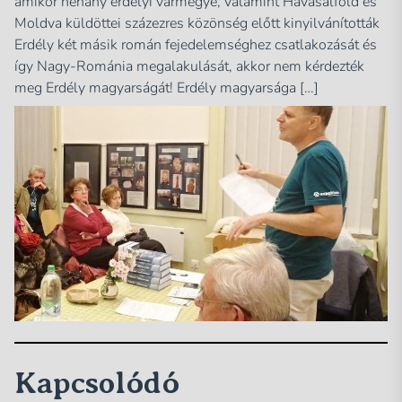
amikor néhány erdélyi vármegye, valamint Havasalföld és
Moldva küldöttei százezres közönség előtt kinyilvánították
Erdély két másik román fejedelemséghez csatlakozását és
így Nagy-Románia megalakulását, akkor nem kérdezték
meg Erdély magyarságát! Erdély magyarsága […]
Kapcsolódó