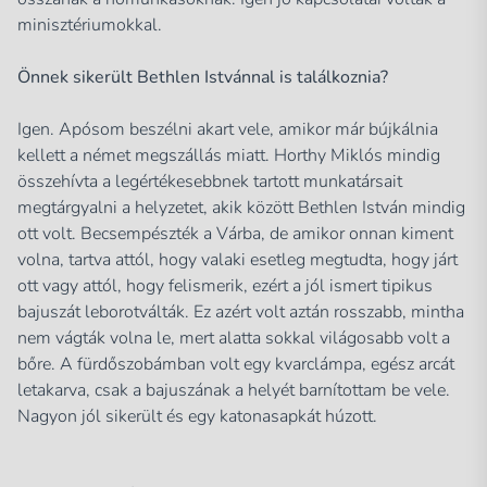
minisztériumokkal.
Önnek sikerült Bethlen Istvánnal is találkoznia?
Igen. Apósom beszélni akart vele, amikor már bújkálnia
kellett a német megszállás miatt. Horthy Miklós mindig
összehívta a legértékesebbnek tartott munkatársait
megtárgyalni a helyzetet, akik között Bethlen István mindig
ott volt. Becsempészték a Várba, de amikor onnan kiment
volna, tartva attól, hogy valaki esetleg megtudta, hogy járt
ott vagy attól, hogy felismerik, ezért a jól ismert tipikus
bajuszát leborotválták. Ez azért volt aztán rosszabb, mintha
nem vágták volna le, mert alatta sokkal világosabb volt a
bőre. A fürdőszobámban volt egy kvarclámpa, egész arcát
letakarva, csak a bajuszának a helyét barnítottam be vele.
Nagyon jól sikerült és egy katonasapkát húzott.