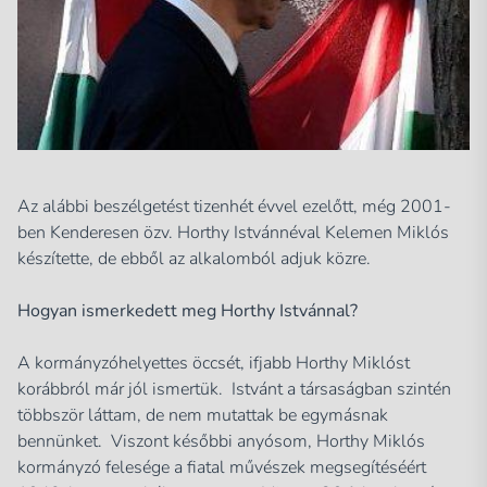
Az alábbi beszélgetést tizenhét évvel ezelőtt, még 2001-
ben Kenderesen özv. Horthy Istvánnéval Kelemen Miklós
készítette, de ebből az alkalomból adjuk közre.
Hogyan ismerkedett meg Horthy Istvánnal?
A kormányzóhelyettes öccsét, ifjabb Horthy Miklóst
korábbról már jól ismertük. Istvánt a társaságban szintén
többször láttam, de nem mutattak be egymásnak
bennünket. Viszont későbbi anyósom, Horthy Miklós
kormányzó felesége a fiatal művészek megsegítéséért