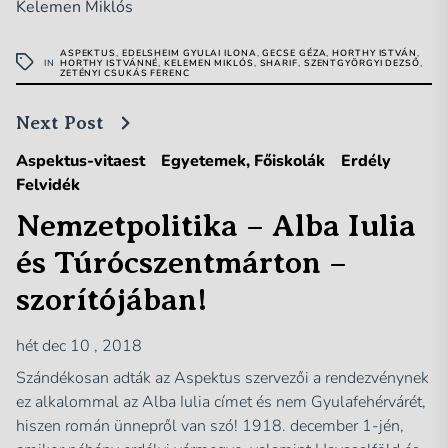
Kelemen Miklós
ASPEKTUS
,
EDELSHEIM GYULAI ILONA
,
GECSE GÉZA
,
HORTHY ISTVÁN
,
IN
HORTHY ISTVÁNNÉ
,
KELEMEN MIKLÓS
,
SHARIF
,
SZENTGYÖRGYI DEZSŐ
,
ZETÉNYI CSUKÁS FERENC
Next Post
Aspektus-vitaest
Egyetemek, Főiskolák
Erdély
Felvidék
Nemzetpolitika – Alba Iulia
és Túrócszentmárton –
szorítójában!
hét dec 10 , 2018
Szándékosan adták az Aspektus szervezői a rendezvénynek
ez alkalommal az Alba Iulia címet és nem Gyulafehérvárét,
hiszen román ünnepről van szó! 1918. december 1-jén,