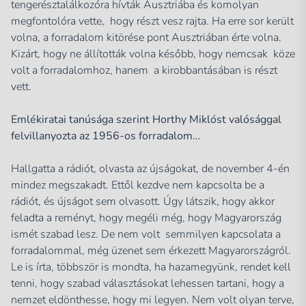
tengerésztalálkozóra hívták Ausztriába és komolyan
megfontolóra vette, hogy részt vesz rajta. Ha erre sor került
volna, a forradalom kitörése pont Ausztriában érte volna.
Kizárt, hogy ne állították volna később, hogy nemcsak köze
volt a forradalomhoz, hanem a kirobbantásában is részt
vett.
Emlékiratai tanúsága szerint Horthy Miklóst valósággal
felvillanyozta az 1956-os forradalom…
Hallgatta a rádiót, olvasta az újságokat, de november 4-én
mindez megszakadt. Ettől kezdve nem kapcsolta be a
rádiót, és újságot sem olvasott. Úgy látszik, hogy akkor
feladta a reményt, hogy megéli még, hogy Magyarország
ismét szabad lesz. De nem volt semmilyen kapcsolata a
forradalommal, még üzenet sem érkezett Magyarországról.
Le is írta, többször is mondta, ha hazamegyünk, rendet kell
tenni, hogy szabad választásokat lehessen tartani, hogy a
nemzet eldönthesse, hogy mi legyen. Nem volt olyan terve,