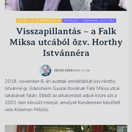
ASPEKTUS-KÖZREMŰKÖDŐK
MŰVÉSZET, TUDOMÁNY, KULTÚRA
Visszapillantás – a Falk
Miksa utcából özv. Horthy
Istvánnéra
GECSE GÉZA
2018-12-06
2018. november 6-án avattak emléktáblát özv.Horthy
Istvánné gr. Edelsheim Gyulai Ilonának Falk Miksa utcai
lakásának falán. Ebből az alkalomból adjuk közre azt a
2001-ben készült interjút, amelyet Kenderesen készített
vele Kelemen Miklós.