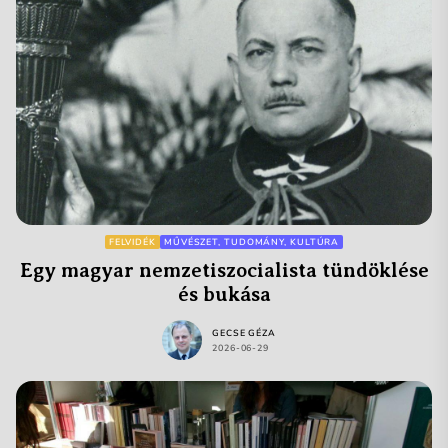
FELVIDÉK
MŰVÉSZET, TUDOMÁNY, KULTÚRA
Egy magyar nemzetiszocialista tündöklése
és bukása
GECSE GÉZA
2026-06-29