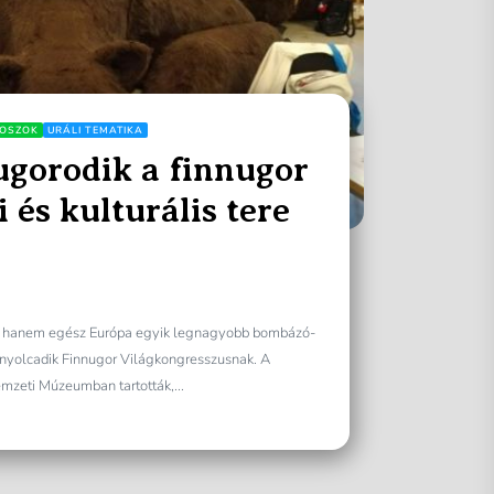
OSZOK
URÁLI TEMATIKA
ugorodik a finnugor
 és kulturális tere
g, hanem egész Európa egyik legnagyobb bombázó-
i, nyolcadik Finnugor Világkongresszusnak. A
mzeti Múzeumban tartották,...