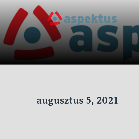
Skip
to
Új
the
Aspe
content
augusztus 5, 2021