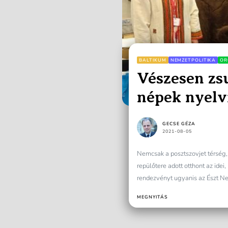
BALTIKUM
NEMZETPOLITIKA
OR
Vészesen zs
népek nyelvi
GECSE GÉZA
2021-08-05
Nemcsak a posztszovjet térsé
repülőtere adott otthont az ide
rendezvényt ugyanis az Észt Ne
MEGNYITÁS