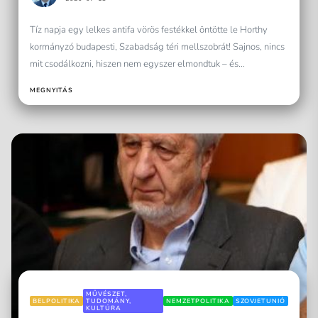
Tíz napja egy lelkes antifa vörös festékkel öntötte le Horthy
kormányzó budapesti, Szabadság téri mellszobrát! Sajnos, nincs
mit csodálkozni, hiszen nem egyszer elmondtuk – és...
MEGNYITÁS
MŰVÉSZET,
BELPOLITIKA
TUDOMÁNY,
NEMZETPOLITIKA
SZOVJETUNIÓ
KULTÚRA