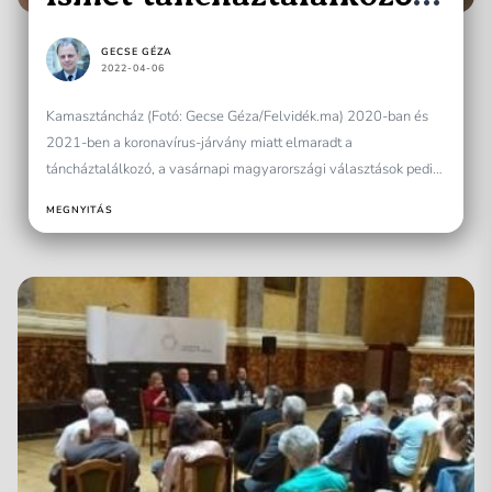
immár 41. alkalommal!
GECSE GÉZA
2022-04-06
Kamasztáncház (Fotó: Gecse Géza/Felvidék.ma) 2020-ban és
2021-ben a koronavírus-járvány miatt elmaradt a
táncháztalálkozó, a vasárnapi magyarországi választások pedig
kicsit elterelték a figyelmet a táncházmozgalom emblematikus...
MEGNYITÁS