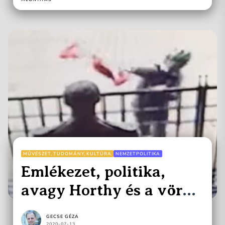
MŰVÉSZET, TUDOMÁNY, KULTÚRA
NEMZETPOLITIKA
Emlékezet, politika,
avagy Horthy és a vörös
festék
GECSE GÉZA
2020-07-13