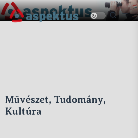
Skip
to
Új
the
Aspektus
content
Művészet, Tudomány,
Kultúra