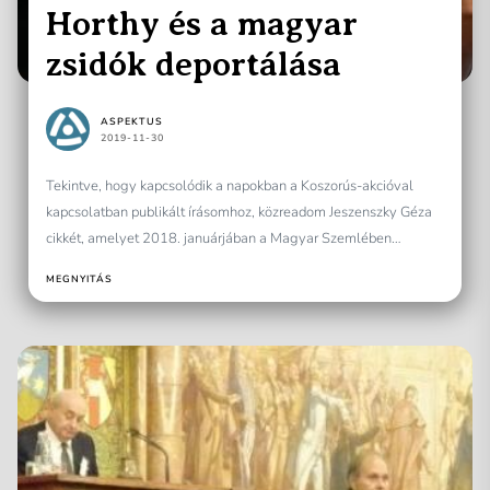
Horthy és a magyar
zsidók deportálása
ASPEKTUS
2019-11-30
Tekintve, hogy kapcsolódik a napokban a Koszorús-akcióval
kapcsolatban publikált írásomhoz, közreadom Jeszenszky Géza
cikkét, amelyet 2018. januárjában a Magyar Szemlében
jelentetett meg. Erre a cikkre...
MEGNYITÁS