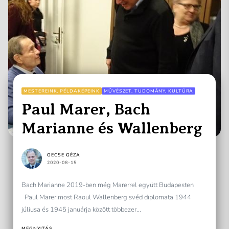
MESTEREINK, PÉLDAKÉPEINK
MŰVÉSZET, TUDOMÁNY, KULTÚRA
Paul Marer, Bach
Marianne és Wallenberg
GECSE GÉZA
2020-08-15
Bach Marianne 2019-ben még Marerrel együtt Budapesten
Paul Marer most Raoul Wallenberg svéd diplomata 1944
júliusa és 1945 januárja között többezer...
MEGNYITÁS