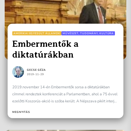
AMERIKAI EGYESÜLT ÁLLAMOK
MŰVÉSZET, TUDOMÁNY, KULTÚRA
Embermentők a
diktatúrákban
GECSE GÉZA
2019-11-29
2019.november 14-én Embermentők sorsa a diktatúrákban
címmel rendeztek konferenciát a Parlamentben, ahol a 75 évvel
ezelőtti Koszorús-akció is szóba került. A Népszava pikírt interjút
közölt...
MEGNYITÁS