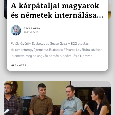
A kárpátaljai magyarok
és németek internálása
és deportálása 1944 és
GECSE GÉZA
1955 között
2022-06-23
Fotók: Győrffy Szabolcs és Gecse Géza A 822 oldalas
dokumentumgyűjteményt Budapest Főváros Levéltára közösen
jelentette meg az ungvári Kárpáti Kiadóval és a Nemzeti
Emlékezet Bizottságával....
MEGNYITÁS