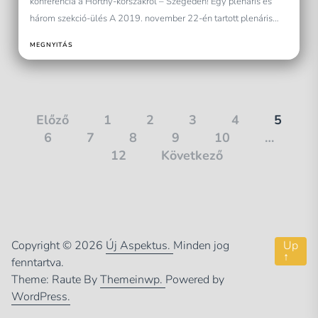
konferencia a Horthy-korszakról – Szegeden! Egy plenáris és
három szekció-ülés A 2019. november 22-én tartott plenáris
ülés témája a...
MEGNYITÁS
Bejegyzések
Előző
1
2
3
4
5
6
7
8
9
10
…
lapozása
12
Következő
Copyright © 2026
Új Aspektus.
Minden jog
Up
↑
fenntartva.
Theme: Raute By
Themeinwp.
Powered by
WordPress.