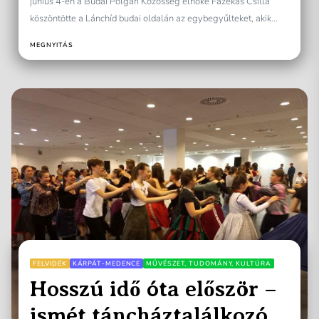
június 4-én a Budai Polgári Közösség elnöke Fazekas Csilla
köszöntötte a Lánchíd budai oldalán az egybegyűlteket, akik...
MEGNYITÁS
FELVIDÉK
KÁRPÁT-MEDENCE
MŰVÉSZET, TUDOMÁNY, KULTÚRA
Hosszú idő óta először –
ismét táncháztalálkozó –