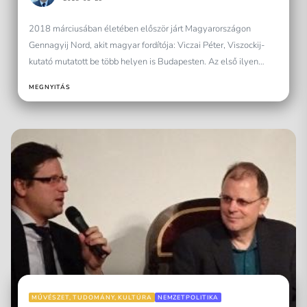
2018 márciusában életében először járt Magyarországon
Gennagyij Nord, akit magyar fordítója: Viczai Péter, Viszockij-
kutató mutatott be több helyen is Budapesten. Az első ilyen
rendezvényen Gecse...
MEGNYITÁS
MŰVÉSZET, TUDOMÁNY, KULTÚRA
NEMZETPOLITIKA