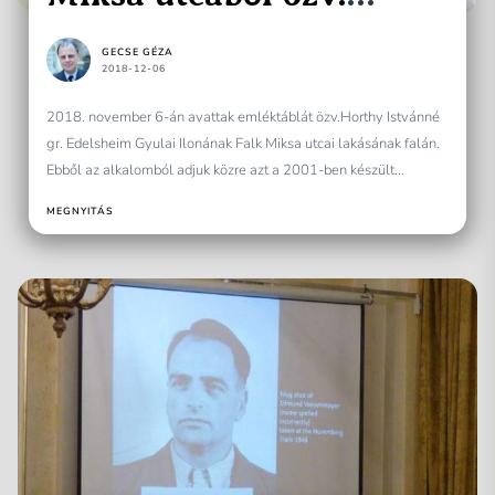
Horthy Istvánnéra
GECSE GÉZA
2018-12-06
2018. november 6-án avattak emléktáblát özv.Horthy Istvánné
gr. Edelsheim Gyulai Ilonának Falk Miksa utcai lakásának falán.
Ebből az alkalomból adjuk közre azt a 2001-ben készült...
MEGNYITÁS