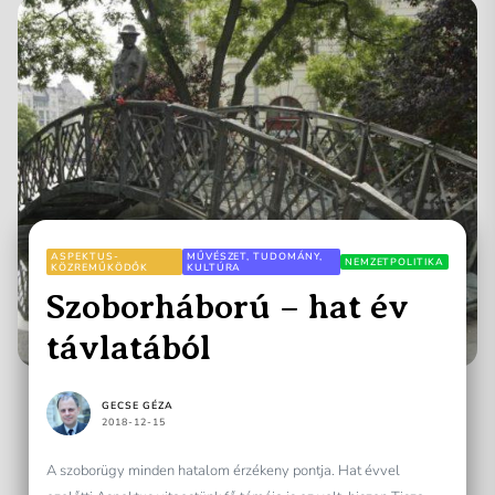
ASPEKTUS-
MŰVÉSZET, TUDOMÁNY,
NEMZETPOLITIKA
KÖZREMŰKÖDŐK
KULTÚRA
Szoborháború – hat év
távlatából
GECSE GÉZA
2018-12-15
A szoborügy minden hatalom érzékeny pontja. Hat évvel