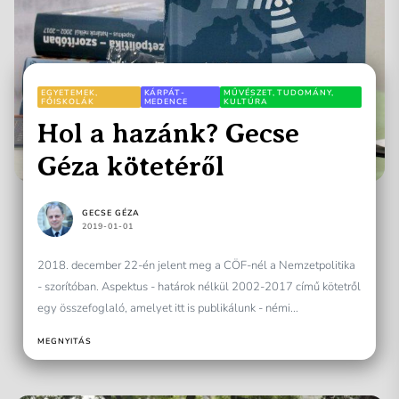
EGYETEMEK,
KÁRPÁT-
MŰVÉSZET, TUDOMÁNY,
FŐISKOLÁK
MEDENCE
KULTÚRA
Hol a hazánk? Gecse
Géza kötetéről
GECSE GÉZA
2019-01-01
2018. december 22-én jelent meg a CÖF-nél a Nemzetpolitika
- szorítóban. Aspektus - határok nélkül 2002-2017 című kötetről
egy összefoglaló, amelyet itt is publikálunk - némi...
MEGNYITÁS