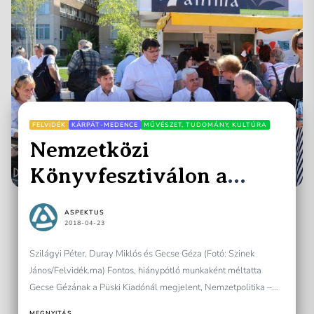
FELVIDÉK
KÁRPÁT-MEDENCE
MŰVÉSZET, TUDOMÁNY, KULTÚRA
Nemzetközi
Könyvfesztiválon a
Millenárison
ASPEKTUS
2018-04-23
Szilágyi Péter, Duray Miklós és Gecse Géza (Fotó: Szinek
János/Felvidék.ma) Fontos, hiánypótló munkaként méltatta
Gecse Gézának a Püski Kiadónál megjelent, Nemzetpolitika –
szorítóban című kötetét...
MEGNYITÁS