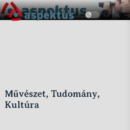
Skip
to
Új
the
Aspektus
content
Művészet, Tudomány,
Kultúra