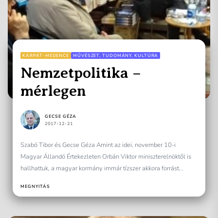
KÁRPÁT-MEDENCE
MŰVÉSZET, TUDOMÁNY, KULTÚRA
Nemzetpolitika –
mérlegen
GECSE GÉZA
2017-12-21
Szabó Tibor és Gecse Géza Amint az idei, november 10-i
Magyar Állandó Értekezleten Orbán Viktor miniszterelnöktől is
hallhattuk, a magyar kormány immár tízszer akkora forrást...
MEGNYITÁS