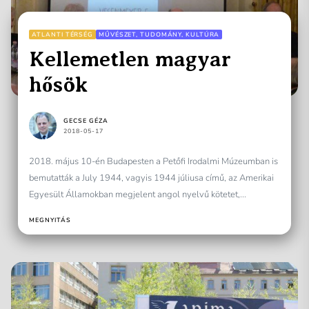
ATLANTI TÉRSÉG
MŰVÉSZET, TUDOMÁNY, KULTÚRA
Kellemetlen magyar
hősök
GECSE GÉZA
2018-05-17
2018. május 10-én Budapesten a Petőfi Irodalmi Múzeumban is
bemutatták a July 1944, vagyis 1944 júliusa című, az Amerikai
Egyesült Államokban megjelent angol nyelvű kötetet,...
MEGNYITÁS