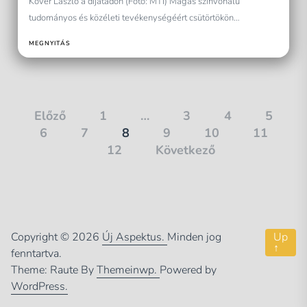
Kövér László a díjátadón (Fotó: MTI) Magas színvonalú
tudományos és közéleti tevékenységéért csütörtökön
Budapesten a...
MEGNYITÁS
Bejegyzések
Előző
1
…
3
4
5
6
7
8
9
10
11
lapozása
12
Következő
Copyright © 2026
Új Aspektus.
Minden jog
Up
↑
fenntartva.
Theme: Raute By
Themeinwp.
Powered by
WordPress.