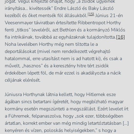
jogát. Végül kifejezte óhaját, hogy „a zsidók ügyeinek
irányítása… kivétessék” Endre László és Baky László
[15]
kezéből és őket mentsék föl állásukból.
Június 21-én
Veesenmayer táviratban értesítette Ribbentropot Horthy
fenti „titkos” leveléről, azt Bethlen és a kormányzó Miklós
fia intrikáinak, továbbá az egyházaknak tulajdonította.
[16]
Noha levelében Horthy még nem tiltotta le a
deportálásokat (mivel nem rendelkezett végrehajtó
hatalommal, erre utasítást nem is ad hatott ki), és csak a
művelt, „hasznos” és a keresztény hitre tért zsidók
érdekében lépett föl, de már ezzel is akadályozta a nácik
céljának elérését.
Júniusra Horthynak látnia kellett, hogy Hitlernek esze
ágában sincs betartani ígéretét, hogy megbízható magyar
kormány esetén megszünteti a megszállást. Ezért levelet írt
a Führernek, felpanaszolva, hogy „sok ezer, többségében
ártatlan, korrekt ember van még mindig letartóztatásban […]
kenyéren és vízen, poloskás helyiségekben,” s hogy a