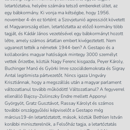
letartóztatva, helyére számára tetsző embereket ültet, az
egy bábkormány. Ki vonja ma kétségbe, hogy 1956.
november 4-én ez történt: a Szovjetunió agressziót követett
el Magyarország ellen, letartóztatta az előző kormány több
tagját, és Kádár János vezetésével egy bábkormányt hozott
létre, amely számos ártatlan embert kivégeztetett. Nem
ugyanezt tették a németek 1944-ben? A Gestapo és a
kollaboráns magyar hatóságok mintegy 3000 személyt
vettek őrizetbe, köztük Nagy Ferenc kisgazda, Peyer Károly,
Buchinger Manó és Györki Imre szociáldemokrata és Sigray
Antal legitimista pártvezetőt. Nincs igaza Ungváry
Krisztiánnak, hogy a megszállás után a magyar parlament
változatlanul tovább működött! Változatlanul? A fegyverrel
ellenálló Bajcsy-Zsilinszky Endre mellett Apponyi
Györgyöt, Gratz Gusztávot, Rassay Károlyt és számos
további országgyűlési képviselőt a Gestapo még
március19-én letartóztatott, mások, köztük Bethlen István
korábbi miniszterelnök, a Felsőház tagja, a letartóztatás