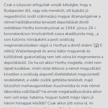
Csak a súlyosan elfogultak vonják kétségbe, hogy a
Budapesten élő, vagy oda menekült, ott bujkáló jó
negyedmillió zsidó származású magyar állampolgárnak a
német haláltáborokba tervezett deportálását döntő
mértékben Horthy kormányzónak az 1944. június 26-i
koronatanácson kinyilvánított szava akadályozta meg, „a
sors különös iróniájaként a pesti zsidóság
megmenekülésében végül is Horthyé a döntő érdem.”
[2]
E
nélkül Wallenbergnek és annyi bátor magyarnak és
külföldinek gyakorlatilag nem lett volna kit megmentenie a
deportálástól. De ha ezt akkor Horthy megtette, miért nem
lépett korábban, miért nézte tétlenül a német megszállást
követően a zsidóság alapvető életfeltételeit megszüntető
rendeleteket, a vidéki zsidók gettókba terelését, majd
túlzsúfolt marhavagonokban Auschwitzba és más német
táborokba szállítását? Ha ennek megakadályozására akkor
nem volt ereje, hatalma, hogyan tudott mégis lépni jó
három hónappal később? Csak akkor jött volna rá, mi