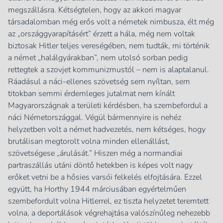
megszállásra. Kétségtelen, hogy az akkori magyar
társadalomban még erős volt a németek nimbusza, élt még
az „országgyarapításért” érzett a hála, még nem voltak
biztosak Hitler teljes vereségében, nem tudták, mi történik
a német „halálgyárakban”, nem utolsó sorban pedig
rettegtek a szovjet kommunizmustól – nem is alaptalanul.
Ráadásul a náci-ellenes szövetség sem nyíltan, sem
titokban semmi érdemleges jutalmat nem kínált
Magyarországnak a területi kérdésben, ha szembefordul a
náci Németországgal. Végül bármennyire is nehéz
helyzetben volt a német hadvezetés, nem kétséges, hogy
brutálisan megtorolt volna minden ellenállást,
szövetségese „árulását.” Hiszen még a normandiai
partraszállás utáni döntő hetekben is képes volt nagy
erőket vetni be a hősies varsói felkelés elfojtására. Ezzel
együtt, ha Horthy 1944 márciusában egyértelműen
szembefordult volna Hitlerrel, ez tiszta helyzetet teremtett
volna, a deportálások végrehajtása valószínűleg nehezebb