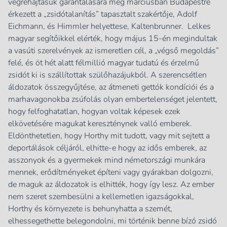
végrehajtásuk garantálására még márciusban Budapestre
érkezett a „zsidótalanítás” tapasztalt szakértője, Adolf
Eichmann, és Himmler helyettese, Kaltenbrunner. Lelkes
magyar segítőikkel elérték, hogy május 15-én megindultak
a vasúti szerelvények az ismeretlen cél, a „végső megoldás”
felé, és öt hét alatt félmillió magyar tudatú és érzelmű
zsidót ki is szállítottak szülőhazájukból. A szerencsétlen
áldozatok összegyűjtése, az átmeneti gettók kondíciói és a
marhavagonokba zsúfolás olyan embertelenséget jelentett,
hogy felfoghatatlan, hogyan voltak képesek ezek
elkövetésére magukat kereszténynek valló emberek.
Eldönthetetlen, hogy Horthy mit tudott, vagy mit sejtett a
deportálások céljáról, elhitte-e hogy az idős emberek, az
asszonyok és a gyermekek mind németországi munkára
mennek, erődítményeket építeni vagy gyárakban dolgozni,
de maguk az áldozatok is elhitték, hogy így lesz. Az ember
nem szeret szembesülni a kellemetlen igazságokkal,
Horthy és környezete is behunyhatta a szemét,
elhessegethette belegondolni, mi történik benne bízó zsidó