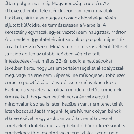
állampolgáraival még Magyarország területén. Az
elkövetett embertelenségek azonban nem maradtak
titokban, hírük a semleges országok követségei révén
eljutott külföldre, és természetesen a Várba is. A
keresztény egyházak egyes vezetői sem hallgattak. Márton
Áron erdélyi (gyulafehérvári) katolikus püspök május 18-
án a kolozsvári Szent Mihály templom szószékéről ítélte el
„a zsidók ellen az utóbbi időkben végrehajtott
intézkedések”-et, május 22-én pedig a hatóságokat
levélben kérte, hogy „az embertelenségeket akadályozzák
meg, vagy ha erre nem képesek, ne működjenek több ezer
ember elpusztítására irányuló cselekményekben közre.
Ezekben a végzetes napokban minden felelős embernek
éreznie kell, hogy nemzetünk sorsa és vele együtt
mindnyájunk sorsa is Isten kezében van, nem lehet tehát
Isten bosszúállását magunk fejére hívnunk olyan bűnök
elkövetésével, vagy azokban való közreműködéssel,
amelyeket a katekizmus az égbekiáltó bűnök közé sorol, s
amelyeknek földi megtorlása a tapasztalat szerint nem