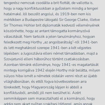
tengerész nemcsak csodálta a brit flottát, de vallotta is,
hogy a nagy konfliktusokban a győzelem mindig a tengeri
hatalmaké. Jól beszélt angolul, és 1919-ben nem kis
mértékben a Budapestre látogató Sir George Clarke, illetve
Sir Thomes Hohler brit diplomaták kedvező véleményének
köszönhette, hogy az antant támogatta kormányzóvá
választását. Nem tartozik a jelen tanulmányhoz, hogyan
feledkezett meg Horthy „az angolbarátság”-ról 1941-ben
és lett meghatározó szerepe 1941-ben a két végzetes
lépésben: a Jugoszlávia elleni német támadásban, majd a
Szovjetunió elleni háborúhoz történt csatlakozásban.
Azonban témánk előzménye, hogy 1941-es magatartását
mintegy korrigálva 1942 elején Horthy már belátta, milyen
súlyos hiba ismét a németek oldalán venni részt az újabb
világháborúban, és ettől fogva következetesen arra
törekedett, hogy Magyarország lépjen ki abból a
konfliktusból, amiből jól nem kerülhet ki. Azért
semmiképpen sem marasztalható el a kormányzó, hogy
addig nem akart nyíltan szakítani Hitlerrel, amíg annak