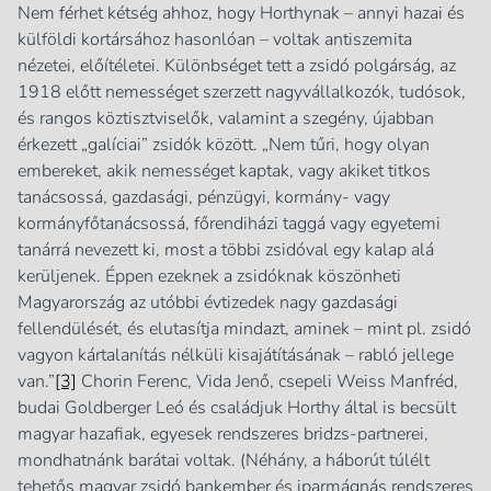
Nem férhet kétség ahhoz, hogy Horthynak – annyi hazai és
külföldi kortársához hasonlóan – voltak antiszemita
nézetei, előítéletei. Különbséget tett a zsidó polgárság, az
1918 előtt nemességet szerzett nagyvállalkozók, tudósok,
és rangos köztisztviselők, valamint a szegény, újabban
érkezett „galíciai” zsidók között. „Nem tűri, hogy olyan
embereket, akik nemességet kaptak, vagy akiket titkos
tanácsossá, gazdasági, pénzügyi, kormány- vagy
kormányfőtanácsossá, főrendiházi taggá vagy egyetemi
tanárrá nevezett ki, most a többi zsidóval egy kalap alá
kerüljenek. Éppen ezeknek a zsidóknak köszönheti
Magyarország az utóbbi évtizedek nagy gazdasági
fellendülését, és elutasítja mindazt, aminek – mint pl. zsidó
vagyon kártalanítás nélküli kisajátításának – rabló jellege
van.”
[3]
Chorin Ferenc, Vida Jenő, csepeli Weiss Manfréd,
budai Goldberger Leó és családjuk Horthy által is becsült
magyar hazafiak, egyesek rendszeres bridzs-partnerei,
mondhatnánk barátai voltak. (Néhány, a háborút túlélt
tehetős magyar zsidó bankember és iparmágnás rendszeres