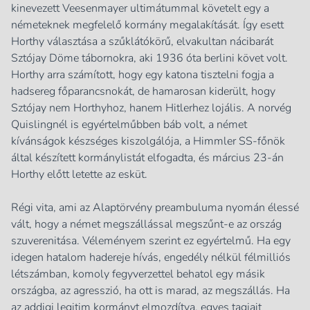
kinevezett Veesenmayer ultimátummal követelt egy a
németeknek megfelelő kormány megalakítását. Így esett
Horthy választása a szűklátókörű, elvakultan nácibarát
Sztójay Döme tábornokra, aki 1936 óta berlini követ volt.
Horthy arra számított, hogy egy katona tisztelni fogja a
hadsereg főparancsnokát, de hamarosan kiderült, hogy
Sztójay nem Horthyhoz, hanem Hitlerhez lojális. A norvég
Quislingnél is egyértelműbben báb volt, a német
kívánságok készséges kiszolgálója, a Himmler SS-főnök
által készített kormánylistát elfogadta, és március 23-án
Horthy előtt letette az esküt.
Régi vita, ami az Alaptörvény preambuluma nyomán élessé
vált, hogy a német megszállással megszűnt-e az ország
szuverenitása. Véleményem szerint ez egyértelmű. Ha egy
idegen hatalom hadereje hívás, engedély nélkül félmilliós
létszámban, komoly fegyverzettel behatol egy másik
országba, az agresszió, ha ott is marad, az megszállás. Ha
az addigi legitim kormányt elmozdítva, egyes tagjait