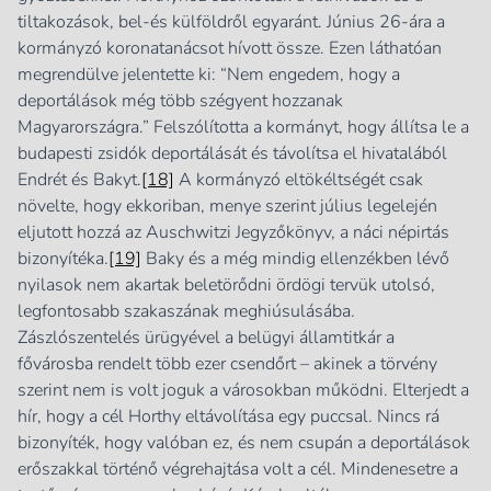
tiltakozások, bel-és külföldről egyaránt. Június 26-ára a
kormányzó koronatanácsot hívott össze. Ezen láthatóan
megrendülve jelentette ki: “Nem engedem, hogy a
deportálások még több szégyent hozzanak
Magyarországra.” Felszólította a kormányt, hogy állítsa le a
budapesti zsidók deportálását és távolítsa el hivatalából
Endrét és Bakyt.
[18]
A kormányzó eltökéltségét csak
növelte, hogy ekkoriban, menye szerint július legelején
eljutott hozzá az Auschwitzi Jegyzőkönyv, a náci népirtás
bizonyítéka.
[19]
Baky és a még mindig ellenzékben lévő
nyilasok nem akartak beletörődni ördögi tervük utolsó,
legfontosabb szakaszának meghiúsulásába.
Zászlószentelés ürügyével a belügyi államtitkár a
fővárosba rendelt több ezer csendőrt – akinek a törvény
szerint nem is volt joguk a városokban működni. Elterjedt a
hír, hogy a cél Horthy eltávolítása egy puccsal. Nincs rá
bizonyíték, hogy valóban ez, és nem csupán a deportálások
erőszakkal történő végrehajtása volt a cél. Mindenesetre a