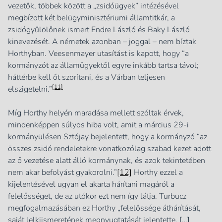
vezetők, többek között a „zsidóügyek” intézésével
megbízott két belügyminisztériumi államtitkár, a
zsidógyűlölőnek ismert Endre László és Baky László
kinevezését. A németek azonban – joggal – nem bíztak
Horthyban. Veesenmayer utasítást is kapott, hogy “a
kormányzót az államügyektől egyre inkább tartsa távol;
háttérbe kell őt szorítani, és a Várban teljesen
[11]
elszigetelni.”
Míg Horthy helyén maradása mellett szóltak érvek,
mindenképpen súlyos hiba volt, amit a március 29-i
kormányülésen Sztójay bejelentett, hogy a kormányzó “az
összes zsidó rendeletekre vonatkozólag szabad kezet adott
az ő vezetése alatt álló kormánynak, és azok tekintetében
nem akar befolyást gyakorolni.”
[12]
Horthy ezzel a
kijelentésével ugyan el akarta hárítani magáról a
felelősséget, de az utókor ezt nem így látja. Turbucz
megfogalmazásában ez Horthy „felelőssége áthárítását,
saját lelkiismeretének megnyugtatását jelentette. […]