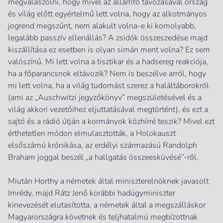
megválaszolni, hogy mivel az államfő távozásával ország
és világ előtt egyértelmű lett volna, hogy az alkotmányos
jogrend megszűnt, nem alakult volna-e ki komolyabb,
legalább passzív ellenállás? A zsidók összeszedése majd
kiszállítása ez esetben is olyan simán ment volna? Ez sem
valószínű. Mi lett volna a tisztikar és a hadsereg reakciója,
ha a főparancsnok eltávozik? Nem is beszélve arról, hogy
mi lett volna, ha a világ tudomást szerez a haláltáborokról
(ami az „Auschwitzi jegyzőkönyv” megszületésével és a
világ akkori vezetőihez eljuttatásával megtörtént), és ezt a
sajtó és a rádió útján a kormányok közhírré teszik? Mivel ezt
érthetetlen módon elmulasztották, a Holokauszt
elsőszámú krónikása, az erdélyi származású Randolph
Braham joggal beszél „a hallgatás összeesküvésé”-ről.
Miután Horthy a németek által miniszterelnöknek javasolt
Imrédy, majd Rátz Jenő korábbi hadügyminiszter
kinevezését elutasította, a németek által a megszálláskor
Magyarországra követnek és teljhatalmú megbízottnak