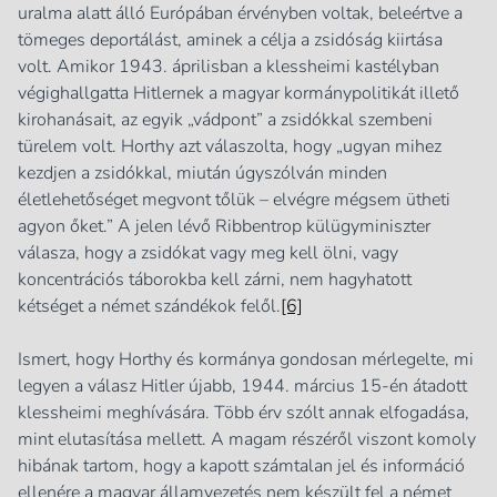
uralma alatt álló Európában érvényben voltak, beleértve a
tömeges deportálást, aminek a célja a zsidóság kiirtása
volt. Amikor 1943. áprilisban a klessheimi kastélyban
végighallgatta Hitlernek a magyar kormánypolitikát illető
kirohanásait, az egyik „vádpont” a zsidókkal szembeni
türelem volt. Horthy azt válaszolta, hogy „ugyan mihez
kezdjen a zsidókkal, miután úgyszólván minden
életlehetőséget megvont tőlük – elvégre mégsem ütheti
agyon őket.” A jelen lévő Ribbentrop külügyminiszter
válasza, hogy a zsidókat vagy meg kell ölni, vagy
koncentrációs táborokba kell zárni, nem hagyhatott
kétséget a német szándékok felől.
[6]
Ismert, hogy Horthy és kormánya gondosan mérlegelte, mi
legyen a válasz Hitler újabb, 1944. március 15-én átadott
klessheimi meghívására. Több érv szólt annak elfogadása,
mint elutasítása mellett. A magam részéről viszont komoly
hibának tartom, hogy a kapott számtalan jel és információ
ellenére a magyar államvezetés nem készült fel a német