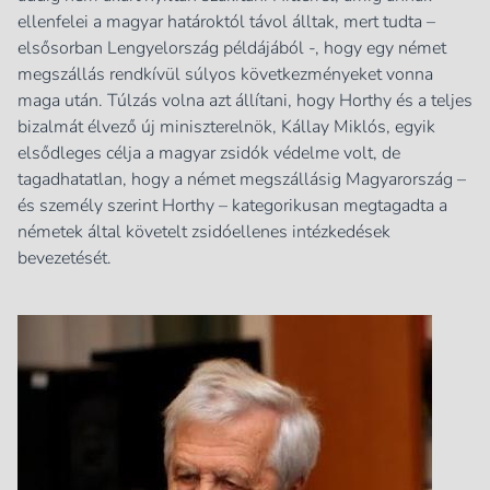
ellenfelei a magyar határoktól távol álltak, mert tudta –
elsősorban Lengyelország példájából -, hogy egy német
megszállás rendkívül súlyos következményeket vonna
maga után. Túlzás volna azt állítani, hogy Horthy és a teljes
bizalmát élvező új miniszterelnök, Kállay Miklós, egyik
elsődleges célja a magyar zsidók védelme volt, de
tagadhatatlan, hogy a német megszállásig Magyarország –
és személy szerint Horthy – kategorikusan megtagadta a
németek által követelt zsidóellenes intézkedések
bevezetését.