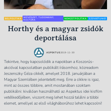
MŰVÉSZET, TUDOMÁNY,
BELPOLITIKA
NEMZETPOLITIKA
SZOVJETUNIÓ
KULTÚRA
Horthy és a magyar zsidók
deportálása
ASPEKTUS
2019-11-30
Tekintve, hogy kapcsolódik a napokban a Koszorús-
akcióval kapcsolatban publikált írásomhoz, közreadom
Jeszenszky Géza cikkét, amelyet 2018. januárjában a
Magyar Szemlében jelentetett meg. Erre a cikkre is igaz,
mint az összes többire, amit mostanában szoktam
publikálni: kiválóan használható az Aspektus idei kisfilm
vetélkedőjében, viszont meg lehet hozzá találni a többi
elemet, amellyel az első világháborúhoz lehet kapcsolni!