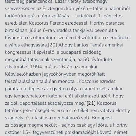
testőrség parancsnoka, Lázár Károly altábornagy
szervezésében az Esztergom környékén – talán a háborúból
történő kiugrás előmozdítására – tartalékolt 1. páncélos
ezred, élén Koszorús Ferenc ezredessel, Horthy parancsa
birtokában, július 6-ra virradóra tankjaival bevonult a
fővárosba és ultimátum-szerűen felszólította a csendőröket
a város elhagyására.
[20]
Ahogy Lantos Tamás amerikai
kongresszusi képviselő, a budapesti zsidóság
megpróbáltatásainak szemtanúja, az 50. évforduló
alkalmából 1994. május 26-án az amerikai
Képviselőházban jegyzőkönyvben megörökített
felszólalásában találóan mondta, „Koszorús ezredes
páratlan fellépése az egyetlen olyan ismert eset, amikor
egy tengelyhatalom katonai erőt alkalmazott azért, hogy
zsidók deportálását akadályozza meg.”
[21]
Koszorús
tettének jelentőségét és erkölcsi értékét nem vitatva Horthy
szándéka és utasítása meghatározó volt. Budapest
zsidósága megmenekült – sajnos csak egy időre, a Horthy
október 15-i fegyverszüneti proklamációját követő, német