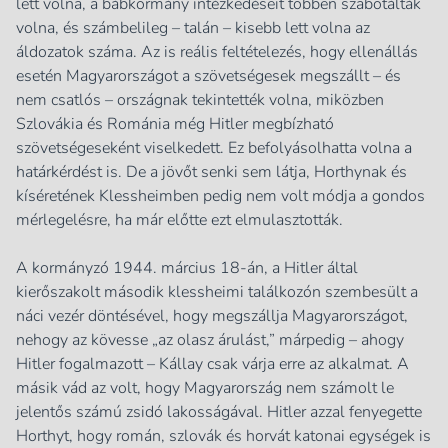
lett volna, a bábkormány intézkedéseit többen szabotálták
volna, és számbelileg – talán – kisebb lett volna az
áldozatok száma. Az is reális feltételezés, hogy ellenállás
esetén Magyarországot a szövetségesek megszállt – és
nem csatlós – országnak tekintették volna, miközben
Szlovákia és Románia még Hitler megbízható
szövetségeseként viselkedett. Ez befolyásolhatta volna a
határkérdést is. De a jövőt senki sem látja, Horthynak és
kíséretének Klessheimben pedig nem volt módja a gondos
mérlegelésre, ha már előtte ezt elmulasztották.
A kormányzó 1944. március 18-án, a Hitler által
kierőszakolt második klessheimi találkozón szembesült a
náci vezér döntésével, hogy megszállja Magyarországot,
nehogy az kövesse „az olasz árulást,” márpedig – ahogy
Hitler fogalmazott – Kállay csak várja erre az alkalmat. A
másik vád az volt, hogy Magyarország nem számolt le
jelentős számú zsidó lakosságával. Hitler azzal fenyegette
Horthyt, hogy román, szlovák és horvát katonai egységek is