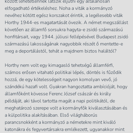
között lehetetlennek látszik eljutni egy általánosan
elfogadható értékeléshez. Noha a viták a kormányzó
nevéhez kötött egész korszakot érintik, a legélesebb viták
Horthy 1944-es magatartását övezik. A német megszállást
követően az államfő sorsukra hagyta-e zsidó származású
honfitársait, vagy 1944. júliusi fellépésével Budapest zsidó
származású lakosságának nagyobbik részét ő mentette-e
meg a deportálástól, tehát a majdnem biztos haláltól?
Horthy nem volt egy kimagasló tehetségű államférfi,
számos erősen vitaható politikai lépés, döntés is fűződik
hozzá, de egy kötelességeit nagyon komolyan vevő, jó
szándékú hazafi volt. Gyakran hangoztatta ambícióját, hogy
államfőként kövesse Ferenc József császár és király
példáját, aki távol tartotta magát a napi politikától, de
meghatározó szerepe volt a kormányfők kiválasztásában és
a külpolitika alakításában. Első világháborús
parancsnokként a kormányzó a németekre mint kiváló
katonákra és fegyvertársakra emlékezett, ugyanakkor mint