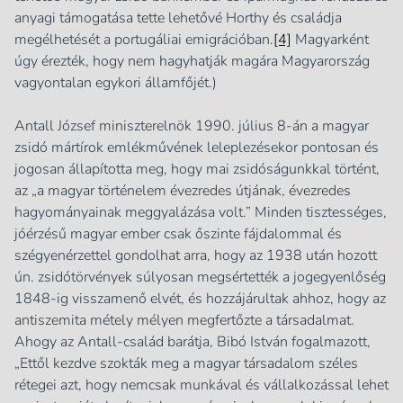
anyagi támogatása tette lehetővé Horthy és családja
megélhetését a portugáliai emigrációban.
[4]
Magyarként
úgy érezték, hogy nem hagyhatják magára Magyarország
vagyontalan egykori államfőjét.)
Antall József miniszterelnök 1990. július 8-án a magyar
zsidó mártírok emlékművének leleplezésekor pontosan és
jogosan állapította meg, hogy mai zsidóságunkkal történt,
az „a magyar történelem évezredes útjának, évezredes
hagyományainak meggyalázása volt.” Minden tisztességes,
jóérzésű magyar ember csak őszinte fájdalommal és
szégyenérzettel gondolhat arra, hogy az 1938 után hozott
ún. zsidótörvények súlyosan megsértették a jogegyenlőség
1848-ig visszamenő elvét, és hozzájárultak ahhoz, hogy az
antiszemita métely mélyen megfertőzte a társadalmat.
Ahogy az Antall-család barátja, Bibó István fogalmazott,
„Ettől kezdve szokták meg a magyar társadalom széles
rétegei azt, hogy nemcsak munkával és vállalkozással lehet