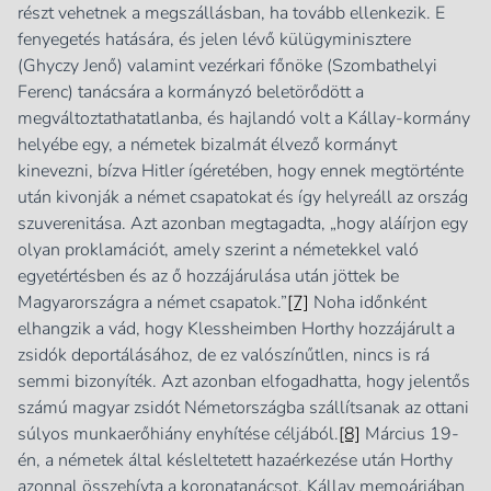
részt vehetnek a megszállásban, ha tovább ellenkezik. E
fenyegetés hatására, és jelen lévő külügyminisztere
(Ghyczy Jenő) valamint vezérkari főnöke (Szombathelyi
Ferenc) tanácsára a kormányzó beletörődött a
megváltoztathatatlanba, és hajlandó volt a Kállay-kormány
helyébe egy, a németek bizalmát élvező kormányt
kinevezni, bízva Hitler ígéretében, hogy ennek megtörténte
után kivonják a német csapatokat és így helyreáll az ország
szuverenitása. Azt azonban megtagadta, „hogy aláírjon egy
olyan proklamációt, amely szerint a németekkel való
egyetértésben és az ő hozzájárulása után jöttek be
Magyarországra a német csapatok.”
[7]
Noha időnként
elhangzik a vád, hogy Klessheimben Horthy hozzájárult a
zsidók deportálásához, de ez valószínűtlen, nincs is rá
semmi bizonyíték. Azt azonban elfogadhatta, hogy jelentős
számú magyar zsidót Németországba szállítsanak az ottani
súlyos munkaerőhiány enyhítése céljából.
[8]
Március 19-
én, a németek által késleltetett hazaérkezése után Horthy
azonnal összehívta a koronatanácsot. Kállay memoárjában