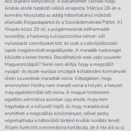
elől bujkálni kényszerült. A parlamentet Tasnádi Nagy
András elnök határidő nélkül elnapolta. Március 28-án a
kormány feloszlatta az addig háborítatlanul működő
ellenzéki Kisgazdapártot és a Szociáldemokrata Pártot. 41
főispán közül 29-et, a polgármesterek kétharmadát
lecserélte, a hadsereg kulcspozícióiba német- sőt
nyilasbarát személyeket tett, és csak a szélsőjobboldali
lapok megjelenését engedélyezte. A maradék hadsereget
kiküldte a keleti frontra. Beszélhetünk ezek után szuverén
Magyarországról? Senki sem állítja, hogy a megszállt
nyugat- és észak-európai országok kollaboráns kormányaik
révén szuverének maradtak volna. Kétségtelen, hogy
amennyiben Horthy nem maradt volna a helyén, a helyzet
még egyértelműbb lett volna. A magyar történelem
egyetlen admirálisa azonban úgy érezte, hogy nem
hagyhatja el a süllyedő hajót, és hogy maradásával
enyhítheti a megszállás körülményeit, idővel pedig
végrehajthatja a háborúból történő kiválás korábbi tervét.
Állami funkcióit a minimálisra korlátozta, de ő írta alá az új