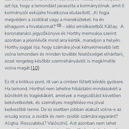
azt írja, hogy a lemondást javasolta a kormányzónak, amit ő
kormányzói esküjére hivatkozva elutasított. „Ki fogja
megvédeni a zsidókat vagy a menekülteket, ha én
[9]
elhagyom a hivatalomat?”
– idézi emlékezetből Kállay. A
koronatanács jegyzőkönyve és Horthy memoárja szerint
azonban a jelenlévők mind arra kérték, maradjon a helyén.
Horthy joggal írja, hogy számára jóval kényelmesebb lett
volna lemondani és minden további felelősséget elhárítani¸
ezzel rengeteg későbbi szemrehányástól is megkímélte
volna magát.
[10]
Ez itt a kritikus pont, itt van a címben föltett kérdés gyökere.
Ha lemond, Horthyt nem lehetne hibáztatni mindazokért a
bűnökért és tragédiákért, amelyek a megszállást követően
bekövetkeztek, és személyes megítélése ma jóval
kedvezőbb lenne. De ez esetben jobban alakult volna-e az
ország sorsa, a zsidók és nem-zsidók számára egyaránt?
Aligha. Rosszabbul? Valószínű. Azt azonban nem lehet