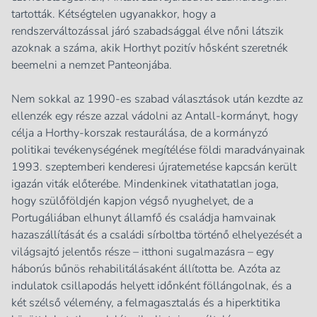
tartották. Kétségtelen ugyanakkor, hogy a
rendszerváltozással járó szabadsággal élve nőni látszik
azoknak a száma, akik Horthyt pozitív hősként szeretnék
beemelni a nemzet Panteonjába.
Nem sokkal az 1990-es szabad választások után kezdte az
ellenzék egy része azzal vádolni az Antall-kormányt, hogy
célja a Horthy-korszak restaurálása, de a kormányzó
politikai tevékenységének megítélése földi maradványainak
1993. szeptemberi kenderesi újratemetése kapcsán került
igazán viták előterébe. Mindenkinek vitathatatlan joga,
hogy szülőföldjén kapjon végső nyughelyet, de a
Portugáliában elhunyt államfő és családja hamvainak
hazaszállítását és a családi sírboltba történő elhelyezését a
világsajtó jelentős része – itthoni sugalmazásra – egy
háborús bűnös rehabilitálásaként állította be. Azóta az
indulatok csillapodás helyett időnként föllángolnak, és a
két szélső vélemény, a felmagasztalás és a hiperktitika