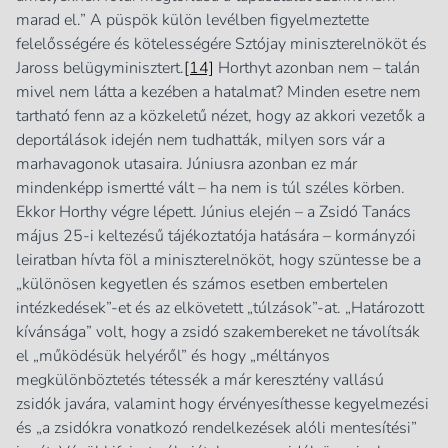
marad el.” A püspök külön levélben figyelmeztette
felelősségére és kötelességére Sztójay miniszterelnököt és
Jaross belügyminisztert.
[14]
Horthyt azonban nem – talán
mivel nem látta a kezében a hatalmat? Minden esetre nem
tartható fenn az a közkeletű nézet, hogy az akkori vezetők a
deportálások idején nem tudhatták, milyen sors vár a
marhavagonok utasaira. Júniusra azonban ez már
mindenképp ismertté vált – ha nem is túl széles körben.
Ekkor Horthy végre lépett. Június elején – a Zsidó Tanács
május 25-i keltezésű tájékoztatója hatására – kormányzói
leiratban hívta föl a miniszterelnököt, hogy szüntesse be a
„különösen kegyetlen és számos esetben embertelen
intézkedések”-et és az elkövetett „túlzások”-at. „Határozott
kívánsága” volt, hogy a zsidó szakembereket ne távolítsák
el „működésük helyéről” és hogy „méltányos
megkülönböztetés tétessék a már keresztény vallású
zsidók javára, valamint hogy érvényesíthesse kegyelmezési
és „a zsidókra vonatkozó rendelkezések alóli mentesítési”