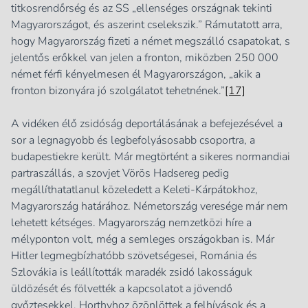
titkosrendőrség és az SS „ellenséges országnak tekinti
Magyarországot, és aszerint cselekszik.” Rámutatott arra,
hogy Magyarország fizeti a német megszálló csapatokat, s
jelentős erőkkel van jelen a fronton, miközben 250 000
német férfi kényelmesen él Magyarországon, „akik a
fronton bizonyára jó szolgálatot tehetnének.”
[17]
A vidéken élő zsidóság deportálásának a befejezésével a
sor a legnagyobb és legbefolyásosabb csoportra, a
budapestiekre került. Már megtörtént a sikeres normandiai
partraszállás, a szovjet Vörös Hadsereg pedig
megállíthatatlanul közeledett a Keleti-Kárpátokhoz,
Magyarország határához. Németország veresége már nem
lehetett kétséges. Magyarország nemzetközi híre a
mélyponton volt, még a semleges országokban is. Már
Hitler legmegbízhatóbb szövetségesei, Románia és
Szlovákia is leállították maradék zsidó lakosságuk
üldözését és fölvették a kapcsolatot a jövendő
győztesekkel. Horthyhoz özönlöttek a felhívások és a