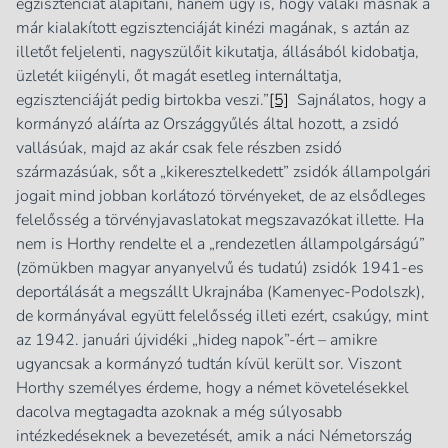
egzisztenciát alapítani, hanem úgy is, hogy valaki másnak a
már kialakított egzisztenciáját kinézi magának, s aztán az
illetőt feljelenti, nagyszülőit kikutatja, állásából kidobatja,
üzletét kiigényli, őt magát esetleg internáltatja,
egzisztenciáját pedig birtokba veszi.”
[5]
Sajnálatos, hogy a
kormányzó aláírta az Országgyűlés által hozott, a zsidó
vallásúak, majd az akár csak fele részben zsidó
származásúak, sőt a „kikeresztelkedett” zsidók állampolgári
jogait mind jobban korlátozó törvényeket, de az elsődleges
felelősség a törvényjavaslatokat megszavazókat illette. Ha
nem is Horthy rendelte el a „rendezetlen állampolgárságú”
(zömükben magyar anyanyelvű és tudatú) zsidók 1941-es
deportálását a megszállt Ukrajnába (Kamenyec-Podolszk),
de kormányával együtt felelősség illeti ezért, csakúgy, mint
az 1942. januári újvidéki „hideg napok”-ért – amikre
ugyancsak a kormányzó tudtán kívül került sor. Viszont
Horthy személyes érdeme, hogy a német követelésekkel
dacolva megtagadta azoknak a még súlyosabb
intézkedéseknek a bevezetését, amik a náci Németország