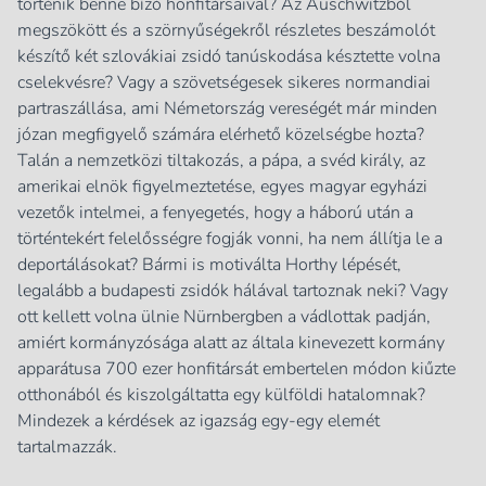
történik benne bízó honfitársaival? Az Auschwitzból
megszökött és a szörnyűségekről részletes beszámolót
készítő két szlovákiai zsidó tanúskodása késztette volna
cselekvésre? Vagy a szövetségesek sikeres normandiai
partraszállása, ami Németország vereségét már minden
józan megfigyelő számára elérhető közelségbe hozta?
Talán a nemzetközi tiltakozás, a pápa, a svéd király, az
amerikai elnök figyelmeztetése, egyes magyar egyházi
vezetők intelmei, a fenyegetés, hogy a háború után a
történtekért felelősségre fogják vonni, ha nem állítja le a
deportálásokat? Bármi is motiválta Horthy lépését,
legalább a budapesti zsidók hálával tartoznak neki? Vagy
ott kellett volna ülnie Nürnbergben a vádlottak padján,
amiért kormányzósága alatt az általa kinevezett kormány
apparátusa 700 ezer honfitársát embertelen módon kiűzte
otthonából és kiszolgáltatta egy külföldi hatalomnak?
Mindezek a kérdések az igazság egy-egy elemét
tartalmazzák.