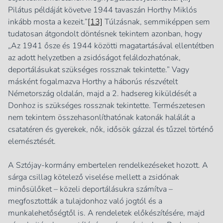
Pilátus példáját követve 1944 tavaszán Horthy Miklós
inkább mosta a kezeit.”
[13]
Túlzásnak, semmiképpen sem
tudatosan átgondolt döntésnek tekintem azonban, hogy
„Az 1941 ősze és 1944 közötti magatartásával ellentétben
az adott helyzetben a zsidóságot feláldozhatónak,
deportálásukat szükséges rossznak tekintette.” Vagy
másként fogalmazva Horthy a háborús részvételt
Németország oldalán, majd a 2. hadsereg kiküldését a
Donhoz is szükséges rossznak tekintette. Természetesen
nem tekintem összehasonlíthatónak katonák halálát a
csatatéren és gyerekek, nők, idősök gázzal és tűzzel történő
elemésztését.
A Sztójay-kormány embertelen rendelkezéseket hozott. A
sárga csillag kötelező viselése mellett a zsidónak
minősülőket – közeli deportálásukra számítva –
megfosztották a tulajdonhoz való jogtól és a
munkalehetőségtől is. A rendeletek előkészítésére, majd