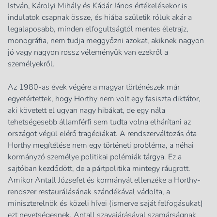
István, Károlyi Mihály és Kádár János értékelésekor is
indulatok csapnak össze, és hiába születik róluk akár a
legalaposabb, minden elfogultságtól mentes életrajz,
monográfia, nem tudja meggyőzni azokat, akiknek nagyon
jó vagy nagyon rossz véleményük van ezekről a
személyekről.
Az 1980-as évek végére a magyar történészek már
egyetértettek, hogy Horthy nem volt egy fasiszta diktátor,
aki követett el ugyan nagy hibákat, de egy nála
tehetségesebb államférfi sem tudta volna elhárítani az
országot végül elérő tragédiákat. A rendszerváltozás óta
Horthy megítélése nem egy történeti probléma, a néhai
kormányzó személye politikai polémiák tárgya. Ez a
sajtóban kezdődött, de a pártpolitika mintegy ráugrott.
Amikor Antall Józsefet és kormányát ellenzéke a Horthy-
rendszer restaurálásának szándékával vádolta, a
miniszterelnök és közeli hívei (ismerve saját felfogásukat)
ezt nevetségesnek, Antall szavajárásával szamárságnak