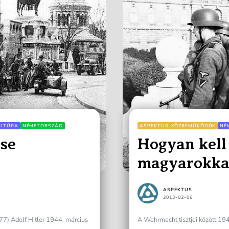
ULTÚRA
NÉMETORSZÁG
ASPEKTUS-KÖZREMŰKÖDŐK
NÉ
se
Hogyan kell
magyarokka
ASPEKTUS
2013-02-06
) Adolf Hitler 1944. március
A Wehrmacht tisztjei között 19