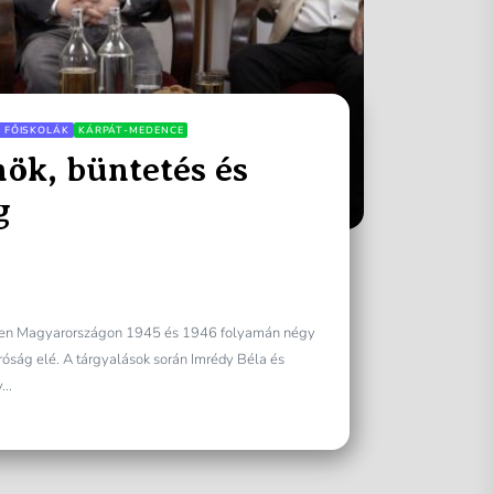
, FŐISKOLÁK
KÁRPÁT-MEDENCE
ök, büntetés és
g
tében Magyarországon 1945 és 1946 folyamán négy
róság elé. A tárgyalások során Imrédy Béla és
...