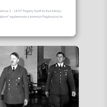
árcius 2 - 14:07 Pogány, Kunfi és Kun Károlyi
rradalom" egybemosta a kommün Pogányával és