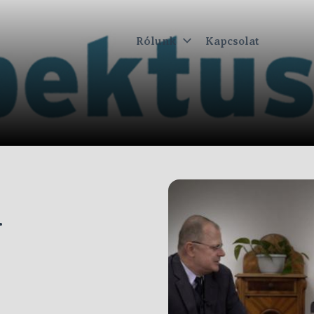
Rólunk
Kapcsolat
ktus
r