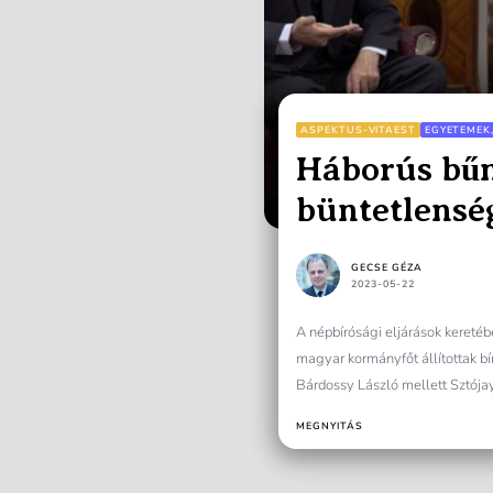
ASPEKTUS-VITAEST
EGYETEMEK
Háborús bűn
büntetlensé
GECSE GÉZA
2023-05-22
A népbírósági eljárások kere
magyar kormányfőt állítottak bí
Bárdossy László mellett Sztójay
MEGNYITÁS