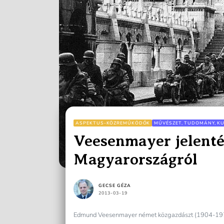
ASPEKTUS-KÖZREMŰKÖDŐK
MŰVÉSZET, TUDOMÁNY, K
Veesenmayer jelenté
Magyarországról
GECSE GÉZA
2013-03-19
Edmund Veesenmayer német közgazdászt (1904-1977