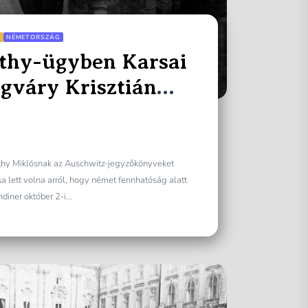
A
NÉMETORSZÁG
thy-ügyben Karsai
ngváry Krisztián
rthy Miklósnak az Auschwitz-jegyzőkönyveket
lett volna arról, hogy német fennhatóság alatt
diner október 2-i...