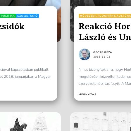
TPOLITIKA
SZOVJETUNIÓ
MŰVÉSZET, TUDOMÁNY, KULTÚR
zsidók
Reakció Hor
László és U
írására
GECSE GÉZA
2015-11-03
cióval kapcsolatban publikált
Nincs bizonyíték arra, hogy Ho
yet 2018. januárjában a Magyar
megelőzően közvetlen tudomása 
szervezett népirtás folyik. A Man
MEGNYITÁS