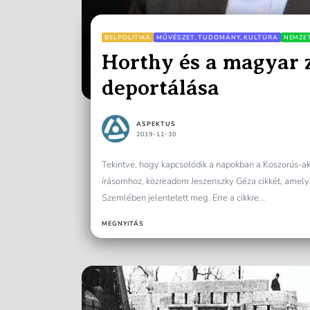
BELPOLITIKA
MŰVÉSZET, TUDOMÁNY, KULTÚRA
NEMZE
Horthy és a magyar 
deportálása
ASPEKTUS
2019-11-30
Tekintve, hogy kapcsolódik a napokban a Koszorús-ak
írásomhoz, közreadom Jeszenszky Géza cikkét, amel
Szemlében jelentetett meg. Erre a cikkre...
MEGNYITÁS