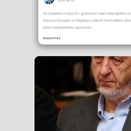
2023-05-13
Az Aspektus május 9-i győzelem napi vitaestjéhez az 
március közepén a Hágában székelő Nemzetközi Bünt
ellen letartóztatási parancsot...
MEGNYITÁS