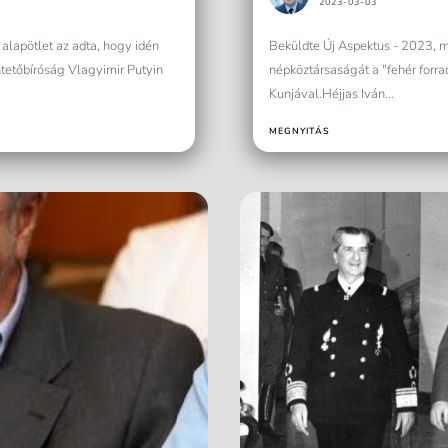
2023-03-03
alapötlet az adta, hogy idén
Beküldte Új Aspektus - 2023, m
etőbíróság Vlagyimir Putyin
népköztársaságát a "fehér fo
Kunjával.Héjjas Iván...
MEGNYITÁS