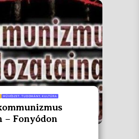
K
MŰVÉSZET, TUDOMÁNY, KULTÚRA
 kommunizmus
n – Fonyódon