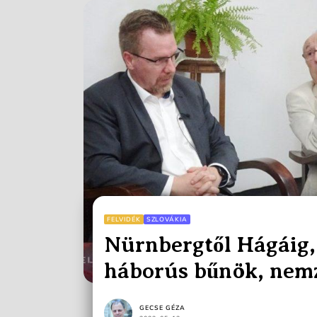
FELVIDÉK
SZLOVÁKIA
Nürnbergtől Hágáig,
háborús bűnök, nem
bíráskodás és bünte
GECSE GÉZA