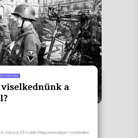
METORSZÁG
 viselkednünk a
l?
44. március 19-e után Magyarországon "viselkedési