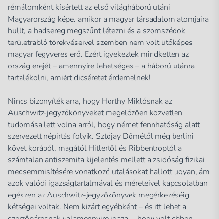
rémálomként kísértett az első világháború utáni
Magyarország képe, amikor a magyar társadalom atomjaira
hullt, a hadsereg megszűnt létezni és a szomszédok
területrabló törekvéseivel szemben nem volt ütőképes
magyar fegyveres erő. Ezért igyekeztek mindketten az
ország erejét – amennyire lehetséges – a háború utánra
tartalékolni, amiért dicséretet érdemelnek!
Nincs bizonyíték arra, hogy Horthy Miklósnak az
Auschwitz-jegyzőkönyveket megelőzően közvetlen
tudomása lett volna arról, hogy német fennhatóság alatt
szervezett népirtás folyik. Sztójay Dömétől még berlini
követ korából, magától Hitlertől és Ribbentroptól a
számtalan antiszemita kijelentés mellett a zsidóság fizikai
megsemmisítésére vonatkozó utalásokat hallott ugyan, ám
azok valódi igazságtartalmával és méreteivel kapcsolatban
egészen az Auschwitz-jegyzőkönyvek megérkezéséig
kétségei voltak. Nem kizárt egyébként – és itt lehet a
szerzőpárosnak valamennyire igaza –, hogy volt ebben