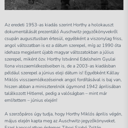
Az eredeti 1953-as kiadás szerint Horthy a holokauszt
dokumentálását prezentáló Auschwitz-jegyzőkönyvekről
csupán augusztusban értesül, egyébként a viszonylag friss,
angol változatban is ez a dátum szerepel, míg az 1990 óta
idehaza megjelent újabb magyar változatokban a július
szerepel, miként özv. Horthy Istvánné Edelsheim Gyulai
Ilona visszaemlékezéseiben is, de a 2003-as kiadásban
például szerepel a június eleji dátum is! Egyébként Kállay
Miklós visszaemlékezéseinek angol fordításával is baj van,
hiszen abban a miniszterelnök úgymond 1942 áprilisában
találkozott Hitlerrel, pedig a valóságban – mint már
említettem – június elején!
A szerzőpáros úgy tudja, hogy Horthy Miklós április végén,
május elején kapta meg az Auschwitz-jegyzőkönyveket.
Ezzel kapcsolatban érdemes Tibori Szabó Zoltán