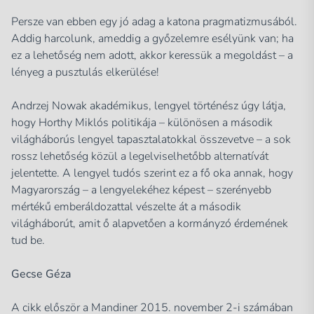
Persze van ebben egy jó adag a katona pragmatizmusából.
Addig harcolunk, ameddig a győzelemre esélyünk van; ha
ez a lehetőség nem adott, akkor keressük a megoldást – a
lényeg a pusztulás elkerülése!
Andrzej Nowak akadémikus, lengyel történész úgy látja,
hogy Horthy Miklós politikája – különösen a második
világháborús lengyel tapasztalatokkal összevetve – a sok
rossz lehetőség közül a legelviselhetőbb alternatívát
jelentette. A lengyel tudós szerint ez a fő oka annak, hogy
Magyarország – a lengyelekéhez képest – szerényebb
mértékű emberáldozattal vészelte át a második
világháborút, amit ő alapvetően a kormányzó érdemének
tud be.
Gecse Géza
A cikk először a Mandiner 2015. november 2-i számában