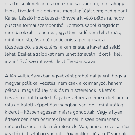
eszébe senkinek antiszemitizmussal vádolni, mint ahogy
Herzl Tivadart, a cionizmus megalapítóját sem; pedig pont
Karsai László Holokauszt-könyve a kiváló példa rá, hogy
pusztán formai szempontból kontextusából kiragadott
mondatokkal – lehetne:
„egyetlen zsidó sem lehet más,
mint cionista, őszintén anticionista pedig csak a
tőzsdezsidó, a spekuláns, a karrierista, a kávéházi zsidó
lehet. Ezeket a zsidókat nem lehet átnevelni, őket ki kell
irtani!”
Szó szerint ezek Herzl Tivadar szavai!
A tárgyalt időszakban egyébként problémát jelent, hogy a
magyar politikai vezetés, nem csak a kormányzó, hanem
például maga Kállay Miklós miniszterelnök is kettős
beszédmódot követett. Úgy beszélnek a németekkel, ami a
róluk alkotott képpel összhangban van, de – mint utólag
kiderül – közben egészen másra gondoltak. Vagyis ilyen
értelemben nem őszinték Berlinnel, hiszen permanens
módon hazudoznak a németeknek. Van, amikor ezzel a náci
vezetők is tisztában vannak. Ugyanakkor „jó arcot” vágnak