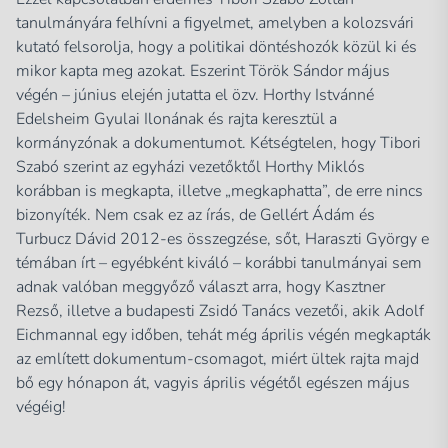
tanulmányára felhívni a figyelmet, amelyben a kolozsvári
kutató felsorolja, hogy a politikai döntéshozók közül ki és
mikor kapta meg azokat. Eszerint Török Sándor május
végén – június elején jutatta el özv. Horthy Istvánné
Edelsheim Gyulai Ilonának és rajta keresztül a
kormányzónak a dokumentumot. Kétségtelen, hogy Tibori
Szabó szerint az egyházi vezetőktől Horthy Miklós
korábban is megkapta, illetve „megkaphatta”, de erre nincs
bizonyíték. Nem csak ez az írás, de Gellért Ádám és
Turbucz Dávid 2012-es összegzése, sőt, Haraszti György e
témában írt – egyébként kiváló – korábbi tanulmányai sem
adnak valóban meggyőző választ arra, hogy Kasztner
Rezső, illetve a budapesti Zsidó Tanács vezetői, akik Adolf
Eichmannal egy időben, tehát még április végén megkapták
az említett dokumentum-csomagot, miért ültek rajta majd
bő egy hónapon át, vagyis április végétől egészen május
végéig!