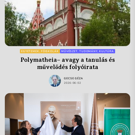
EGYETEMEK, FŐISKOLÁK
MŰVÉSZET, TUDOMÁNY, KULTÚRA
Polymatheia– avagy a tanulás és
művelődés folyóirata
GECSE GÉZA
2026-06-02