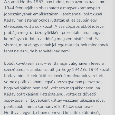
Az, amit Horthy 1953-ban tudott, nem azonos azzal, amit
1944 februárjában olvashatott a magyar kormánypárt
jobbszárnyának emlékiratában – amit annak politikusai
Kállay miniszterelnökhöz juttattak el, és csupán egy
elképzelés volt a sok közül! A szerzőpáros ebből idézve
próbálja meg azt bizonyítékként prezentálni arra, hogy a
kormányzó tudott a zsidóság megsemmisítéséről. Ezt
viszont, mint ahogy annak jellege mutatja, sok mindennek
lehet nevezni, de bizonyítéknak nem!
Ebből következik az is – és itt megint alighanem téved a
szerzőpáros –, amikor azt állítja, hogy 1942 és 1944 között
Kállay miniszterelnököt zsidóvédő motívumok vezették
volna a politikájában; tegyük hozzá gyorsan persze azt,
hogy valójában nem erről volt szó még akkor sem, ha
Kállay politikájának kétségtelenül voltak zsidóvédő
aspektusai is! (Egyébként Kállay visszaemlékezése jóval
pontosabb, mint a kormányzóé!) Kállay számára –
Horthyval együtt, ebben nem volt közöttük különbség –