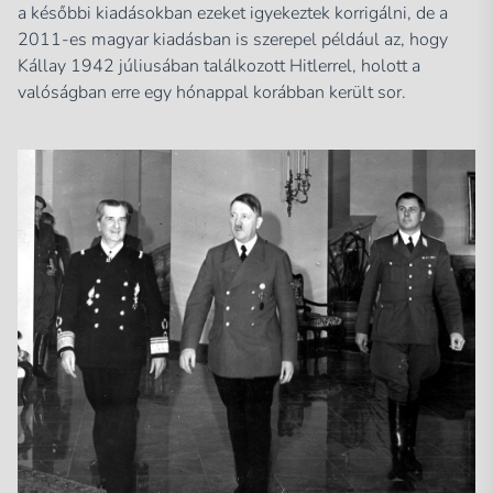
a későbbi kiadásokban ezeket igyekeztek korrigálni, de a
2011-es magyar kiadásban is szerepel például az, hogy
Kállay 1942 júliusában találkozott Hitlerrel, holott a
valóságban erre egy hónappal korábban került sor.