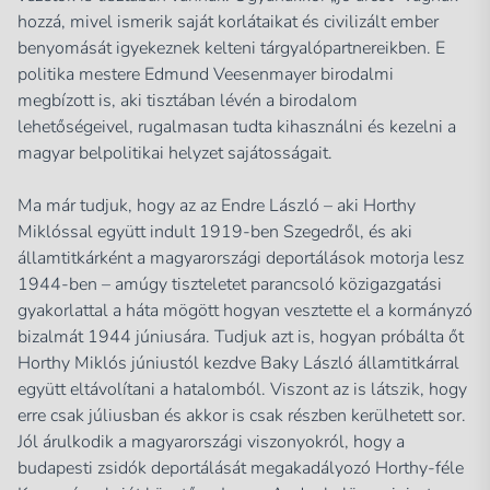
hozzá, mivel ismerik saját korlátaikat és civilizált ember
benyomását igyekeznek kelteni tárgyalópartnereikben. E
politika mestere Edmund Veesenmayer birodalmi
megbízott is, aki tisztában lévén a birodalom
lehetőségeivel, rugalmasan tudta kihasználni és kezelni a
magyar belpolitikai helyzet sajátosságait.
Ma már tudjuk, hogy az az Endre László – aki Horthy
Miklóssal együtt indult 1919-ben Szegedről, és aki
államtitkárként a magyarországi deportálások motorja lesz
1944-ben – amúgy tiszteletet parancsoló közigazgatási
gyakorlattal a háta mögött hogyan vesztette el a kormányzó
bizalmát 1944 júniusára. Tudjuk azt is, hogyan próbálta őt
Horthy Miklós júniustól kezdve Baky László államtitkárral
együtt eltávolítani a hatalomból. Viszont az is látszik, hogy
erre csak júliusban és akkor is csak részben kerülhetett sor.
Jól árulkodik a magyarországi viszonyokról, hogy a
budapesti zsidók deportálását megakadályozó Horthy-féle