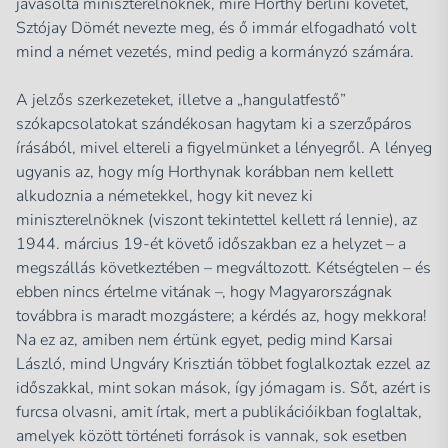
javasolta miniszterelnöknek, mire Horthy berlini követét,
Sztójay Dömét nevezte meg, és ő immár elfogadható volt
mind a német vezetés, mind pedig a kormányzó számára.
A jelzős szerkezeteket, illetve a „hangulatfestő”
szókapcsolatokat szándékosan hagytam ki a szerzőpáros
írásából, mivel eltereli a figyelmünket a lényegről. A lényeg
ugyanis az, hogy míg Horthynak korábban nem kellett
alkudoznia a németekkel, hogy kit nevez ki
miniszterelnöknek (viszont tekintettel kellett rá lennie), az
1944. március 19-ét követő időszakban ez a helyzet – a
megszállás következtében – megváltozott. Kétségtelen – és
ebben nincs értelme vitának –, hogy Magyarországnak
továbbra is maradt mozgástere; a kérdés az, hogy mekkora!
Na ez az, amiben nem értünk egyet, pedig mind Karsai
László, mind Ungváry Krisztián többet foglalkoztak ezzel az
időszakkal, mint sokan mások, így jómagam is. Sőt, azért is
furcsa olvasni, amit írtak, mert a publikációikban foglaltak,
amelyek között történeti források is vannak, sok esetben