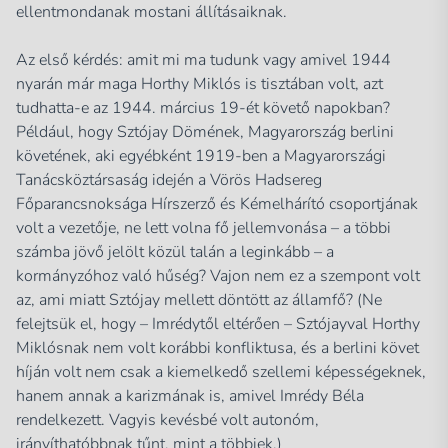
ellentmondanak mostani állításaiknak.
Az első kérdés: amit mi ma tudunk vagy amivel 1944
nyarán már maga Horthy Miklós is tisztában volt, azt
tudhatta-e az 1944. március 19-ét követő napokban?
Például, hogy Sztójay Dömének, Magyarország berlini
követének, aki egyébként 1919-ben a Magyarországi
Tanácsköztársaság idején a Vörös Hadsereg
Főparancsnoksága Hírszerző és Kémelhárító csoportjának
volt a vezetője, ne lett volna fő jellemvonása – a többi
számba jövő jelölt közül talán a leginkább – a
kormányzóhoz való hűség? Vajon nem ez a szempont volt
az, ami miatt Sztójay mellett döntött az államfő? (Ne
felejtsük el, hogy – Imrédytől eltérően – Sztójayval Horthy
Miklósnak nem volt korábbi konfliktusa, és a berlini követ
híján volt nem csak a kiemelkedő szellemi képességeknek,
hanem annak a karizmának is, amivel Imrédy Béla
rendelkezett. Vagyis kevésbé volt autonóm,
irányíthatóbbnak tűnt, mint a többiek.)