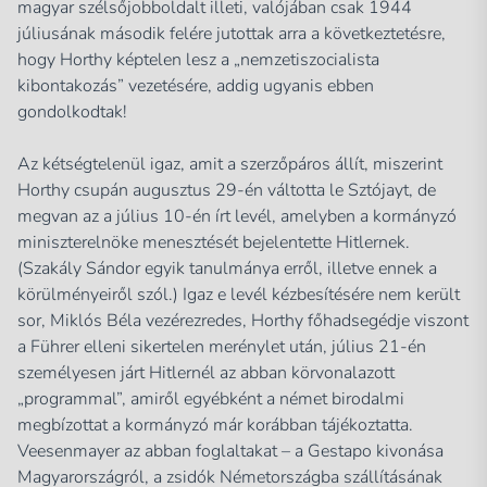
magyar szélsőjobboldalt illeti, valójában csak 1944
júliusának második felére jutottak arra a következtetésre,
hogy Horthy képtelen lesz a „nemzetiszocialista
kibontakozás” vezetésére, addig ugyanis ebben
gondolkodtak!
Az kétségtelenül igaz, amit a szerzőpáros állít, miszerint
Horthy csupán augusztus 29-én váltotta le Sztójayt, de
megvan az a július 10-én írt levél, amelyben a kormányzó
miniszterelnöke menesztését bejelentette Hitlernek.
(Szakály Sándor egyik tanulmánya erről, illetve ennek a
körülményeiről szól.) Igaz e levél kézbesítésére nem került
sor, Miklós Béla vezérezredes, Horthy főhadsegédje viszont
a Führer elleni sikertelen merénylet után, július 21-én
személyesen járt Hitlernél az abban körvonalazott
„programmal”, amiről egyébként a német birodalmi
megbízottat a kormányzó már korábban tájékoztatta.
Veesenmayer az abban foglaltakat – a Gestapo kivonása
Magyarországról, a zsidók Németországba szállításának