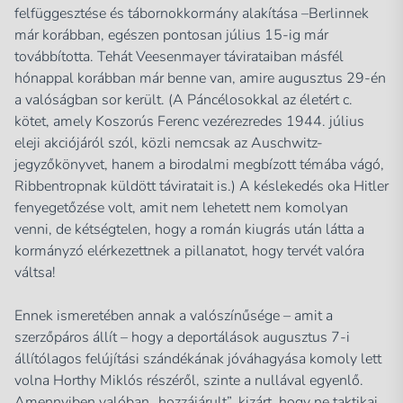
felfüggesztése és tábornokkormány alakítása –Berlinnek
már korábban, egészen pontosan július 15-ig már
továbbította. Tehát Veesenmayer távirataiban másfél
hónappal korábban már benne van, amire augusztus 29-én
a valóságban sor került. (A Páncélosokkal az életért c.
kötet, amely Koszorús Ferenc vezérezredes 1944. július
eleji akciójáról szól, közli nemcsak az Auschwitz-
jegyzőkönyvet, hanem a birodalmi megbízott témába vágó,
Ribbentropnak küldött táviratait is.) A késlekedés oka Hitler
fenyegetőzése volt, amit nem lehetett nem komolyan
venni, de kétségtelen, hogy a román kiugrás után látta a
kormányzó elérkezettnek a pillanatot, hogy tervét valóra
váltsa!
Ennek ismeretében annak a valószínűsége – amit a
szerzőpáros állít – hogy a deportálások augusztus 7-i
állítólagos felújítási szándékának jóváhagyása komoly lett
volna Horthy Miklós részéről, szinte a nullával egyenlő.
Amennyiben valóban „hozzájárult”, kizárt, hogy ne taktikai