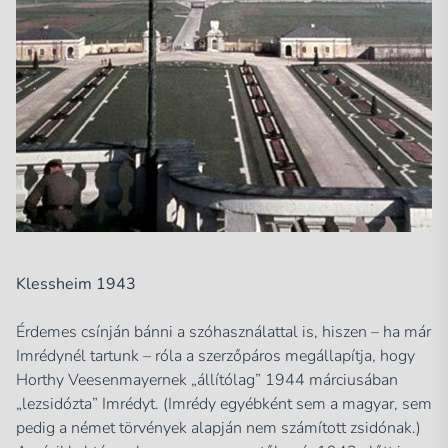
Klessheim 1943
Érdemes csínján bánni a szóhasználattal is, hiszen – ha már
Imrédynél tartunk – róla a szerzőpáros megállapítja, hogy
Horthy Veesenmayernek „állítólag” 1944 márciusában
„lezsidózta” Imrédyt. (Imrédy egyébként sem a magyar, sem
pedig a német törvények alapján nem számított zsidónak.)