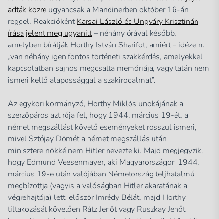
adták közre
ugyancsak a Mandinerben október 16-án
reggel. Reakcióként
Karsai László és Ungváry Krisztinán
írása jelent meg ugyanitt
– néhány órával később,
amelyben bírálják Horthy István Sharifot, amiért – idézem:
„van néhány igen fontos történeti szakkérdés, amelyekkel
kapcsolatban sajnos megcsalta memóriája, vagy talán nem
ismeri kellő alapossággal a szakirodalmat”.
Az egykori kormányzó, Horthy Miklós unokájának a
szerzőpáros azt rója fel, hogy 1944. március 19-ét, a
német megszállást követő eseményeket rosszul ismeri,
mivel Sztójay Dömét a német megszállás után
miniszterelnökké nem Hitler nevezte ki. Majd megjegyzik,
hogy Edmund Veesenmayer, aki Magyarországon 1944.
március 19-e után valójában Németország teljhatalmú
megbízottja (vagyis a valóságban Hitler akaratának a
végrehajtója) lett, először Imrédy Bélát, majd Horthy
tiltakozását követően Rátz Jenőt vagy Ruszkay Jenőt