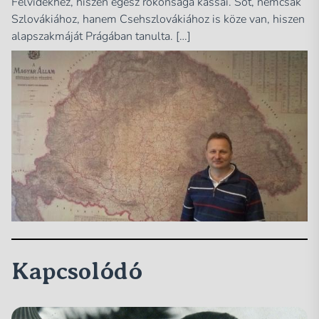
Felvidékhez, hiszen egész rokonsága kassai. Sőt, nemcsak
Szlovákiához, hanem Csehszlovákiához is köze van, hiszen
alapszakmáját Prágában tanulta. […]
Kapcsolódó