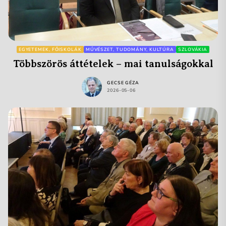
EGYETEMEK, FŐISKOLÁK
MŰVÉSZET, TUDOMÁNY, KULTÚRA
SZLOVÁKIA
Többszörös áttételek – mai tanulságokkal
GECSE GÉZA
2026-05-06