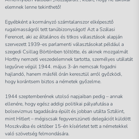
elemnek lenne tekinthető!
Egyébként a kormányzó számtalanszor elképesztő
rugalmasságról tett tanúbizonyságot! Azt a Szálasi
Ferencet, aki az általános és titkos választások alapján
szervezett 1939-es parlamenti választásokat például a
szegedi Csillag Börtönben töltötte, és akinek mozgalmát
Horthy nemzeti veszedelemnek tartotta, személyes utálatát
legyűrve végül 1944. május 3-án nemcsak fogadni
hajlandó, hanem másfél órán keresztül arról győzködi,
hogy korántsem biztos a németek győzelme.
1944 szeptemberének utolsó napjaiban pedig – annak
ellenére, hogy egész addigi politikai pályafutása a
bolsevizmus tagadására épült és jobban utálta Sztálint,
mint Hitlert – mégiscsak fegyverszüneti delegációt küldött
Moszkvába és október 15-én kísérletet tett a németekkel
való szövetség felmondására.