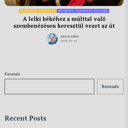
EGYETEMEK, FŐISKOLÁK
MŰVÉSZET, TUDOMÁNY, KULTÚRA
A lelki békéhez a múlttal való
szembenézésen keresztül vezet az út
GECSE GÉZA
2026-03-24
Keresés
Keresés
Recent Posts