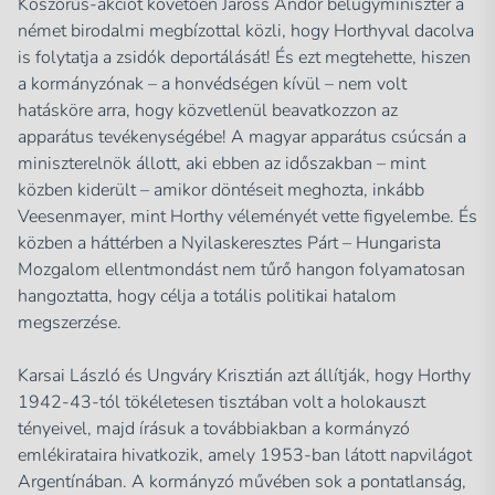
Koszorús-akciót követően Jaross Andor belügyminiszter a
német birodalmi megbízottal közli, hogy Horthyval dacolva
is folytatja a zsidók deportálását! És ezt megtehette, hiszen
a kormányzónak – a honvédségen kívül – nem volt
hatásköre arra, hogy közvetlenül beavatkozzon az
apparátus tevékenységébe! A magyar apparátus csúcsán a
miniszterelnök állott, aki ebben az időszakban – mint
közben kiderült – amikor döntéseit meghozta, inkább
Veesenmayer, mint Horthy véleményét vette figyelembe. És
közben a háttérben a Nyilaskeresztes Párt – Hungarista
Mozgalom ellentmondást nem tűrő hangon folyamatosan
hangoztatta, hogy célja a totális politikai hatalom
megszerzése.
Karsai László és Ungváry Krisztián azt állítják, hogy Horthy
1942-43-tól tökéletesen tisztában volt a holokauszt
tényeivel, majd írásuk a továbbiakban a kormányzó
emlékirataira hivatkozik, amely 1953-ban látott napvilágot
Argentínában. A kormányzó művében sok a pontatlanság,