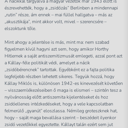
A nácikkal tárgyalva a magyar vezetők már 1943 előtt is
észrevehették, hogy a „zsidózás” Berlinben a mindennapi
„rutin” része, ám ennek – mai füllel hallgatva – más az
„akusztikája”, mint akkor volt, mivel – szerencsére –
elszoktunk tőle.
Mint ahogy a jelentése is más, mint ma: nem szabad
figyelmen kívül hagyni azt sem, hogy amikor Horthy
Hitlernek a saját antiszemitizmusát emlegeti, azzal pont azt
a Kállay-féle politikát védi, amelyet a nácik
„zsidóbérencnek” tartottak. Egyébként ez a fajta politika
legfeljebb részben lehetett sikeres. Tegyük hozzá, hogy
Kállay Miklós is, különösen 1942-es kinevezését követően
– visszaemlékezéseiben ő maga is elismeri – szintén tesz a
nyilvánosság előtt antiszemita kijelentéseket és hoz
zsidóellenes intézkedéseket, hogy a vele kapcsolatban
felmerülő „gyanút” eloszlassa. Némileg groteszknek hat,
hogy – saját maga bevallása szerint – beszédeit ilyenkor
zsidó vezetőkkel egyeztette. Kállayt talán ezért sem jut