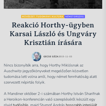
MŰVÉSZET, TUDOMÁNY, KULTÚRA
NÉMETORSZÁG
Reakció Horthy-ügyben
Karsai László és Ungváry
Krisztián írására
GECSE GÉZA
2015-11-03
Nincs bizonyíték arra, hogy Horthy Miklósnak az
Auschwitz-jegyzőkönyveket megelőzően közvetlen
tudomása lett volna arról, hogy német fennhatóság alatt
szervezett népirtás folyik.
A Mandiner október 2-i számában Horthy István Sharifnak
a Heroikon-konferencián való szerepléséről készült egy
rövid
tudósítás
, majd Stumpf András
hosszabb interjúját