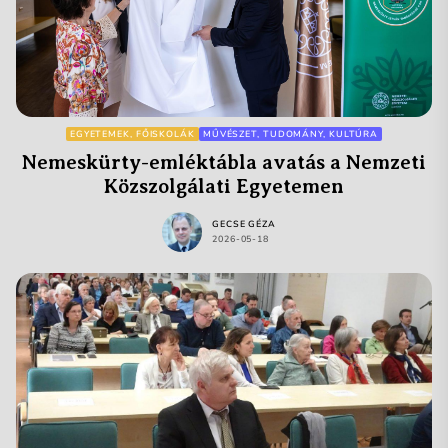
EGYETEMEK, FŐISKOLÁK
MŰVÉSZET, TUDOMÁNY, KULTÚRA
Nemeskürty-emléktábla avatás a Nemzeti
Közszolgálati Egyetemen
GECSE GÉZA
2026-05-18