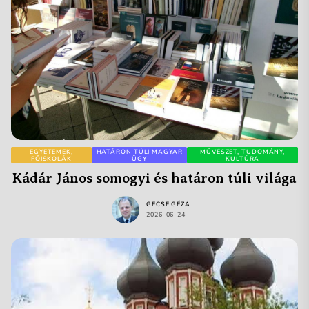
EGYETEMEK,
HATÁRON TÚLI MAGYAR
MŰVÉSZET, TUDOMÁNY,
FŐISKOLÁK
ÜGY
KULTÚRA
Kádár János somogyi és határon túli világa
GECSE GÉZA
2026-06-24