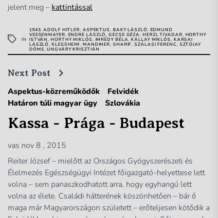
jelent meg –
kattintással
1943
,
ADOLF HITLER
,
ASPEKTUS
,
BAKY LÁSZLÓ
,
EDMUND
VEESENMAYER
,
ENDRE LÁSZLÓ
,
GECSE GÉZA
,
HERZL TIVADAR
,
HORTHY
IN
ISTVÁN
,
HORTHY MIKLÓS
,
IMRÉDY BÉLA
,
KÁLLAY MIKLÓS
,
KARSAI
LÁSZLÓ
,
KLESSHEIM
,
MANDINER
,
SHARIF
,
SZÁLASI FERENC
,
SZTÓJAY
DÖME
,
UNGVÁRY KRISZTIÁN
Next Post
Aspektus-közreműködők
Felvidék
Határon túli magyar ügy
Szlovákia
Kassa - Prága - Budapest
vas nov 8 , 2015
Reiter József – mielőtt az Országos Gyógyszerészeti és
Élelmezés Egészségügyi Intézet főigazgató-helyettese lett
volna – sem panaszkodhatott arra, hogy egyhangú lett
volna az élete. Családi hátterének köszönhetően – bár ő
maga már Magyarországon született – erőteljesen kötődik a