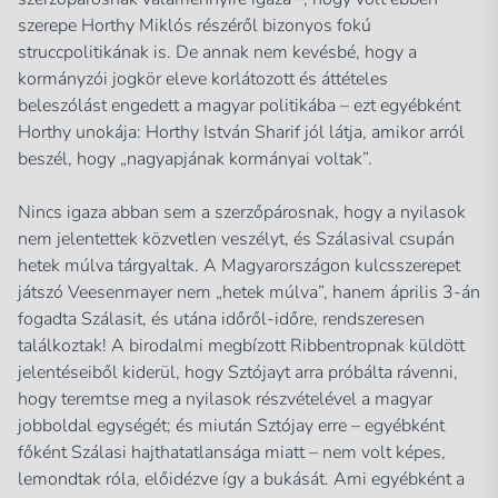
szerepe Horthy Miklós részéről bizonyos fokú
struccpolitikának is. De annak nem kevésbé, hogy a
kormányzói jogkör eleve korlátozott és áttételes
beleszólást engedett a magyar politikába – ezt egyébként
Horthy unokája: Horthy István Sharif jól látja, amikor arról
beszél, hogy „nagyapjának kormányai voltak”.
Nincs igaza abban sem a szerzőpárosnak, hogy a nyilasok
nem jelentettek közvetlen veszélyt, és Szálasival csupán
hetek múlva tárgyaltak. A Magyarországon kulcsszerepet
játszó Veesenmayer nem „hetek múlva”, hanem április 3-án
fogadta Szálasit, és utána időről-időre, rendszeresen
találkoztak! A birodalmi megbízott Ribbentropnak küldött
jelentéseiből kiderül, hogy Sztójayt arra próbálta rávenni,
hogy teremtse meg a nyilasok részvételével a magyar
jobboldal egységét; és miután Sztójay erre – egyébként
főként Szálasi hajthatatlansága miatt – nem volt képes,
lemondtak róla, előidézve így a bukását. Ami egyébként a