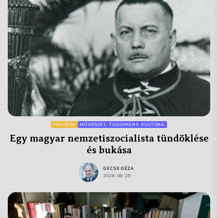
FELVIDÉK
MŰVÉSZET, TUDOMÁNY, KULTÚRA
Egy magyar nemzetiszocialista tündöklése
és bukása
GECSE GÉZA
2026-06-29