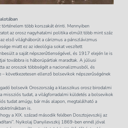
Palotában
 történelem több korszakát érinti. Mennyiben
atot az orosz nagyhatalmi politika elmúlt több mint száz
az első világháborút a cárizmus a pánszlávizmus
ége miatt ez az ideológia sokat veszített
besült a saját népszerűtlenségével, és 1917 elején le is
ai továbbra is háborúpártiak maradtak. A júliusi
otta az oroszok többségét a nacionalizmusból, és
ve – következetesen ellenző bolsevikok népszerűségének
gadó bolsevik Oroszország a klasszikus orosz birodalmi
e a missziós tudat, a világforradalmi küldetés a bolsevikok
iós tudat amúgy, bár más alapon, megtalálható a
doktrínákban is.
te, hogy a XIX. század második felében Dosztojevszkij az
adítani”. Nyikolaj Danyilevszkij 1869-ben ennél jóval