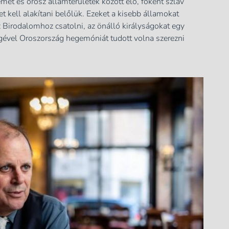
met és orosz államterületek között élő, főként szláv
t kell alakítani belőlük. Ezeket a kisebb államokat
 Birodalomhoz csatolni, az önálló királyságokat egy
égével Oroszország hegemóniát tudott volna szerezni