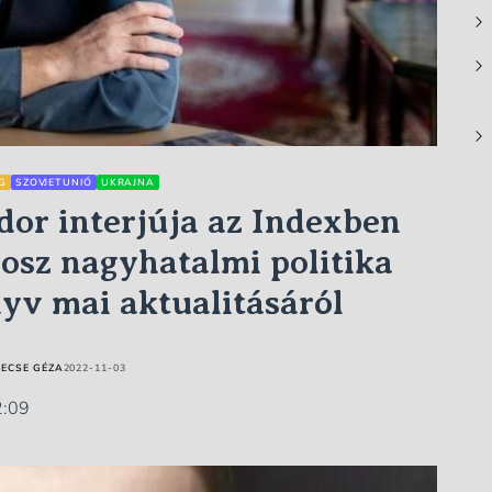
G
SZOVJETUNIÓ
UKRAJNA
or interjúja az Indexben
osz nagyhatalmi politika
yv mai aktualitásáról
ECSE GÉZA
2022-11-03
2:09