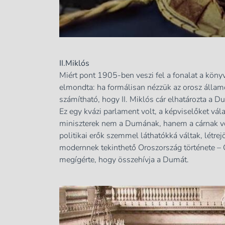
II.Miklós
Miért pont 1905-ben veszi fel a fonalat a köny
elmondta: ha formálisan nézzük az orosz állam
számítható, hogy II. Miklós cár elhatározta a D
Ez egy kvázi parlament volt, a képviselőket vála
miniszterek nem a Dumának, hanem a cárnak vol
politikai erők szemmel láthatókká váltak, létrejö
modernnek tekinthető Oroszország története – 
megígérte, hogy összehívja a Dumát.