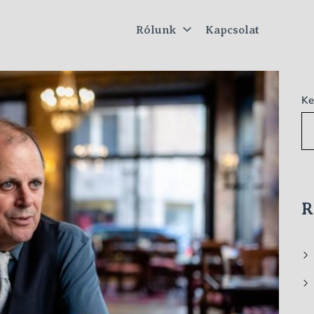
Rólunk
Kapcsolat
tus
Ke
R