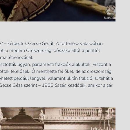
v? – kérdeztük Gecse Gézát. A történész válaszában
ot, a modern Oroszország időszaka attól a ponttól
uma létrehozását.
sztották ugyan, parlamenti frakciók alakultak, viszont a
tak felelősek. Ő menthette fel őket, de az oroszországi
hetett például lengyel, valamint ukrán frakció is, tehát a
Gecse Géza szerint – 1905 őszén kezdődik, amikor a cár