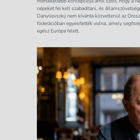
mérsékeltebb koncepciója arról szólt, hogy a né
népeket fel kell szabadítani, és államszövetsége
Danyilevszkij nem kívánta közvetlenül az Orosz
föderációban egyesítették volna, amely segíts
egész Európa felett.