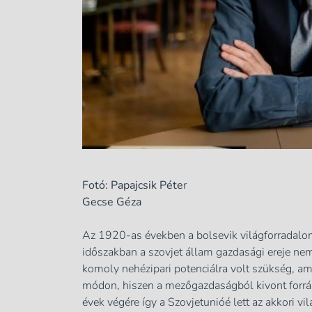
Fotó: Papajcsik Péte
r
Gecse Géza
Az 1920-as években a bolsevik világforradalom
időszakban a szovjet állam gazdasági ereje nem
komoly nehézipari potenciálra volt szükség, ame
módon, hiszen a mezőgazdaságból kivont forrás
évek végére így a Szovjetunióé lett az akkori v