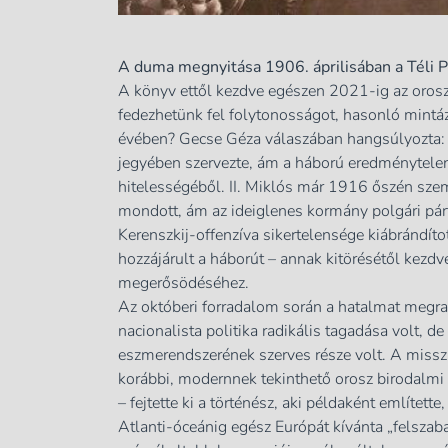
A duma megnyitása 1906. áprilisában a Téli 
A könyv ettől kezdve egészen 2021-ig az orosz
fedezhetünk fel folytonosságot, hasonló mintáz
évében? Gecse Géza válaszában hangsúlyozta: 
jegyében szervezte, ám a háború eredménytelens
hitelességéből. II. Miklós már 1916 őszén szem
mondott, ám az ideiglenes kormány polgári pártj
Kerenszkij-offenzíva sikertelensége kiábrándít
hozzájárult a háborút – annak kitörésétől kezd
megerősödéséhez.
Az októberi forradalom során a hatalmat megra
nacionalista politika radikális tagadása volt, d
eszmerendszerének szerves része volt. A missz
korábbi, modernnek tekinthető orosz birodalmi 
– fejtette ki a történész, aki példaként említet
Atlanti-óceánig egész Európát kívánta „felszab