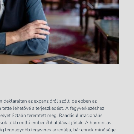
 deklaráltan az expanzióról szólt, de ebben az
 tette lehetővé a terjeszkedést. A fegyverkezéshez
lyet Sztálin teremtett meg. Ráadásul irracionális
ok több milló ember éhhalálával jártak. A harmincas
ilág legnagyobb fegyveres arzenálja, bár ennek minősége