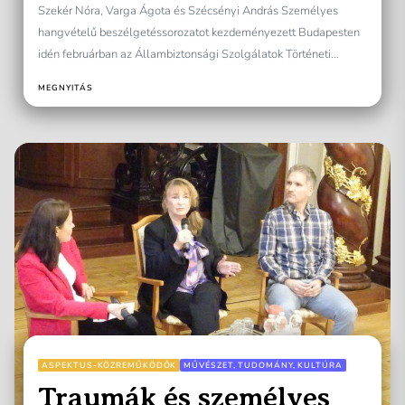
Szekér Nóra, Varga Ágota és Szécsényi András Személyes
hangvételű beszélgetéssorozatot kezdeményezett Budapesten
idén februárban az Állambiztonsági Szolgálatok Történeti
Levéltára. A havonta egyszeri alkalommal szervezett
MEGNYITÁS
közönségtalálkozók...
ASPEKTUS-KÖZREMŰKÖDŐK
MŰVÉSZET, TUDOMÁNY, KULTÚRA
Traumák és személyes