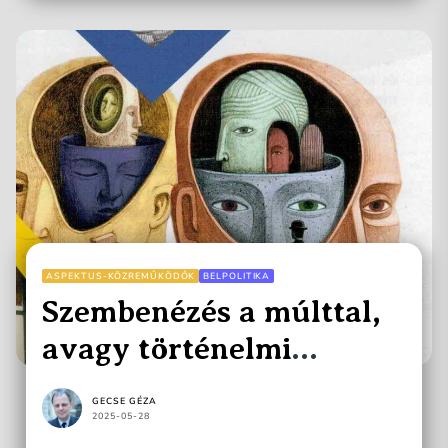
ASPEKTUS-KÖZREMŰKÖDŐK
BELPOLITIKA
Szembenézés a múlttal,
avagy történelmi
terheink
GECSE GÉZA
2025-05-28