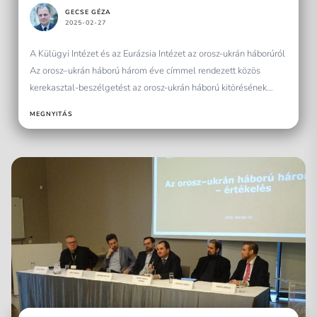
GECSE GÉZA
2025-02-27
A Külügyi Intézet és az Eurázsia Intézet az orosz-ukrán háborúról
Az orosz–ukrán háború három éve címmel rendezett közös
kerekasztal-beszélgetést az orosz-ukrán háború kitörésének
harmadik évfordulóján...
MEGNYITÁS