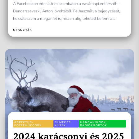
bemutatták!
A Facebookon értesültem szombaton a vasárnapi vetítésről –
Bendarzsevszkij Anton jóvoltából. Felhasználva bejegyzését,
hozzáteszem a magamét is, hiszen alig lehetett beférni a
Mammut Moziba, de...
MEGNYITÁS
ASPEKTUS-
FILMEK ÉS
HANGANYAGOK,
KÖZREMŰKÖDŐK
KLIPEK
RÁDIÓRIPORTOK
2024 karácsonyi és 2025