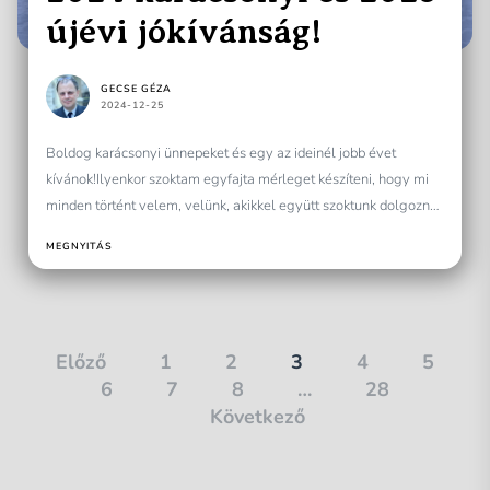
újévi jókívánság!
GECSE GÉZA
2024-12-25
Boldog karácsonyi ünnepeket és egy az ideinél jobb évet
kívánok!Ilyenkor szoktam egyfajta mérleget készíteni, hogy mi
minden történt velem, velünk, akikkel együtt szoktunk dolgozni.
Fordított...
MEGNYITÁS
Bejegyzések
Előző
1
2
3
4
5
6
7
8
…
28
lapozása
Következő