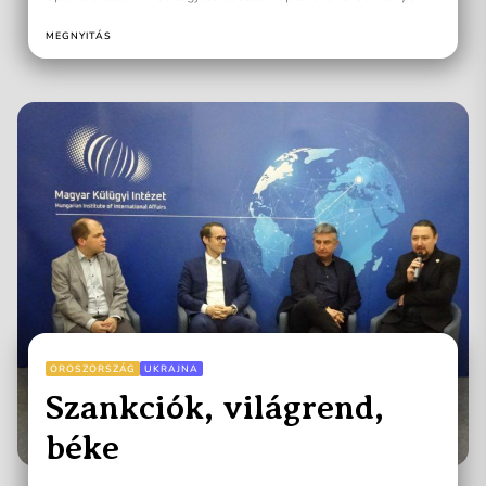
Táncház Egyesület...
MEGNYITÁS
OROSZORSZÁG
UKRAJNA
Szankciók, világrend,
béke