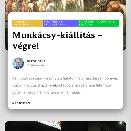
HABSBURG
MESTEREINK,
MŰVÉSZET, TUDOMÁNY,
MONARCHIA
PÉLDAKÉPEINK
KULTÚRA
Munkácsy-kiállítás –
végre!
GECSE GÉZA
2025-04-20
Kár, hogy szegény viszonylag fiatalon halt meg, hiszen 56 éves
korban hagyta itt az árnyék-világot, ami azért nem felemelő!
Ebben a korban férfi kortársaink harmada...
MEGNYITÁS