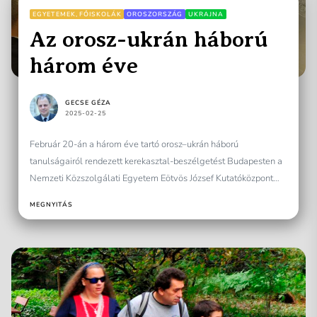
EGYETEMEK, FŐISKOLÁK
OROSZORSZÁG
UKRAJNA
Az orosz-ukrán háború
három éve
GECSE GÉZA
2025-02-25
Február 20-án a három éve tartó orosz–ukrán háború
tanulságairól rendezett kerekasztal-beszélgetést Budapesten a
Nemzeti Közszolgálati Egyetem Eötvös József Kutatóközpont
John Lukacs Intézete. Az eseményen az...
MEGNYITÁS