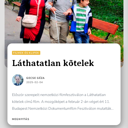
FILMEK ÉS KLIPEK
Láthatatlan kötelek
GECSE GÉZA
2025-02-04
Először szerepelt nemzetközi filmfesztiválon a Láthatatlan
kötelek című film. A mozgóképet a február 2-án véget ért 11.
Budapest Nemzetközi Dokumentumfilm Fesztiválon mutatták
be. Rendezője Varga...
MEGNYITÁS