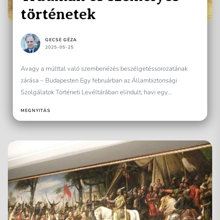
történetek
GECSE GÉZA
2025-05-25
Avagy a múlttal való szembenézés beszélgetéssorozatának
zárása – Budapesten Egy februárban az Állambiztonsági
Szolgálatok Történeti Levéltárában elindult, havi egy
alkalommal szervezett beszélgetéssorozatra tette fel a...
MEGNYITÁS