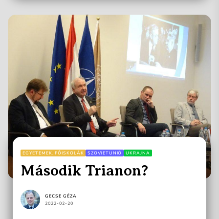
EGYETEMEK, FŐISKOLÁK
SZOVJETUNIÓ
UKRAJNA
Második Trianon?
GECSE GÉZA
2022-02-20