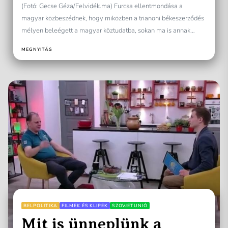
(Fotó: Gecse Géza/Felvidék.ma) Furcsa ellentmondása a
magyar közbeszédnek, hogy miközben a trianoni békeszerződés
mélyen beleégett a magyar köztudatba, sokan ma is annak
felülvizsgálatáról beszélnek, pedig...
MEGNYITÁS
BELPOLITIKA
FILMEK ÉS KLIPEK
SZOVJETUNIÓ
Mit is ünneplünk a