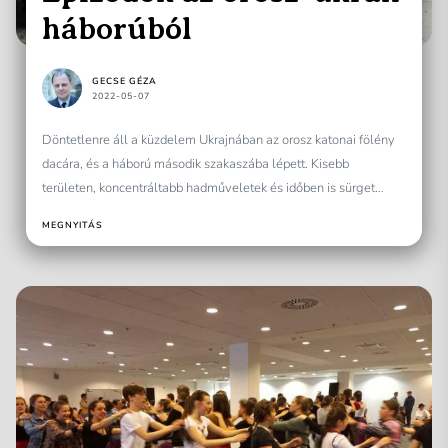
háborúból
GECSE GÉZA
2022-05-07
Döntetlenre áll a küzdelem Ukrajnában az orosz katonai fölény
dacára, és a háború második szakaszába lépett. Kisebb
területen, koncentráltabb hadműveletek és időben is sürget
május...
MEGNYITÁS