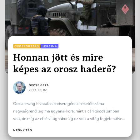
OROSZORSZÁG
UKRAJNA
Honnan jött és mire
képes az orosz haderő?
GECSE GÉZA
2022-03-02
Oroszország hivatalos hadseregének békelétszáma
nagyságrendileg ma ugyanakkora, mint a cári birodalomban
volt, de míg az első világháborúig ez volt a világ legjelentősebb
fegyveres ereje, mai...
MEGNYITÁS