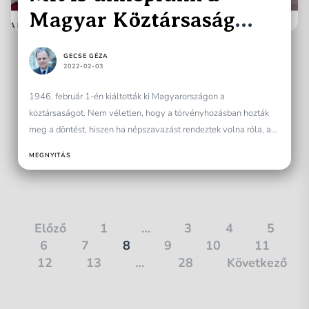
Magyar Köztársaság
napján?
GECSE GÉZA
2022-02-03
1946. február 1-én kiáltották ki Magyarországon a
köztársaságot. Nem véletlen, hogy a törvényhozásban hozták
meg a döntést, hiszen ha népszavazást rendeztek volna róla, az
ország...
MEGNYITÁS
Bejegyzések
Előző
1
…
3
4
5
6
7
8
9
10
11
lapozása
12
13
…
28
Következő