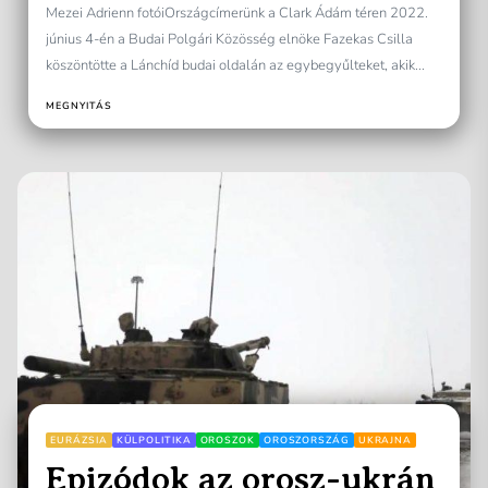
Mezei Adrienn fotóiOrszágcímerünk a Clark Ádám téren 2022.
június 4-én a Budai Polgári Közösség elnöke Fazekas Csilla
köszöntötte a Lánchíd budai oldalán az egybegyűlteket, akik...
MEGNYITÁS
EURÁZSIA
KÜLPOLITIKA
OROSZOK
OROSZORSZÁG
UKRAJNA
Epizódok az orosz-ukrán