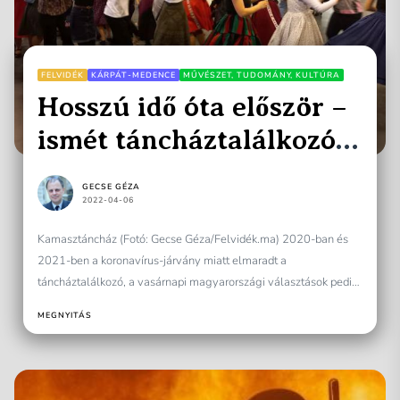
FELVIDÉK
KÁRPÁT-MEDENCE
MŰVÉSZET, TUDOMÁNY, KULTÚRA
Hosszú idő óta először –
ismét táncháztalálkozó –
immár 41. alkalommal!
GECSE GÉZA
2022-04-06
Kamasztáncház (Fotó: Gecse Géza/Felvidék.ma) 2020-ban és
2021-ben a koronavírus-járvány miatt elmaradt a
táncháztalálkozó, a vasárnapi magyarországi választások pedig
kicsit elterelték a figyelmet a táncházmozgalom emblematikus...
MEGNYITÁS